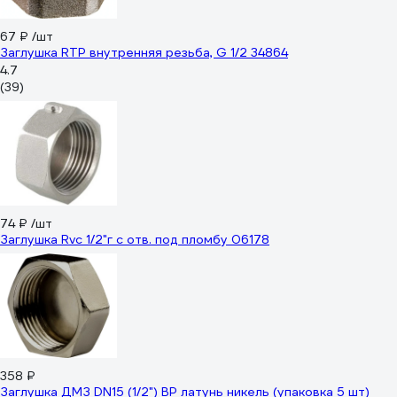
67 ₽
/шт
Заглушка RTP внутренняя резьба, G 1/2 34864
4.7
(39)
74 ₽
/шт
Заглушка Rvc 1/2"г с отв. под пломбу 06178
358 ₽
Заглушка ДМЗ DN15 (1/2") ВР латунь никель (упаковка 5 шт)