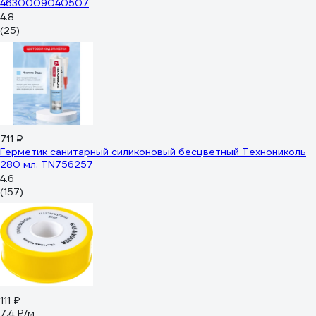
4630009040507
4.8
(25)
711 ₽
Герметик санитарный силиконовый бесцветный Технониколь
280 мл. TN756257
4.6
(157)
111 ₽
7.4 ₽/м