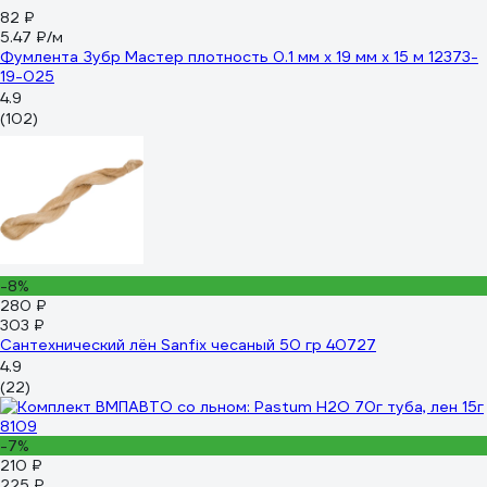
82 ₽
5.47 ₽/м
Фумлента Зубр Мастер плотность 0.1 мм х 19 мм х 15 м 12373-
19-025
4.9
(102)
-8%
280 ₽
303 ₽
Сантехнический лён Sanfix чесаный 50 гр 40727
4.9
(22)
-7%
210 ₽
225 ₽