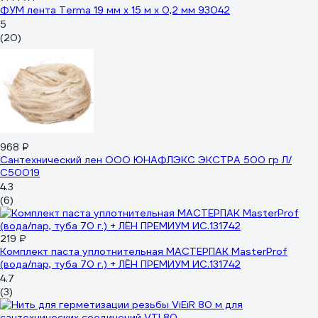
ФУМ лента Terma 19 мм х 15 м х 0,2 мм 93042
5
(20)
968 ₽
Сантехнический лен ООО ЮНАФЛЭКС ЭКСТРА 500 гр Л/
С50019
4.3
(6)
219 ₽
Комплект паста уплотнительная МАСТЕРПАК MasterProf
(вода/пар, туба 70 г.) + ЛЁН ПРЕМИУМ ИС.131742
4.7
(3)