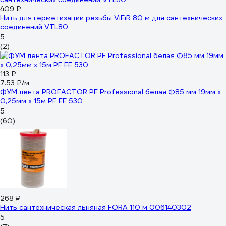
409 ₽
Нить для герметизации резьбы ViEiR 80 м для сантехнических
соединений VTL80
5
(2)
113 ₽
7.53 ₽/м
ФУМ лента PROFACTOR PF Professional белая Ф85 мм 19мм х
0,25мм х 15м PF FE 530
5
(60)
268 ₽
Нить сантехническая льняная FORA 110 м 006140302
5