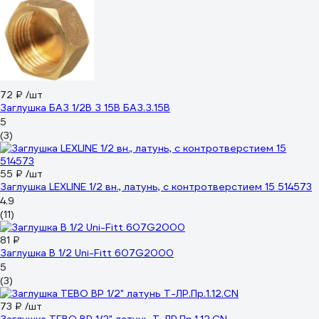
72 ₽
/шт
Заглушка БАЗ 1/2В З 15В БАЗ.З.15В
5
(3)
55 ₽
/шт
Заглушка LEXLINE 1/2 вн., латунь, с контротверстием 15 514573
4.9
(11)
81 ₽
Заглушка В 1/2 Uni-Fitt 607G2000
5
(3)
73 ₽
/шт