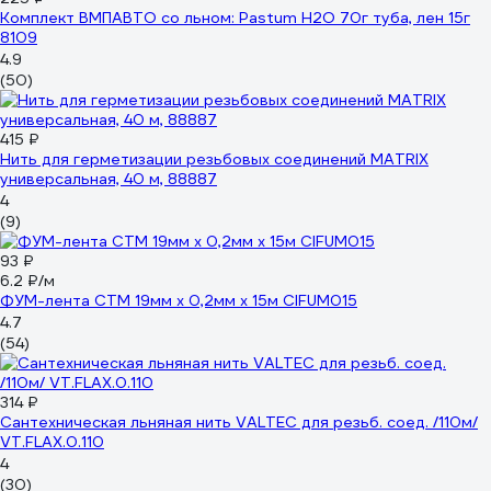
Комплект ВМПАВТО со льном: Pastum H2O 70г туба, лен 15г
8109
4.9
(50)
415 ₽
Нить для герметизации резьбовых соединений MATRIX
универсальная, 40 м, 88887
4
(9)
93 ₽
6.2 ₽/м
ФУМ-лента СТМ 19мм х 0,2мм х 15м CIFUM015
4.7
(54)
314 ₽
Сантехническая льняная нить VALTEC для резьб. соед. /110м/
VT.FLAX.0.110
4
(30)