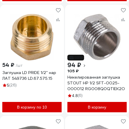
-10%
94 ₽
54 ₽
/шт
105 ₽
Заглушка LD PRIDE 1/2'' нар
Никелированная заглушка
ЛАТ 549736 LD.67.575.15
STOUT НР 1/2 SFT-0025-
(26)
5
000012 RG008Q0QTIEK2O
(6)
4.8
В корзину по 10
В корзину