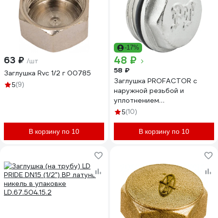
-17%
48 ₽
63 ₽
/шт
58 ₽
Заглушка Rvc 1/2 г 00785
Заглушка PROFACTOR с
(9)
5
наружной резьбой и
уплотнением
никелированная 1/2" PF TF
(10)
5
35R
В корзину по 10
В корзину по 10