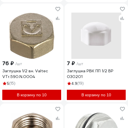
76 ₽
7 ₽
/шт
/шт
Заглушка 1/2 вн. Valtec
Заглушка РВК ПП 1/2 ВР
VTr.590.N.0004
030201
(15)
(19)
5
4.9
В корзину по 10
В корзину по 10