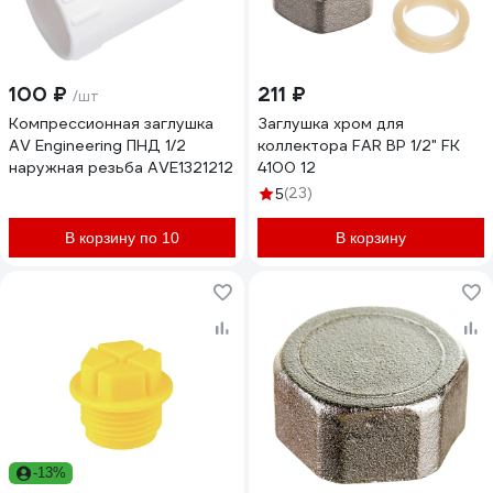
100 ₽
211 ₽
/шт
Компрессионная заглушка
Заглушка хром для
AV Engineering ПНД 1/2
коллектора FAR ВР 1/2" FK
наружная резьба AVE1321212
4100 12
(23)
5
В корзину по 10
В корзину
-13%