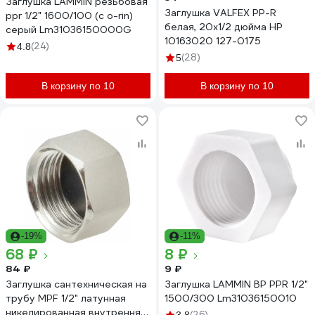
Заглушка LAMMIN резьбовая
Заглушка VALFEX PP-R
ppr 1/2" 1600/100 (с o-rin)
белая, 20х1/2 дюйма НР
серый Lm31036150000G
10163020 127-0175
(24)
4.8
(28)
5
В корзину по 10
В корзину по 10
-19%
-11%
68 ₽
8 ₽
84 ₽
9 ₽
Заглушка сантехническая на
Заглушка LAMMIN ВР PPR 1/2"
трубу MPF 1/2" латунная
1500/300 Lm31036150010
никелированная внутренняя
(26)