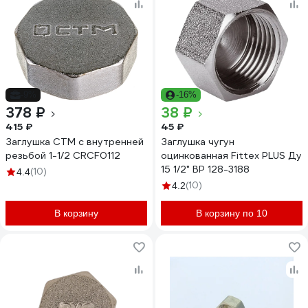
-9%
-16%
378 ₽
38 ₽
415 ₽
45 ₽
Заглушка СТМ с внутренней
Заглушка чугун
резьбой 1-1/2 CRCF0112
оцинкованная Fittex PLUS Ду
15 1/2" ВР 128-3188
(10)
4.4
(10)
4.2
В корзину
В корзину по 10