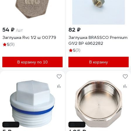
54 ₽
82 ₽
/шт
Заглушка Rvc 1/2 ш 00779
Заглушка BRASSCO Premium
G1/2 ВР 4962282
(9)
5
(3)
5
В корзину по 10
В корзину
-17%
-20%