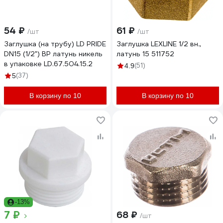
54 ₽
61 ₽
/шт
/шт
Заглушка (на трубу) LD PRIDE
Заглушка LEXLINE 1/2 вн.,
DN15 (1/2") ВР латунь никель
латунь 15 511752
в упаковке LD.67.504.15.2
(51)
4.9
(37)
5
В корзину по 10
В корзину по 10
-13%
7 ₽
68 ₽
/шт