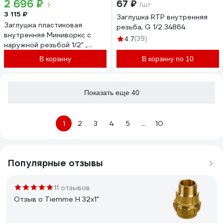
2 696 ₽
67 ₽
/шт
3 115 ₽
Заглушка RTP внутренняя
Заглушка пластиковая
резьба, G 1/2 34864
внутренняя Миниворкс с
(39)
4.7
наружной резьбой 1/2" ,
серия TF, цвет желтый – (10
В корзину
В корзину по 10
шт.) TF1/2
Показать еще 40
1
2
3
4
5
...
10
Популярные отзывы
11 отзывов
Отзыв о Tiemme Н 32х1"