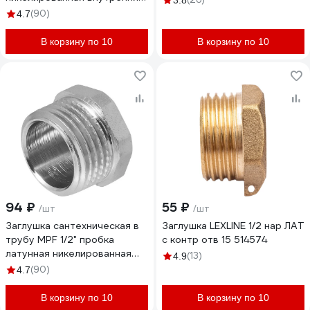
3.8
резьба ИС.072283
(90)
4.7
В корзину по 10
В корзину по 10
94 ₽
55 ₽
/шт
/шт
Заглушка сантехническая в
Заглушка LEXLINE 1/2 нар ЛАТ
трубу MPF 1/2" пробка
с контр отв 15 514574
латунная никелированная
(13)
4.9
наружная резьба ИС.072277
(90)
4.7
В корзину по 10
В корзину по 10