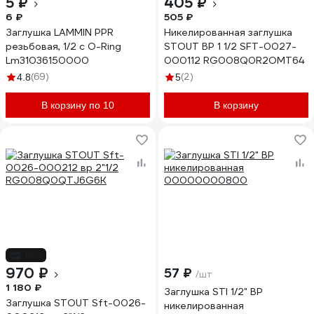
5 ₽
405 ₽
6 ₽
505 ₽
Заглушка LAMMIN PPR
Никелированная заглушка
резьбовая, 1/2 с O-Ring
STOUT ВР 1 1/2 SFT-0027-
Lm31036150000
000112 RG008Q0R2OMT64
(69)
(2)
4.8
5
В корзину по 10
В корзину
-18%
970 ₽
57 ₽
/шт
1 180 ₽
Заглушка STI 1/2" ВР
Заглушка STOUT Sft-0026-
никелированная