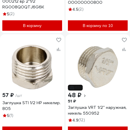
000212 вр 2"1/2
00000000800
RG008Q0QTJ6G6K
(2)
4.5
(2)
5
В корзину
В корзину по 10
-6%
48 ₽
57 ₽
/шт
51 ₽
Заглушка STI 1/2 НР никелир.
Заглушка VRT 1/2'' наружная,
805
никель 550952
(1)
5
(12)
4.9