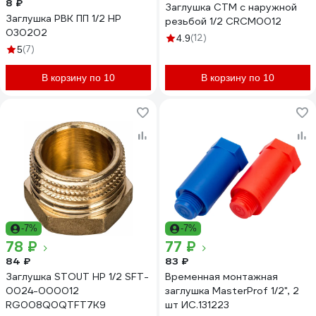
8 ₽
Заглушка СТМ с наружной
Заглушка РВК ПП 1/2 НР
резьбой 1/2 CRCM0012
030202
(12)
4.9
(7)
5
В корзину по 10
В корзину по 10
-7%
-7%
78 ₽
77 ₽
84 ₽
83 ₽
Заглушка STOUT НР 1/2 SFT-
Временная монтажная
0024-000012
заглушка MasterProf 1/2", 2
RG008Q0QTFT7K9
шт ИС.131223