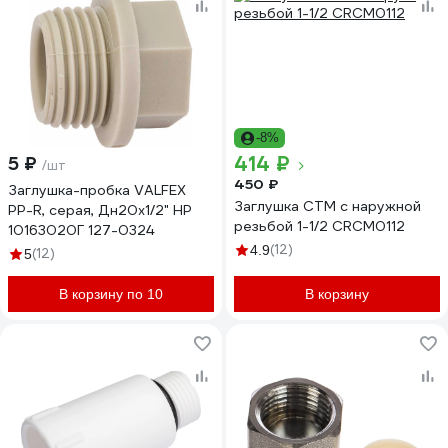
-8%
414 ₽
5 ₽
/шт
450 ₽
Заглушка-пробка VALFEX
Заглушка СТМ с наружной
PP-R, серая, Дн20х1/2" НР
резьбой 1-1/2 CRCM0112
10163020Г 127-0324
(12)
4.9
(12)
5
В корзину по 10
В корзину