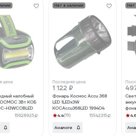
личии
Нет в наличии
Нет
я цена
Последняя цена
Посл
1 122 ₽
49
одный налобный
Фонарь Космос Accu 368
Све
КОСМОС 3Вт КОБ
LED 1LEDх3W
акку
KOC-H3WCOBLED
KOCAccu368LED 199404
фон
5Вт 
4.4
(19)
4.
15628925
15542315
USB 
KOC
Аналоги
Ана