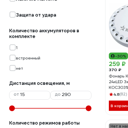
Защита от удара
Количество аккумуляторов в
комплекте
1
-30%
встроенный
259 ₽
нет
370 ₽
Фонарь 
24хLED 3
Дистанция освещения, м
KOC3031
от
до
4.8
(82)
В корзи
Количество режимов работы
Нет в на