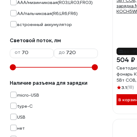
AAA/мизинчиковая(R03;LR03;FR03)
AA/пальчиковая(R6;LR6;FR6)
встроенный аккумулятор
Световой поток, лм
до -9
от
до
504 ₽
Светоди
фонарь 
5Вт COB,
Наличие разъема для зарядки
зарядка 
3.1
(18)
KOCH5WL
micro-USB
В корзи
type-C
USB
нет