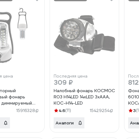
я цена
Последняя цена
Посл
309 ₽
812
яторный
Налобный фонарь КОСМОС
Фон
вый фонарь
R03 H14LED 14хLED 3хAAA,
6010
диммируемый
KOC-H14-LED
KOC
 299676
4.6
(11)
3
(
15916328
15429254
008LED
Аналоги
Ана