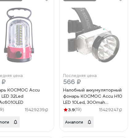
едняя цена
Последняя цена
 ₽
566 ₽
арь КОСМОС Accu
Налобный аккумуляторный
 LED 32Led
фонарь КОСМОС Accu H10
Ac6010LED
LED 10Led, 300mah
KOCAccuH10LED
19)
3.9
(19)
15429239
15429247
логи
Аналоги