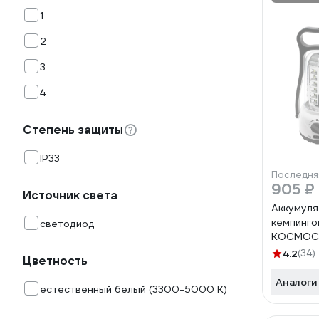
1
2
3
4
Степень защиты
IP33
Последня
905 ₽
Источник света
Аккумул
кемпинго
светодиод
КОСМОС 
36LED 4V
4.2
(34)
Цветность
KOCAc6
Аналоги
естественный белый (3300-5000 К)