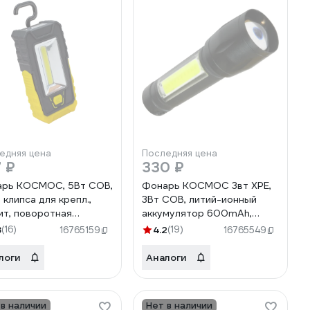
едняя цена
Последняя цена
 ₽
330 ₽
рь КОСМОС, 5Вт СОВ,
Фонарь КОСМОС 3вт ХРЕ,
 клипса для крепл.,
3Вт СОВ, литий-ионный
ит, поворотная
аккумулятор 600mAh,
тавка, 3хААА
Micro USB шнур
8
(16)
4.2
(19)
16765159
16765549
Au6006COB
KocAc1011Lith
логи
Аналоги
 в наличии
Нет в наличии