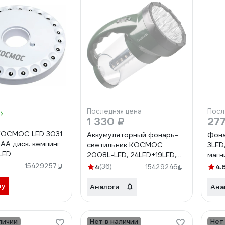
Последняя цена
Посл
1 330 ₽
277
КОСМОС LED 3031
Аккумуляторный фонарь-
Фона
хAA диск. кемпинг
светильник КОСМОС
3LED,
LED
2008L-LED, 24LED+19LED,
магн
4V2AH KOCAP2008L-LED
подс
15429257
4
(36)
4.
15429246
Koc
ну
Аналоги
Ана
личии
Нет в наличии
Нет