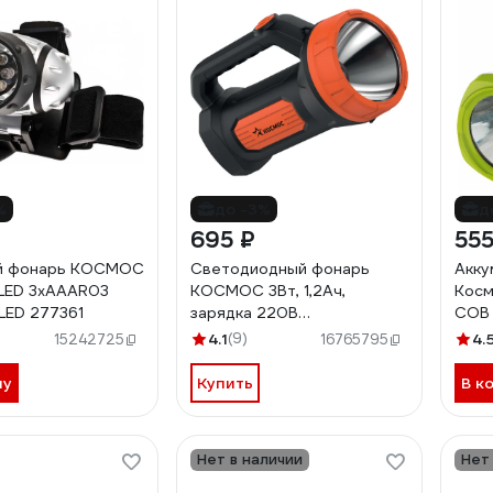
%
до -3%
д
695 ₽
555
й фонарь КОСМОС
Светодиодный фонарь
Акку
LED 3хAAAR03
КОСМОС 3Вт, 1,2Ач,
Косм
LED 277361
зарядка 220В
COB 
KOCAccu9103W
KOC
4.1
(9)
4.
15242725
16765795
ну
Купить
В к
Нет в наличии
Нет