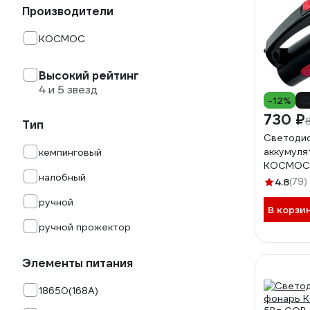
Производители
КОСМОС
Высокий рейтинг
4 и 5 звезд
-12%
730 ₽
Тип
Светоди
аккумуля
кемпинговый
КОСМОС 
налобный
LED заря
4.8
(79)
KOCAc91
ручной
В корзи
ручной прожектор
Элементы питания
18650(168A)