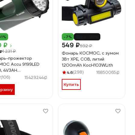
31%
-7%
до -28%
0 ₽
549 ₽
592 ₽
₽
1 231 ₽
Фонарь КОСМОС, с зумом
арь-прожектор
3Вт ХРЕ, СОВ, литий
ОС Accu 9199LED
1200mAh KocH103WLith
D, 4V3AH
4.6
(298)
16850065
Accu9199LED
7
(106)
15429244
Купить
орзину