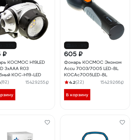
о -33%
до -9%
 ₽
605 ₽
арь КОСМОС H19LED
Фонарь КОСМОС Эконом
ED 3хAAA R03
Accu 7003/7005 LED-BL
бный KOC-H19-LED
KOCAc7005LED-BL
4
(82)
4.2
(22)
15429255
15429266
орзину
В корзину