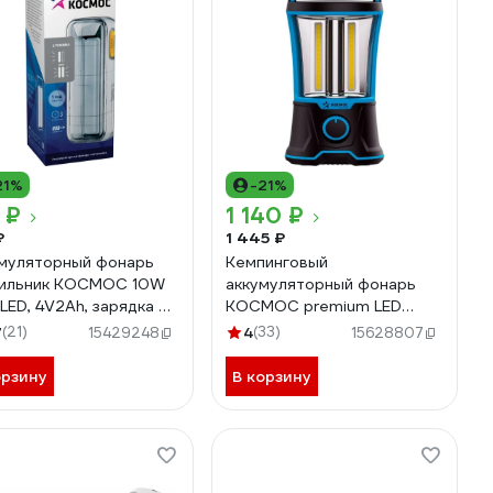
21%
-21%
 ₽
1 140 ₽
₽
1 445 ₽
муляторный фонарь
Кемпинговый
тильник КОСМОС 10W
аккумуляторный фонарь
LED, 4V2Ah, зарядка от
КОСМОС premium LED
KOC118LED
12х0.5Вт 4В 2А.ч 300131
7
(21)
4
(33)
15429248
15628807
KOSAc6011LED
орзину
В корзину