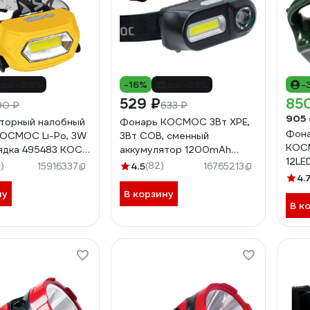
до -28%
-16%
до -25%
-
529 ₽
85
90 ₽
633 ₽
905 
торный налобный
Фонарь КОСМОС 3Вт ХРЕ,
Фон
ОСМОС Li-Po, 3W
3Вт СОВ, сменный
КОСМ
ядка 495483 KOC-
аккумулятор 1200mAh
12LE
COB
KocH3WDLith
)
4.5
(82)
15916337
16765213
KOC
4.
ну
В корзину
В к