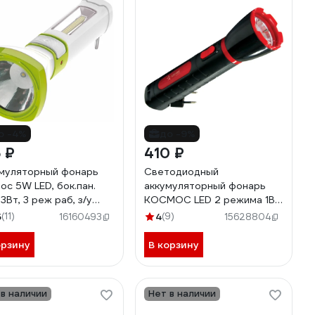
о -4%
до -9%
 ₽
410 ₽
муляторный фонарь
Светодиодный
ос 5W LED, бок.пан.
аккумуляторный фонарь
3Вт, 3 реж раб, з/у
КОСМОС LED 2 режима 1Вт
Ac7035WLED
500мА.ч прямая зарядка
5
(11)
4
(9)
16160493
15628804
220В 407411
KOCAcc103LED
орзину
В корзину
 в наличии
Нет в наличии