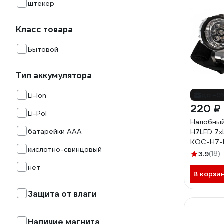
штекер
Класс товара
Бытовой
Тип аккумулятора
до -9
Li-Ion
220 ₽
Li-Pol
Налобны
батарейки AAA
H7LED 7х
KOC-H7-
кислотно-свинцовый
3.9
(18)
нет
В корзи
Защита от влаги
Наличие магнита