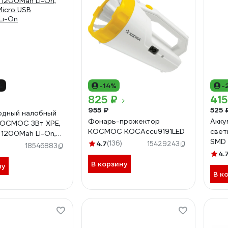
%
-14%
-
825 ₽
415
955 ₽
525 
одный налобный
Фонарь-прожектор
Акку
КОСМОС 3Вт XPE,
КОСМОС KOCAccu9191LED
све
 1200Mah LI-On,
SMD 
Micro USB
4.7
(136)
15429243
18546883
USB 
i-On
4.
В корзину
ну
В к