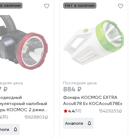
 в наличии
Нет в наличии
едняя цена
Последняя цена
7 ₽
884 ₽
тодиодный
Фонарь КОСМОС EXTRA
муляторный налобный
Accu678 Ex KOCAccu678Ex
арь КОСМОС 2 режима
4.4
(13)
15429253
LED 2А.ч зарядка от
6
(35)
15628803
452442
Аналоги
AccuH5WLED
логи