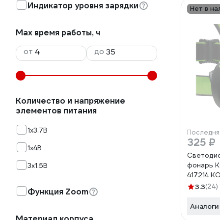
Индикатор уровня зарядки
Нет в на
Max время работы, ч
от
до
Количество и напряжение
элементов питания
1х3.7В
Последня
325 ₽
1х4В
Светоди
фонарь 
3х1.5В
417214 
3.3
(24)
Функция Zoom
Аналоги
Материал корпуса