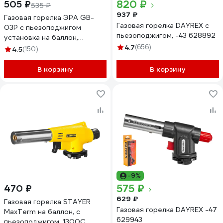
820 ₽
505 ₽
535 ₽
937 ₽
Газовая горелка ЭРА GB-
Газовая горелка DAYREX с
03P с пьезоподжигом
пьезоподжигом, -43 628892
установка на баллон,
Б0052491
4.7
(656)
4.5
(150)
В корзину
В корзину
-9%
575 ₽
470 ₽
629 ₽
Газовая горелка STAYER
Газовая горелка DAYREX -47
MaxTerm на баллон, с
629943
пьезоподжигом, 1300С