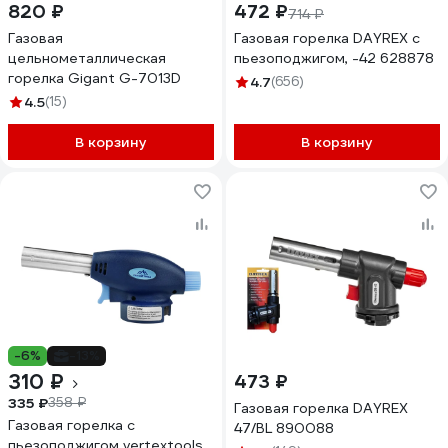
820 ₽
472 ₽
714 ₽
Газовая
Газовая горелка DAYREX с
цельнометаллическая
пьезоподжигом, -42 628878
горелка Gigant G-7013D
4.7
(656)
4.5
(15)
В корзину
В корзину
-6%
-13%
310 ₽
473 ₽
335 ₽
358 ₽
Газовая горелка DAYREX
Газовая горелка с
47/BL 890088
пьезоподжигом vertextools