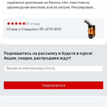
надёжное крепление на баллон. Нет пластмассы
(кроме ручки вентиля), всё из латуни. Регулировка
подачи воздуха, ровное мощное клиновидное пламя
практически от любого газа, высокая
теплопроизводительность. Приемлемая цена при
61 отзыв
таких параметрах.
Отзыв о Следопыт PF-GTP-R05
Максим У.
13.03.2023
Подпишитесь
на рассылку
и будьте в курсе!
Габариты. Цена.
Акции, скидки, распродажи ждут!
19 отзывов
Отзыв о TOURIST KVANT TH-202
Подписаться
Анна
06.06.2022
Пришла в срок. На минимальной мощности отдает
много тепла. На мою плитку, как указано в инструкции,