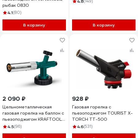
4.8
(149)
рыбак 0830
4.1
(80)
В корзину
В корзину
2 090 ₽
928 ₽
Цельнометаллическая
Газовая горелка с
газовая горелка на баллон с
пьезоподжигом TOURIST X-
пьезоподжигом KRAFTOOL
TORCH TT-500
KG-1000 55514
4.5
(96)
4.6
(531)