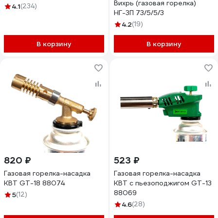
Вихрь (газовая горелка)
4.1
(234)
НГ-3П 73/5/5/3
4.2
(19)
В корзину
В корзину
820 ₽
523 ₽
Газовая горелка-насадка
Газовая горелка-насадка
КВТ GT-18 88074
КВТ с пьезоподжигом GT-13
88069
5
(12)
4.6
(28)