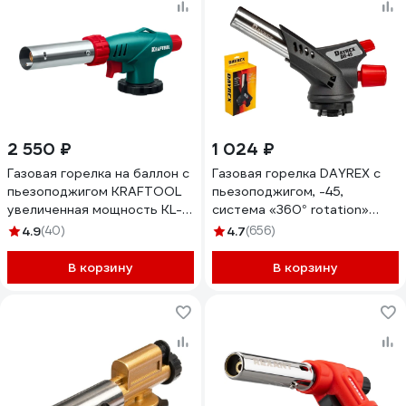
2 550 ₽
1 024 ₽
Газовая горелка на баллон с
Газовая горелка DAYREX с
пьезоподжигом KRAFTOOL
пьезоподжигом, -45,
увеличенная мощность KL-
система «360° rotation»
700 55516
628939
4.9
(40)
4.7
(656)
В корзину
В корзину