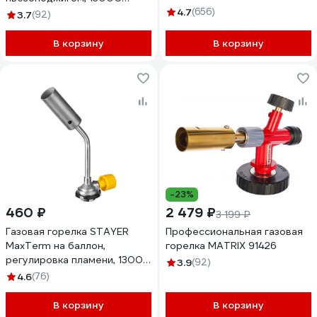
55584
4.7
(656)
3.7
(92)
В корзину
В корзину
-23%
460 ₽
2 479 ₽
3 199 ₽
Газовая горелка STAYER
Профессиональная газовая
MaxTerm на баллон,
горелка MATRIX 91426
регулировка пламени, 1300С
3.9
(92)
55588
4.6
(76)
В корзину
В корзину