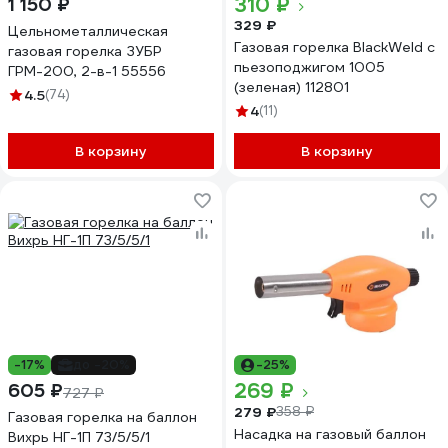
310 ₽
1 150 ₽
329 ₽
Цельнометаллическая
Газовая горелка BlackWeld с
газовая горелка ЗУБР
пьезоподжигом 1005
ГРМ-200, 2-в-1 55556
(зеленая) 112801
4.5
(74)
4
(11)
В корзину
В корзину
-17%
до -20%
-25%
269 ₽
605 ₽
727 ₽
279 ₽
358 ₽
Газовая горелка на баллон
Насадка на газовый баллон
Вихрь НГ-1П 73/5/5/1