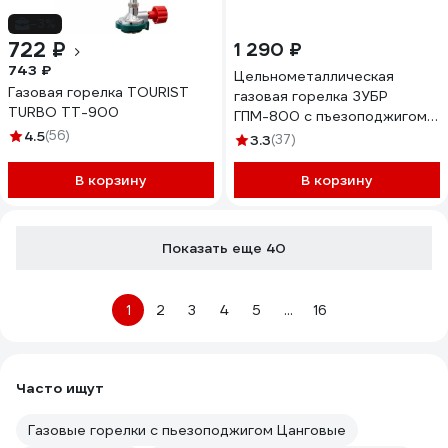
-3%
722 ₽
1 290 ₽
743 ₽
Цельнометаллическая
Газовая горелка TOURIST
газовая горелка ЗУБР
TURBO TT-900
ГПМ-800 с пъезоподжигом
4.5
(56)
55550
3.3
(37)
В корзину
В корзину
Показать еще 40
1
2
3
4
5
...
16
Часто ищут
Газовые горелки с пьезоподжигом Цанговые