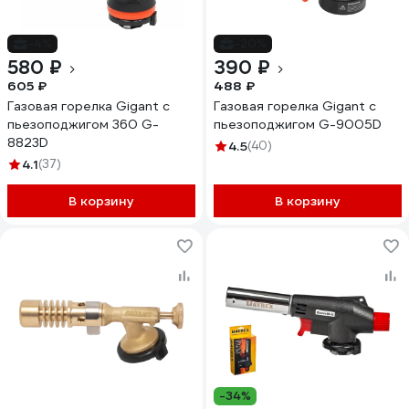
-4%
-20%
580 ₽
390 ₽
605 ₽
488 ₽
Газовая горелка Gigant с
Газовая горелка Gigant с
пьезоподжигом 360 G-
пьезоподжигом G-9005D
8823D
4.5
(40)
4.1
(37)
В корзину
В корзину
-34%