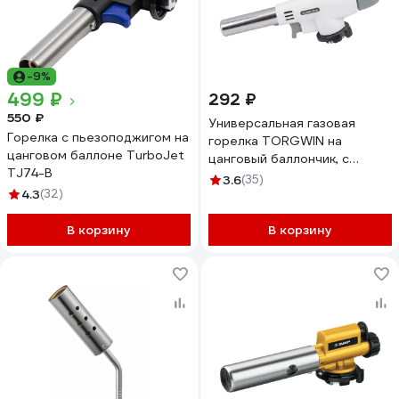
-9%
499 ₽
292 ₽
550 ₽
Универсальная газовая
Горелка с пьезоподжигом на
горелка TORGWIN на
цанговом баллоне TurboJet
цанговый баллончик, с
TJ74-B
пьезоподжигом T181160
3.6
(35)
4.3
(32)
В корзину
В корзину