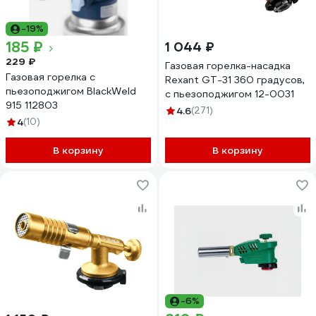
-19%
185 ₽
1 044 ₽
229 ₽
Газовая горелка-насадка
Газовая горелка с
Rexant GT-31 360 градусов,
пьезоподжигом BlackWeld
с пьезоподжигом 12-0031
915 112803
4.6
(271)
4
(10)
В корзину
В корзину
-6%