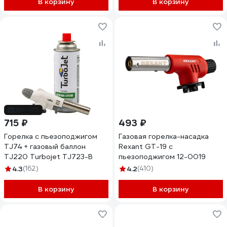
В корзину
В корзину
до -9%
715 ₽
493 ₽
Горелка с пьезоподжигом
Газовая горелка-насадка
TJ74 + газовый баллон
Rexant GT-19 с
TJ220 Turbojet TJ723-B
пьезоподжигом 12-0019
4.3
(162)
4.2
(410)
В корзину
В корзину