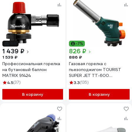
-6%
-7%
1 439 ₽
826 ₽
1 539 ₽
886 ₽
Профессиональная горелка
Газовая горелка с
на бутановый баллон
пьезоподжигом TOURIST
MATRIX 91424
SUPER JET TT-600
00000001727
4.5
(37)
3.3
(135)
В корзину
В корзину