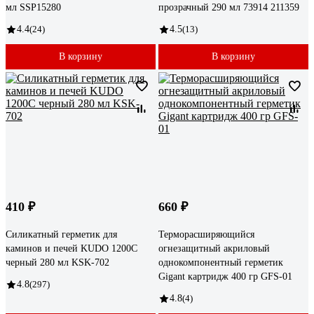
мл SSP15280
прозрачный 290 мл 73914 211359
4.4
(24)
4.5
(13)
В корзину
В корзину
410 ₽
660 ₽
Силикатный герметик для
Терморасширяющийся
каминов и печей KUDO 1200С
огнезащитный акриловый
черный 280 мл KSK-702
однокомпонентный герметик
Gigant картридж 400 гр GFS-01
4.8
(297)
4.8
(4)