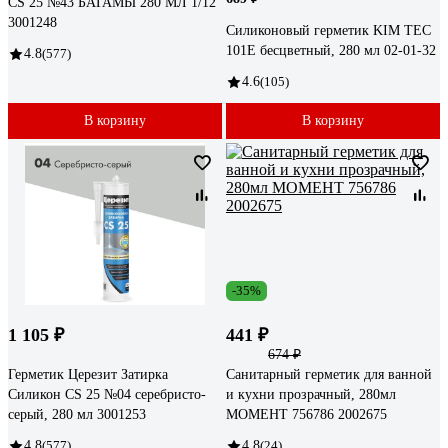
CS 25 №43 БАГАМЫ 280 МЛ 1/12
3001248
Силиконовый герметик KIM TEC
101Е бесцветный, 280 мл 02-01-32
4.8
(577)
4.6
(105)
В корзину
В корзину
-35%
1 105 ₽
441 ₽
674 ₽
Герметик Церезит Затирка
Санитарный герметик для ванной
Силикон CS 25 №04 серебристо-
и кухни прозрачный, 280мл
серый, 280 мл 3001253
МОМЕНТ 756786 2002675
4.8
(577)
4.8
(24)