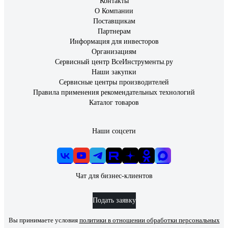
Контакты
Максим
15.12.2024
О Компании
Быстро сохнет, стоит недорого.
Поставщикам
Партнерам
Информация для инвесторов
55 отзывов
Организациям
Сервисный центр ВсеИнструменты.ру
Отзыв о Каучуковый герметик FOME FLEX
Наши закупки
Aquastop (прозрачный; 300 мл) 01-4-2-009
Сервисные центры производителей
Правила применения рекомендательных технологий
Ермаков Игорь
12.03.2022
Каталог товаров
Герметизирует по мокрому
Наши соцсети
Чат для бизнес-клиентов
Подать заявку
Вы принимаете условия
политики в отношении обработки персональных