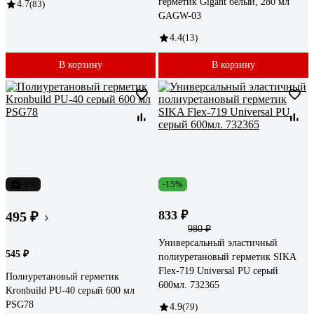
герметик Gigant белый, 280 мл
4.7
(83)
GAGW-03
4.4
(13)
В корзину
В корзину
-9%
-15%
833 ₽
495 ₽
980 ₽
Универсальный эластичный
545 ₽
полиуретановый герметик SIKA
Flex-719 Universal PU серый
Полиуретановый герметик
600мл. 732365
Kronbuild PU-40 серый 600 мл
PSG78
4.9
(79)