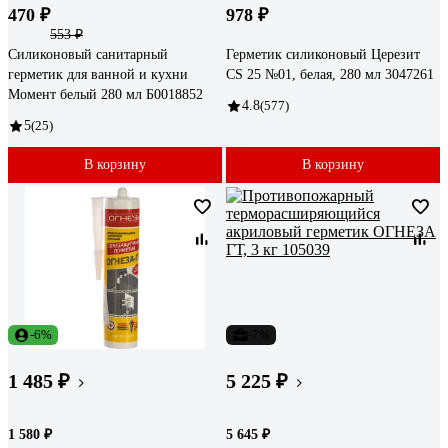
470 ₽
978 ₽
553 ₽
Силиконовый санитарный
Герметик силиконовый Церезит
герметик для ванной и кухни
CS 25 №01, белая, 280 мл 3047261
Момент белый 280 мл Б0018852
4.8
(577)
5
(25)
В корзину
В корзину
-6%
-7%
1 485 ₽
5 225 ₽
1 580 ₽
5 645 ₽