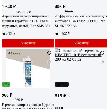
1 646 ₽
496 ₽
619 ₽
235.14 ₽/кг
Акриловый паропроницаемый
Диффузионный клей-герметик для
шовный герметик KUDO PROFF
жесткого ПВХ COSMO FEN 0.2кг
наружный, белый, 7 кг SMS-351
SL-660.220 BL
5
(134)
4.4
(277)
В корзину
В корзину
-7%
-25%
960 ₽
515 ₽
1 036 ₽
Герметик-затирка силикон Церезит
689 ₽