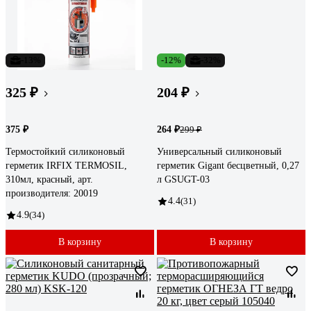
-13%
-12%
-32%
325 ₽
204 ₽
375 ₽
264 ₽
299 ₽
Термостойкий силиконовый
Универсальный силиконовый
герметик IRFIX TERMOSIL,
герметик Gigant бесцветный, 0,27
310мл, красный, арт.
л GSUGT-03
производителя: 20019
4.4
(31)
4.9
(34)
В корзину
В корзину