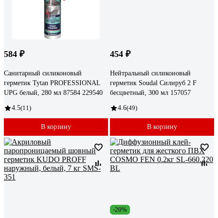
584 ₽
454 ₽
Санитарный силиконовый
Нейтральный силиконовый
герметик Tytan PROFESSIONAL
герметик Soudal Силируб 2 F
UPG белый, 280 мл 87584 229540
бесцветный, 300 мл 157057
4.5
(11)
4.6
(49)
В корзину
В корзину
-20%