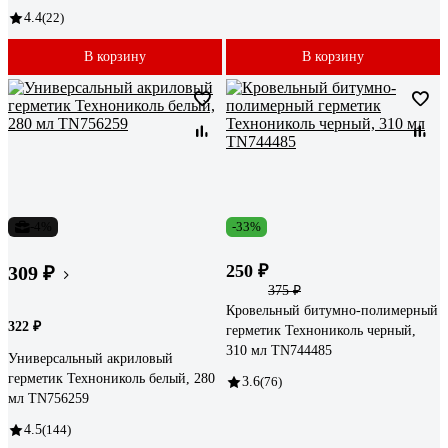
4.4
(22)
В корзину
В корзину
-4%
-33%
250 ₽
309 ₽
375 ₽
Кровельный битумно-полимерный
322 ₽
герметик Технониколь черный,
310 мл TN744485
Универсальный акриловый
герметик Технониколь белый, 280
3.6
(76)
мл TN756259
4.5
(144)