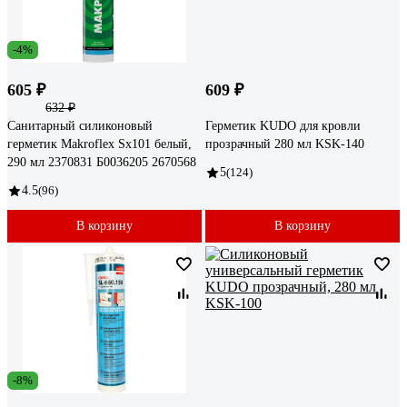
-4%
605 ₽
609 ₽
632 ₽
Санитарный силиконовый
Герметик KUDO для кровли
герметик Makroflex Sx101 белый,
прозрачный 280 мл KSK-140
290 мл 2370831 Б0036205 2670568
5
(124)
4.5
(96)
В корзину
В корзину
-8%