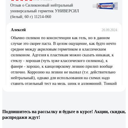
Отзыв о Силиконовый нейтральный
универсальный герметик УНИВЕРСИЛ
(белый; 60 г) 11214-060
Алексей
26.09.2024
Обычно силикон по консистенции как гель, но в данном
случае это скорее паста. В целом ощущение, как будто нечто
среднее между акриловым герметиком и классическим
силиконом. Адгезия к пластикам можно сказать никакая, к
стеклу - хорошая (чуть хуже классического силикона), к
фанере - хорошо, к канцелярскому лезвию прилип вообще
отлично. Коррозию на лезвии не вызвал (т.е. действительно
нейтральный), однако для использования на схемах надо
ставить отдельный тест на медь, цинк и аллюминий. Тонкий
тест на усадку не проводил, но видимой усадки нет, хотя
если залить несколько тюбиков в бумажный стаканчик
скорее всего чуть-чуть просядет (проверяйте). В воде
(выдержал 10 часов) застывший герметик несколько
Подпишитесь
на рассылку
и будьте в курсе! Акции, скидки,
размягчается, чуток рыхлеет, становится подвержен
распродажи ждут!
остаточной деформации, хотя через неделю восстановился
до первоначального затвердевания. Под водой встает, но