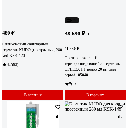
-7%
480 ₽
38 690 ₽
Силиконовый санитарный
41 430 ₽
герметик KUDO (прозрачный; 280
мл) KSK-120
Противопожарный
терморасширяющийся герметик
4.7
(83)
ОГНЕЗА ГТ ведро 20 кг, цвет
серый 105040
5
(15)
В корзину
В корзину