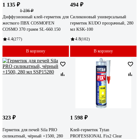
1 135 ₽
494 ₽
1 236 ₽
Диффузионный клей-герметик для
Силиконовый универсальный
жесткого ПВХ COSMOFEN
герметик KUDO прозрачный, 280
COSMO 370 грамм SL-660.150
мл KSK-100
4.4
(277)
4.8
(102)
В корзину
В корзину
323 ₽
1 598 ₽
Герметик для печей Sila PRO
Клей-герметик Tytan
силикатный, чёрный +1500, 280
PROFESSIONAL Fix2 Clear