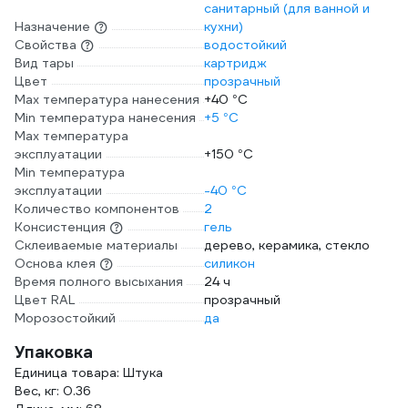
санитарный (для ванной и
Назначение
кухни)
Свойства
водостойкий
Вид тары
картридж
Цвет
прозрачный
Max температура нанесения
+40 °С
Min температура нанесения
+5 °С
Max температура
эксплуатации
+150 °С
Min температура
эксплуатации
-40 °С
Количество компонентов
2
Консистенция
гель
Склеиваемые материалы
дерево, керамика, стекло
Основа клея
силикон
Время полного высыхания
24 ч
Цвет RAL
прозрачный
Морозостойкий
да
Упаковка
Единица товара: Штука
Вес, кг: 0.36