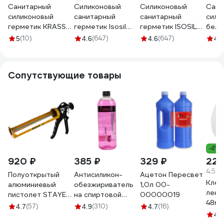
Санитарный
Силиконовый
Силиконовый
Сани
силиконовый
санитарный
санитарный
сили
герметик KRASS
герметик Isosil
герметик ISOSIL
белы
белый, 300 мл
S205 белый, 115
S205 прозрачный,
1058
(10)
(647)
(647)
5
4.6
4.6
4.4
ЛА-00000285
мл 2050108
115 мл, 2050008
Сопутствующие товары
-4%
920 ₽
385 ₽
329 ₽
229
4.58 
Полуоткрытый
Антисиликон-
Ацетон Пересвет
Клей
алюминиевый
обезжириватель
1,0л 00-
лент
пистолет STAYER
на спиртовой
00000019
48мм
Professional 310мл
основе Shine
(57)
(310)
(16)
4.7
4.9
4.7
25
0671
Systems IPA 750
4.4