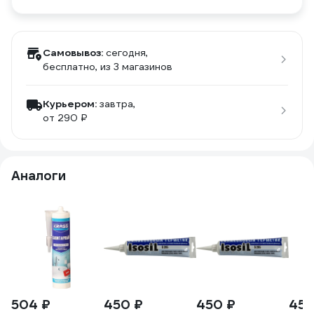
Самовывоз:
сегодня,
бесплатно
, из 3 магазинов
Курьером:
завтра,
от 290 ₽
Аналоги
504 ₽
450 ₽
450 ₽
450