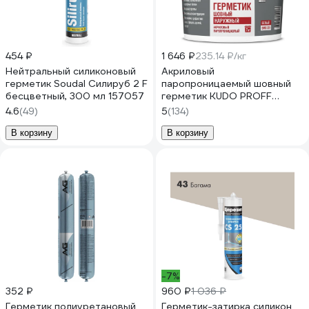
454 ₽
1 646 ₽
235.14 ₽/кг
Нейтральный силиконовый
Акриловый
герметик Soudal Силируб 2 F
паропроницаемый шовный
бесцветный, 300 мл 157057
герметик KUDO PROFF
наружный, белый, 7 кг SMS-
4.6
(49)
5
(134)
351
В корзину
В корзину
-7%
352 ₽
960 ₽
1 036 ₽
Герметик полиуретановый
Герметик-затирка силикон