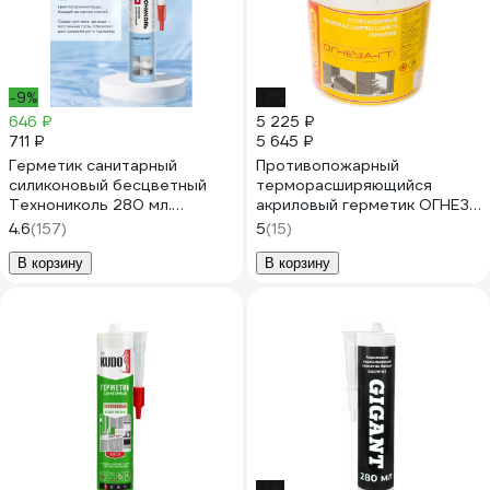
-9%
-7%
646 ₽
5 225 ₽
711 ₽
5 645 ₽
Герметик санитарный
Противопожарный
силиконовый бесцветный
терморасширяющийся
Технониколь 280 мл.
акриловый герметик ОГНЕЗА
TN756257
ГТ, 3 кг 105039
4.6
(157)
5
(15)
В корзину
В корзину