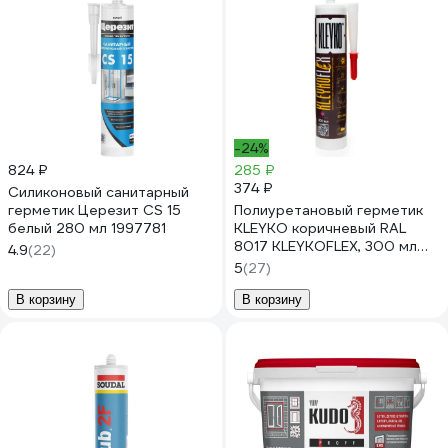
-24%
824 ₽
285 ₽
374 ₽
Силиконовый санитарный
герметик Церезит CS 15
Полиуретановый герметик
белый 280 мл 1997781
KLEYKO коричневый RAL
8017 KLEYKOFLEX, 300 мл
4.9
(22)
KFX-BR-300
5
(27)
В корзину
В корзину