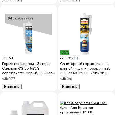
-35%
1 105 ₽
441 ₽
674 ₽
Герметик Церезит Затирка
Санитарный герметик для
Силикон CS 25 №04
ванной и кухни прозрачный,
серебристо-серый, 280 мл
280мл МОМЕНТ 756786
3001253
2002675
4.8
(577)
4.8
(24)
В корзину
В корзину