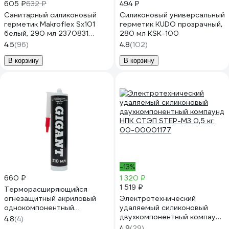
605 ₽
632 ₽
494 ₽
Санитарный силиконовый
Силиконовый универсальный
герметик Makroflex Sx101
герметик KUDO прозрачный,
белый, 290 мл 2370831
280 мл KSK-100
Б0036205 2670568
4.5
(96)
4.8
(102)
В корзину
В корзину
-13%
660 ₽
1 320 ₽
1 519 ₽
Терморасширяющийся
огнезащитный акриловый
Электротехнический
однокомпонентный
удаляемый силиконовый
герметик Gigant картридж
двухкомпонентный компаунд
4.8
(4)
400 гр GFS-01
НПК СТЭП STEP-M3 0,5 кг
4.9
(29)