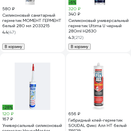
-6%
580 ₽
320 ₽
340 ₽
Силиконовый санитарный
герметик МОМЕНТ ГЕРМЕНТ
Силиконовый универсальный
белый 280 мл 2033215
герметик Ultima U черный
280ml H2630
4.4
(47)
4.3
(212)
В корзину
В корзину
-28%
120 ₽
656 ₽
167 ₽
Гибридный клей-герметик
Универсальный силиконовый
SOUDAL Фикс Алл НТ белый
герметик HouseMaster
119129