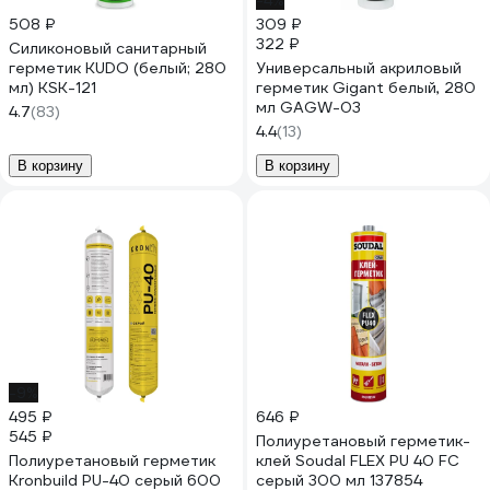
-4%
508 ₽
309 ₽
322 ₽
Силиконовый санитарный
герметик KUDO (белый; 280
Универсальный акриловый
мл) KSK-121
герметик Gigant белый, 280
мл GAGW-03
4.7
(83)
4.4
(13)
В корзину
В корзину
-9%
495 ₽
646 ₽
545 ₽
Полиуретановый герметик-
Полиуретановый герметик
клей Soudal FLEX PU 40 FC
Kronbuild PU-40 серый 600
серый 300 мл 137854