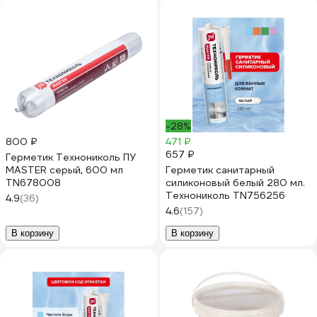
-28%
800 ₽
471 ₽
657 ₽
Герметик Технониколь ПУ
MASTER серый, 600 мл
Герметик санитарный
TN678008
силиконовый белый 280 мл.
Технониколь TN756256
4.9
(36)
4.6
(157)
В корзину
В корзину