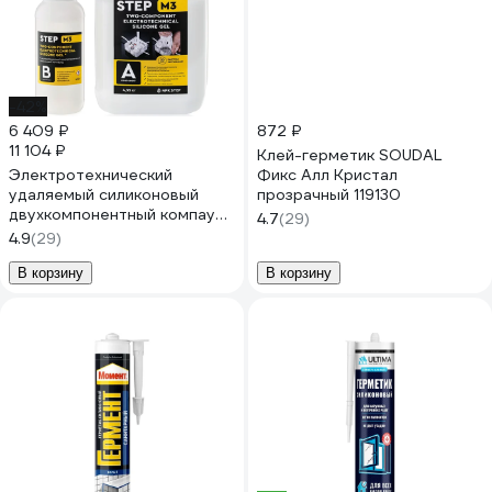
-42%
6 409 ₽
872 ₽
11 104 ₽
Клей-герметик SOUDAL
Электротехнический
Фикс Алл Кристал
удаляемый силиконовый
прозрачный 119130
двухкомпонентный компаунд
4.7
(29)
НПК СТЭП STEP-M3 5 кг 00-
4.9
(29)
00001329
В корзину
В корзину