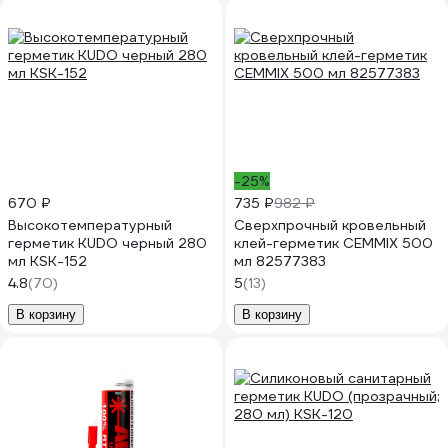
-25%
670 ₽
735 ₽
982 ₽
Высокотемпературный
Сверхпрочный кровельный
герметик KUDO черный 280
клей-герметик CEMMIX 500
мл KSK-152
мл 82577383
4.8
(70)
5
(13)
В корзину
В корзину