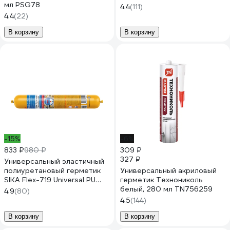
мл PSG78
4.4
(111)
4.4
(22)
В корзину
В корзину
-15%
-6%
833 ₽
980 ₽
309 ₽
327 ₽
Универсальный эластичный
полиуретановый герметик
Универсальный акриловый
SIKA Flex-719 Universal PU
герметик Технониколь
серый 600мл. 732365
белый, 280 мл TN756259
4.9
(80)
4.5
(144)
В корзину
В корзину