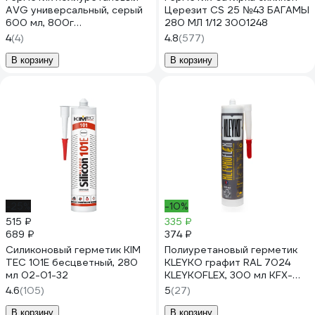
AVG универсальный, серый
Церезит CS 25 №43 БАГАМЫ
600 мл, 800г
280 МЛ 1/12 3001248
полиуретановый серый
4
(4)
4.8
(577)
В корзину
В корзину
-25%
-10%
515 ₽
335 ₽
689 ₽
374 ₽
Силиконовый герметик KIM
Полиуретановый герметик
TEC 101Е бесцветный, 280
KLEYKO графит RAL 7024
мл 02-01-32
KLEYKOFLEX, 300 мл KFX-
7024-300
4.6
(105)
5
(27)
В корзину
В корзину