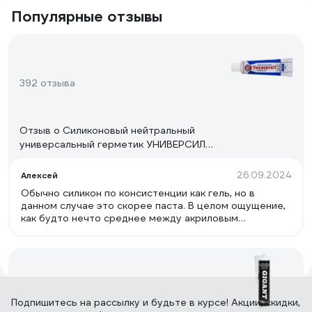
Популярные отзывы
392 отзыва
Отзыв о Силиконовый нейтральный
универсальный герметик УНИВЕРСИЛ
(белый; 60 г) 11214-060
26.09.2024
Алексей
Обычно силикон по консистенции как гель, но в
данном случае это скорее паста. В целом ощущение,
как будто нечто среднее между акриловым
герметиком и классическим силиконом. Адгезия к
пластикам можно сказать никакая, к стеклу - хорошая
(чуть хуже классического силикона), к фанере -
хорошо, к канцелярскому лезвию прилип вообще
отлично. Коррозию на лезвии не вызвал (т.е.
действительно нейтральный), однако для
19 отзывов
Подпишитесь
на рассылку
и будьте в курсе! Акции, скидки,
использования на схемах надо ставить отдельный