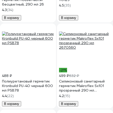
бесцветный, 290 мл 26
4.5
(35)
4.3
(34)
В корзину
В корзину
-21%
488 ₽
499 ₽
632 ₽
Полиуретановый герметик
Силиконовый санитарный
Kronbuild PU-40 черный 600
герметик Makroflex Sх101
мл PSB78
прозрачный 290 мл
2670560
4.4
(22)
4.2
(15)
В корзину
В корзину