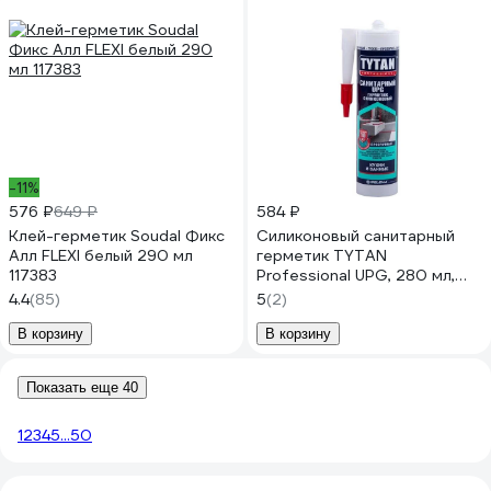
-11%
576 ₽
649 ₽
584 ₽
Клей-герметик Soudal Фикс
Силиконовый санитарный
Алл FLEXI белый 290 мл
герметик TYTAN
117383
Professional UPG, 280 мл,
прозрачный 229543
4.4
(85)
5
(2)
В корзину
В корзину
Показать еще 40
1
2
3
4
5
...
50