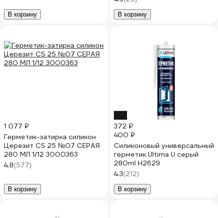
00-00001177
В корзину
В корзину
-7%
1 077 ₽
372 ₽
400 ₽
Герметик-затирка силикон
Церезит CS 25 №07 СЕРАЯ
Силиконовый универсальный
280 МЛ 1/12 3000363
герметик Ultima U серый
280ml H2629
4.8
(577)
4.3
(212)
В корзину
В корзину