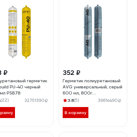
8 ₽
352 ₽
уретановый герметик
Герметик полиуретановый
build PU-40 черный
AVG универсальный, серый
мл PSB78
600 мл, 800г
полиуретановый серый
4
(22)
3.8
(5)
32751390
39614490
орзину
В корзину