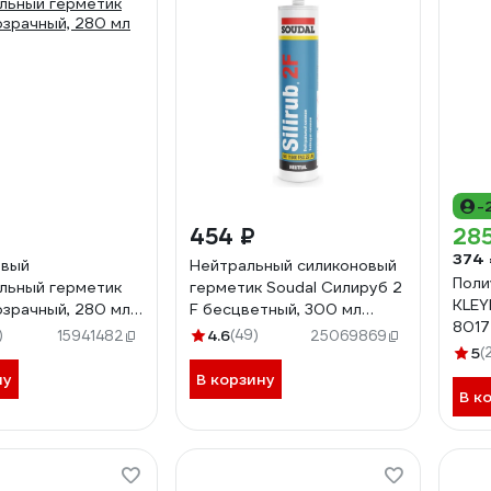
-
454 ₽
285
374 
овый
Нейтральный силиконовый
Поли
льный герметик
герметик Soudal Силируб 2
KLEY
зрачный, 280 мл
F бесцветный, 300 мл
8017
157057
)
4.6
(49)
15941482
25069869
KFX
5
(
ну
В корзину
В к