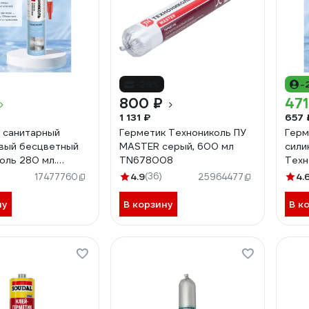
-29%
-
800 ₽
471
1 131 ₽
657 
 санитарный
Герметик Технониколь ПУ
Герм
вый бесцветный
MASTER серый, 600 мл
сили
оль 280 мл.
TN678008
Техн
7
4.9
(36)
4.
17477760
25964477
ну
В корзину
В к