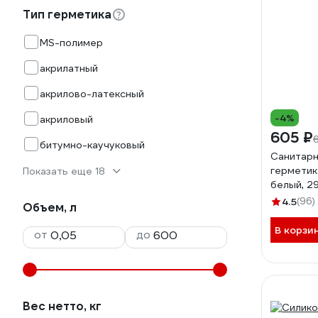
Тип герметика
MS-полимер
акрилатный
акрилово-латексный
-4%
акриловый
605 ₽
битумно-каучуковый
Санитарн
герметик 
Показать еще 18
белый, 2
Б003620
4.5
(96)
Объем, л
В корзи
от
до
Вес нетто, кг