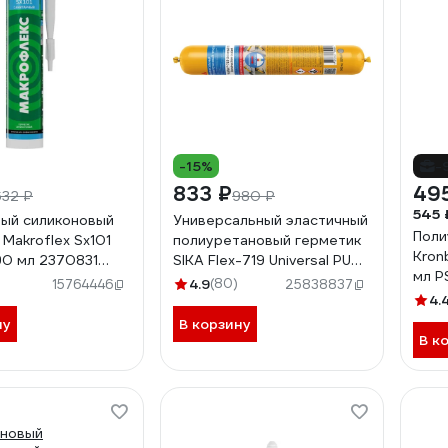
-15%
-
833 ₽
49
632 ₽
980 ₽
545 
ый силиконовый
Универсальный эластичный
Поли
Makroflex Sx101
полиуретановый герметик
Kron
90 мл 2370831
SIKA Flex-719 Universal PU
мл P
5 2670568
серый 600мл. 732365
4.9
(80)
15764446
25838837
4.
ну
В корзину
В к