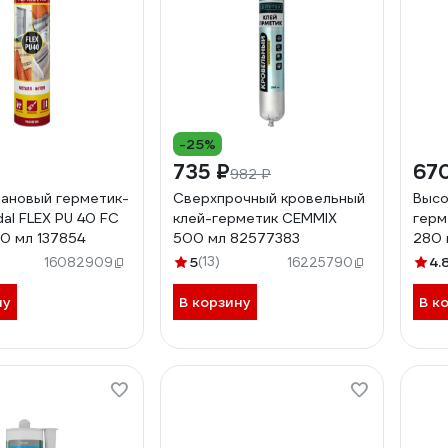
-25%
735 ₽
67
982 ₽
ановый герметик-
Сверхпрочный кровельный
Высо
al FLEX PU 40 FC
клей-герметик CEMMIX
герм
0 мл 137854
500 мл 82577383
280 
5
(13)
4.
16082909
16225790
ну
В корзину
В к