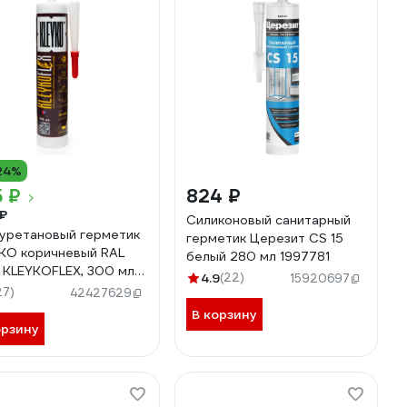
24%
 ₽
824 ₽
₽
Силиконовый санитарный
уретановый герметик
герметик Церезит CS 15
KO коричневый RAL
белый 280 мл 1997781
 KLEYKOFLEX, 300 мл
4.9
(22)
15920697
-BR-300
27)
42427629
В корзину
орзину