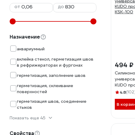
от
до
Назначение
аквариумный
вклейка стекол, герметизация швов
494 ₽
в рефрижераторах и фургонах
Силикон
герметизация, заполнение швов
универса
KUDO про
герметизация, склеивание
KSK-100
поверхностей
4.8
(102
герметизация швов, соединение
В корзи
стыков
Показать еще 45
Свойства