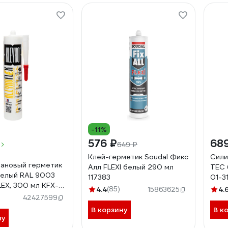
-11%
576 ₽
68
649 ₽
Клей-герметик Soudal Фикс
Сили
ановый герметик
Алл FLEXI белый 290 мл
TEC 
елый RAL 9003
117383
01-3
EX, 300 мл KFX-
4.4
(85)
4.
15863625
42427599
В корзину
В к
ну