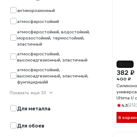
антикорозионный
атмосферостойкий
атмосферостойкий, водостойкий,
морозостойкий, термостойкий,
эластичный
атмосферостойкий,
высокоадгезионный, эластичный
-5%
атмосферостойкий,
382 ₽
высокоадгезионный, эластичный,
400 ₽
фунгицидныйй
Силикон
универса
Показать еще 33
Ultima U
H2629
4.3
(212
Для металла
В корзи
Для обоев