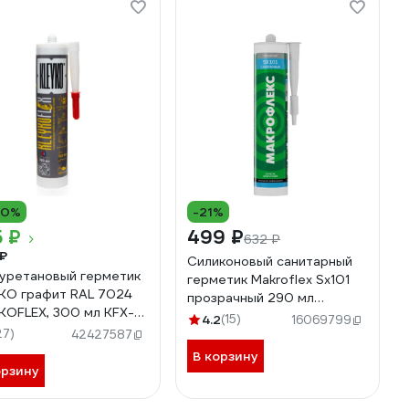
10%
-21%
 ₽
499 ₽
632 ₽
₽
Силиконовый санитарный
уретановый герметик
герметик Makroflex Sх101
KO графит RAL 7024
прозрачный 290 мл
KOFLEX, 300 мл KFX-
2670560
4.2
(15)
16069799
4-300
27)
42427587
В корзину
орзину