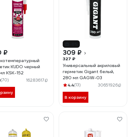
-6%
0 ₽
309 ₽
327 ₽
котемпературный
Универсальный акриловый
етик KUDO черный
герметик Gigant белый,
мл KSK-152
280 мл GAGW-03
8
(70)
16283617
4.4
(13)
30651926
орзину
В корзину