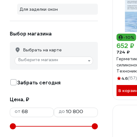
Для заделки окон
Выбор магазина
-10%
652 ₽
Выбрать на карте
724 ₽
Герметик
Выберите магазин
силиконо
Техноник
TN75625
4.6
(157)
Забрать сегодня
В корзи
Цена, ₽
от
до