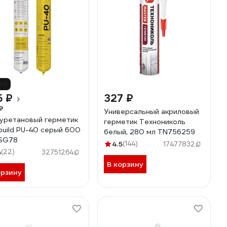
9%
5 ₽
327 ₽
₽
Универсальный акриловый
уретановый герметик
герметик Технониколь
build PU-40 серый 600
белый, 280 мл TN756259
SG78
4.5
(144)
17477832
4
(22)
32751264
В корзину
орзину