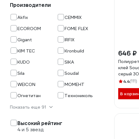
Производители
Akfix
CEMMIX
ECOROOM
FOME FLEX
Gigant
IRFIX
KIM TEC
Kronbuild
646 ₽
Полиурет
KUDO
SIKA
клей Soud
Sila
Soudal
серый 30
4.4
(111)
WEICON
МОМЕНТ
В корзи
Огнетитан
Технониколь
Показать еще 91
Высокий рейтинг
4 и 5 звезд