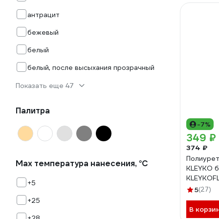
антрацит
бежевый
белый
белый, после высыхания прозрачный
Показать еще 47
Палитра
-7%
349 ₽
374 ₽
Полиурет
Max температура нанесения, °С
KLEYKO б
KLEYKOFL
+5
W-300
5
(27)
+25
В корзи
+28