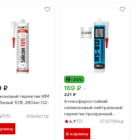
-24%
9 ₽
169 ₽
221 ₽
коновый герметик KIM
Атмосферостойкий
белый 101Е 280мл 02-
силиконовый нейтральный
1
герметик прозрачный
6
(105)
15941407
KLEYKO WS-812 280 мл
4.7
(12)
37337994
WS-812-C
орзину
В корзину