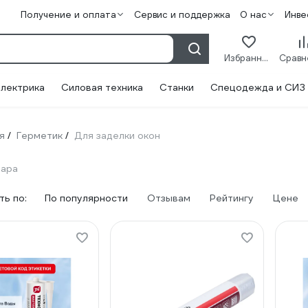
Получение и оплата
Сервис и поддержка
О нас
Инве
Избранное
лектрика
Силовая техника
Станки
Спецодежда и СИЗ
я
Герметик
Для заделки окон
/
/
вара
ь по:
По популярности
Отзывам
Рейтингу
Цене