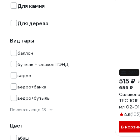
Для камня
Для дерева
Вид тары
баллон
бутыль + флакон ПЭНД
-25%
ведро
515 ₽
ведро+банка
689 ₽
Силиконо
ведро+бутыль
TEC 101Е
мл 02-01
Показать еще 13
4.6
(105
Цвет
В корзи
абаш