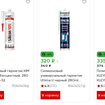
-6%
-
320 ₽
335
340 ₽
374 
вый герметик KIM
Силиконовый
Поли
 бесцветный, 280
универсальный герметик
KLEY
-32
Ultima U черный 280ml
KLEY
H2630
702
)
4.3
(212)
5
(
15941408
16404327
ну
В корзину
В к