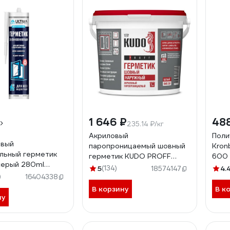
1 646 ₽
48
235.14 ₽/кг
Акриловый
Поли
овый
паропроницаемый шовный
Kron
льный герметик
герметик KUDO PROFF
600 
 серый 280ml
наружный, белый, 7 кг SMS-
5
(134)
4.
18574147
)
351
16404338
В корзину
В к
ну