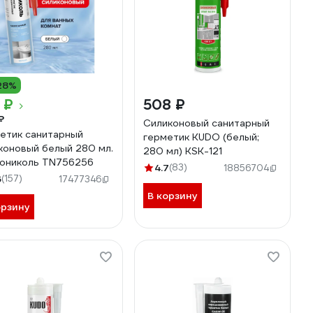
28%
 ₽
508 ₽
₽
Силиконовый санитарный
етик санитарный
герметик KUDO (белый;
коновый белый 280 мл.
280 мл) KSK-121
ониколь TN756256
4.7
(83)
18856704
6
(157)
17477346
В корзину
орзину