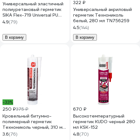
322 ₽
Универсальный эластичный
полиуретановый герметик
Универсальный акриловый
SIKA Flex-719 Universal PU
герметик Технониколь
серый 600мл. 732365
белый, 280 мл TN756259
4.9
(79)
4.5
(144)
В корзину
В корзину
-33%
250 ₽
375 ₽
670 ₽
Кровельный битумно-
Высокотемпературный
полимерный герметик
герметик KUDO черный 280
Технониколь черный, 310 мл
мл KSK-152
TN744485
3.6
(76)
4.8
(70)