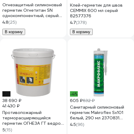
Огнезащитный силиконовый
Клей-герметик для швов
герметик Огнетитан SN
CEMMIX 600 мл серый
однокомпонентный, серый
82577376
310 мл ТУ 2513-004-
4.8
(25)
4.7
(378)
03495485-2016
БП-00000536
В корзину
В корзину
-7%
-4%
38 690 ₽
605 ₽
632 ₽
41 430 ₽
Санитарный силиконовый
Противопожарный
герметик Makroflex Sx101
терморасширяющийся
белый, 290 мл 2370831
герметик ОГНЕЗА ГТ ведро
Б0036205 2670568
4.5
(96)
20 кг, цвет серый 105040
5
(15)