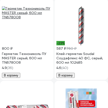
-23%
800 ₽
587 ₽
760 ₽
Герметик Технониколь ПУ
Клей-герметик Soudal
MASTER серый, 600 мл
Соудафлекс 40 ФС, серый,
TN678008
600 мл 102485
4.9
(36)
4.6
(40)
В корзину
В корзину