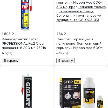
1 598 ₽
764 ₽
Клей-герметик Tytan
Саморасширяющийся
PROFESSIONAL Fix2 Clear
полимерно-бентонитовый
прозрачный 290 мл 73914
герметик Nippon Ace 600+
211359
310 мл, предназначен только
4.5
(13)
4.5
(76)
для инъекций в толщу
бетона или грунт снаружи
В корзину
В корзину
фундамента GS-003-313