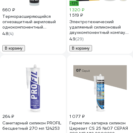
-13%
660 ₽
1 320 ₽
1 519 ₽
Терморасширяющийся
огнезащитный акриловый
Электротехнический
однокомпонентный
удаляемый силиконовый
герметик Gigant картридж
двухкомпонентный компаунд
4.8
(4)
400 гр GFS-01
НПК СТЭП STEP-M3 0,5 кг
4.9
(29)
00-00001177
В корзину
В корзину
264 ₽
1 077 ₽
Санитарный силикон PROFIL
Герметик-затирка силикон
бесцветный 270 мл 124253
Церезит CS 25 №07 СЕРАЯ