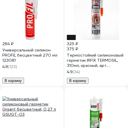
-13%
264 ₽
325 ₽
375 ₽
Универсальный силикон
PROFIL бесцветный 270 мл
Термостойкий силиконовый
123081
герметик IRFIX TERMOSIL,
310мл, красный, арт.
4.8
(123)
производителя: 20019
4.9
(34)
В корзину
В корзину