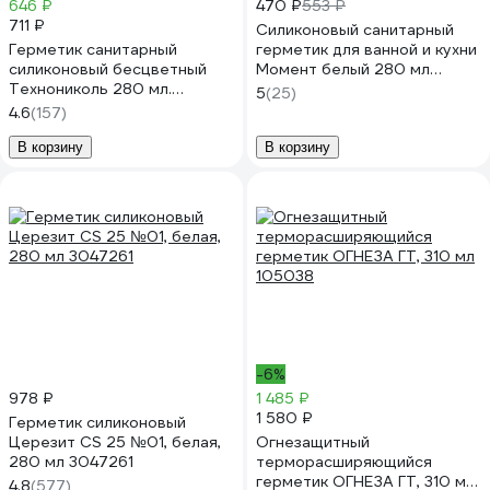
646 ₽
470 ₽
553 ₽
711 ₽
Силиконовый санитарный
Герметик санитарный
герметик для ванной и кухни
силиконовый бесцветный
Момент белый 280 мл
Технониколь 280 мл.
Б0018852
5
(25)
TN756257
4.6
(157)
В корзину
В корзину
-6%
978 ₽
1 485 ₽
1 580 ₽
Герметик силиконовый
Церезит CS 25 №01, белая,
Огнезащитный
280 мл 3047261
терморасширяющийся
герметик ОГНЕЗА ГТ, 310 мл
4.8
(577)