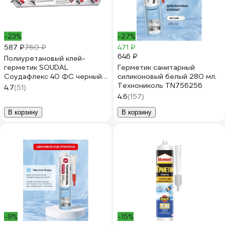
-23%
-27%
587 ₽
760 ₽
471 ₽
646 ₽
Полиуретановый клей-
герметик SOUDAL
Герметик санитарный
Соудафлекс 40 ФС черный
силиконовый белый 280 мл.
600 мл 146688
Технониколь TN756256
4.7
(51)
4.6
(157)
В корзину
В корзину
-9%
-15%