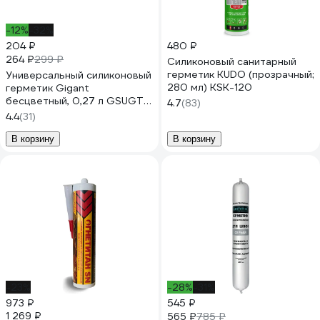
-12%
-32%
204 ₽
480 ₽
264 ₽
299 ₽
Силиконовый санитарный
герметик KUDO (прозрачный;
Универсальный силиконовый
280 мл) KSK-120
герметик Gigant
бесцветный, 0,27 л GSUGT-
4.7
(83)
03
4.4
(31)
В корзину
В корзину
-23%
-28%
-31%
973 ₽
545 ₽
1 269 ₽
565 ₽
785 ₽