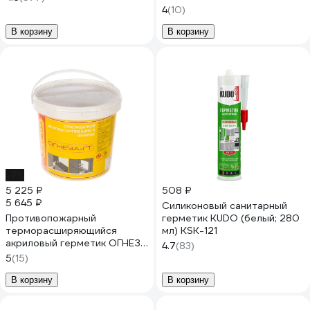
105038
4
(10)
В корзину
В корзину
-7%
5 225 ₽
508 ₽
5 645 ₽
Силиконовый санитарный
Противопожарный
герметик KUDO (белый; 280
терморасширяющийся
мл) KSK-121
акриловый герметик ОГНЕЗА
4.7
(83)
ГТ, 3 кг 105039
5
(15)
В корзину
В корзину