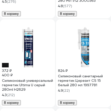
280 МЛ 1/12 3000363
4.5
(276)
4.8
(577)
В корзину
В корзину
-7%
372 ₽
824 ₽
400 ₽
Силиконовый санитарный
Силиконовый универсальный
герметик Церезит CS 15
герметик Ultima U серый
белый 280 мл 1997781
280ml H2629
4.9
(22)
4.3
(212)
В корзину
В корзину