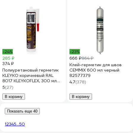
-24%
-23%
285 ₽
666 ₽
864 ₽
374 ₽
Клей-герметик для швов
Полиуретановый герметик
CEMMIX 600 мл черный
KLEYKO коричневый RAL
82577379
8017 KLEYKOFLEX, 300 мл
4.7
(378)
KFX-BR-300
5
(27)
В корзину
В корзину
Показать еще 40
1
2
3
4
5
...
50