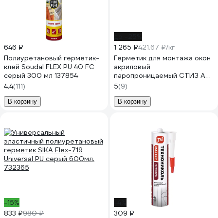
до -25%
646 ₽
1 265 ₽
421.67 ₽/кг
Полиуретановый герметик-
Герметик для монтажа окон
клей Soudal FLEX PU 40 FC
акриловый
серый 300 мл 137854
паропроницаемый СТИЗ А
ведро 3 кг RM000003631
4.4
(111)
5
(9)
В корзину
В корзину
-15%
-4%
833 ₽
980 ₽
309 ₽