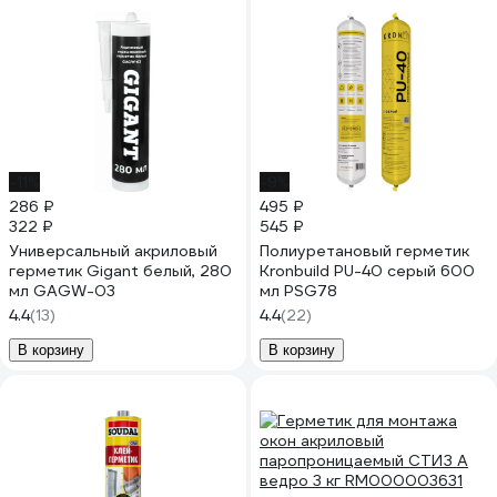
-11%
-9%
286 ₽
495 ₽
322 ₽
545 ₽
Универсальный акриловый
Полиуретановый герметик
герметик Gigant белый, 280
Kronbuild PU-40 серый 600
мл GAGW-03
мл PSG78
4.4
(13)
4.4
(22)
В корзину
В корзину