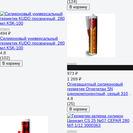
(124)
В корзину
494 ₽
Силиконовый универсальный
герметик KUDO прозрачный, 280
мл KSK-100
4.8
(102)
В корзину
-23%
973 ₽
1 269 ₽
Огнезащитный силиконовый
герметик Огнетитан SN
однокомпонентный, серый 310
мл ТУ 2513-004-03495485-2016
4.8
БП-00000536
(25)
В корзину