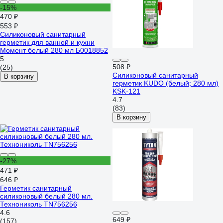
-15%
470 ₽
553 ₽
Силиконовый санитарный
герметик для ванной и кухни
Момент белый 280 мл Б0018852
5
508 ₽
(25)
Силиконовый санитарный
В корзину
герметик KUDO (белый; 280 мл)
KSK-121
4.7
(83)
В корзину
-27%
471 ₽
646 ₽
Герметик санитарный
силиконовый белый 280 мл.
Технониколь TN756256
4.6
649 ₽
(157)