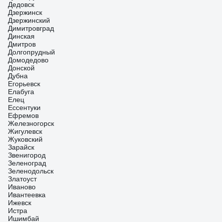
Дедовск
Дзержинск
Дзержинский
Димитровград
Динская
Дмитров
Долгопрудный
Домодедово
Донской
Дубна
Егорьевск
Елабуга
Елец
Ессентуки
Ефремов
Железногорск
Жигулевск
Жуковский
Зарайск
Звенигород
Зеленоград
Зеленодольск
Златоуст
Иваново
Ивантеевка
Ижевск
Истра
Ишимбай