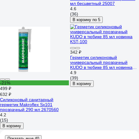
мл бесцветный 25007
4.6
(36)
В корзину по 5
342 ₽
Герметик силиконовый
универсальный прозрачный
KUDO в тюбике 85 мл новинка
KST-100
4.9
(39)
-21%
В корзину
499 ₽
632 ₽
Силиконовый санитарный
герметик Makroflex Sх101
прозрачный 290 мл 2670560
4.2
(15)
В корзину
Показать еще 40