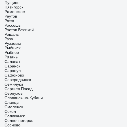
Пущино
Пятигорск
Раменское
Реутов
Ржев
Россошь
Ростов Великий
Рошаль
Руза
Рузаевка
Рыбинск
Рыбное
Рязань
Салават
Саранск
Сарапул
Сафоново
Северодвинск
Семилуки
Сергиев Посад
Серпухов
Славянск-на-Кубани
Сланцы
Смоленск
Сокол
Соликамск
Солнечногорск
Сосново