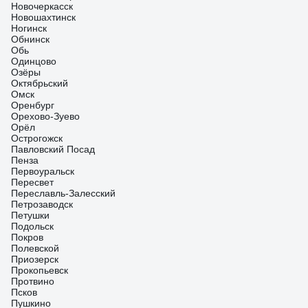
Новочеркасск
Новошахтинск
Ногинск
Обнинск
Обь
Одинцово
Озёры
Октябрьский
Омск
Оренбург
Орехово-Зуево
Орёл
Острогожск
Павловский Посад
Пенза
Первоуральск
Пересвет
Переславль-Залесский
Петрозаводск
Петушки
Подольск
Покров
Полевской
Приозерск
Прокопьевск
Протвино
Псков
Пушкино