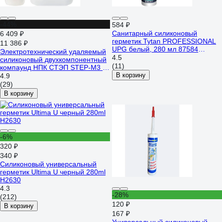
-44%
584 ₽
Санитарный силиконовый
6 409 ₽
герметик Tytan PROFESSIONAL
11 386 ₽
UPG белый, 280 мл 87584
Электротехнический удаляемый
229540
4.5
силиконовый двухкомпонентный
(11)
компаунд НПК СТЭП STEP-M3 5
кг 00-00001329
В корзину
4.9
(29)
В корзину
-6%
320 ₽
340 ₽
Силиконовый универсальный
герметик Ultima U черный 280ml
H2630
4.3
-28%
(212)
120 ₽
В корзину
167 ₽