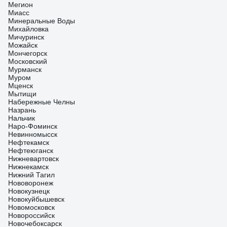
Мегион
Миасс
Минеральные Воды
Михайловка
Мичуринск
Можайск
Мончегорск
Московский
Мурманск
Муром
Мценск
Мытищи
Набережные Челны
Назрань
Нальчик
Наро-Фоминск
Невинномысск
Нефтекамск
Нефтеюганск
Нижневартовск
Нижнекамск
Нижний Тагил
Нововоронеж
Новокузнецк
Новокуйбышевск
Новомосковск
Новороссийск
Новочебоксарск