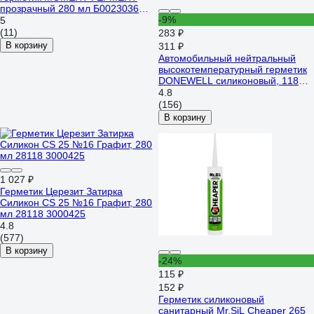
прозрачный 280 мл Б0023036
1998757
-9%
5
(11)
283 ₽
В корзину
311 ₽
Автомобильный нейтральный
высокотемпературный герметик
DONEWELL силиконовый, 118
мл, серый DGT-215
4.8
(156)
В корзину
1 027 ₽
Герметик Церезит Затирка
Силикон CS 25 №16 Графит, 280
мл 28118 3000425
4.8
(577)
В корзину
-24%
115 ₽
152 ₽
Герметик силиконовый
санитарный Mr.SiL Cheaper 265