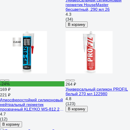
Универсальный силиконовый
герметик HouseMaster
бесцветный, 290 мл 26
4.3
(34)
В корзину
-24%
264 ₽
Универсальный силикон PROFIL
169 ₽
белый 270 мл 122980
221 ₽
4.8
Атмосферостойкий силиконовый
(123)
нейтральный герметик
прозрачный KLEYKO WS-812 280
В корзину
мл WS-812-C
4.7
(12)
В корзину