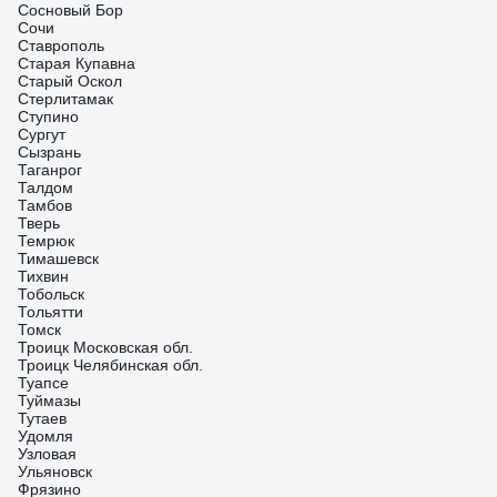
Сосновый Бор
Сочи
Ставрополь
Старая Купавна
Старый Оскол
Стерлитамак
Ступино
Сургут
Сызрань
Таганрог
Талдом
Тамбов
Тверь
Темрюк
Тимашевск
Тихвин
Тобольск
Тольятти
Томск
Троицк Московская обл.
Троицк Челябинская обл.
Туапсе
Туймазы
Тутаев
Удомля
Узловая
Ульяновск
Фрязино