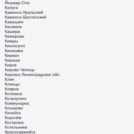
Йошкар-Ола
Калуга
Каменск-Уральский
Каменск-Шахтинский
Камышин
Касимов
Кашира
Кемерово
Кимры
Кингисепп
Кинешма
Киржач
Кириши
Киров
Кирово-Чепецк
Кировск Ленинградская обл.
Клин
Клинцы
Ковров
Коломна
Кольчугино
Коммунарка
Конаково
Копейск
Королёв
Кострома
Котельники
Красноармейск