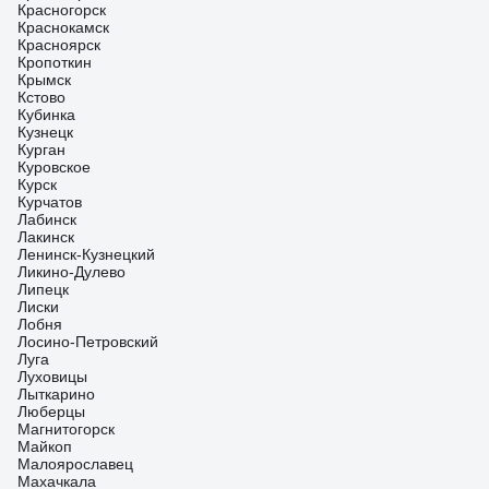
Красногорск
Краснокамск
Красноярск
Кропоткин
Крымск
Кстово
Кубинка
Кузнецк
Курган
Куровское
Курск
Курчатов
Лабинск
Лакинск
Ленинск-Кузнецкий
Ликино-Дулево
Липецк
Лиски
Лобня
Лосино-Петровский
Луга
Луховицы
Лыткарино
Люберцы
Магнитогорск
Майкоп
Малоярославец
Махачкала