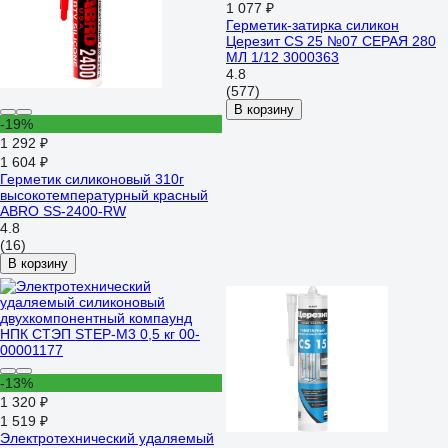
1 077 ₽
Герметик-затирка силикон
Церезит CS 25 №07 СЕРАЯ 280
МЛ 1/12 3000363
4.8
(577)
В корзину
-19%
1 292 ₽
1 604 ₽
Герметик силиконовый 310г
высокотемпературный красный
ABRO SS-2400-RW
4.8
(16)
В корзину
-13%
1 320 ₽
1 519 ₽
Электротехнический удаляемый