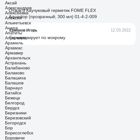
Аксай
резьбах (на случай отсутствия специальной
Александров
фиксирующей краски) - на моем эксперименте вообще
Отзыв о Каучуковый герметик FOME FLEX
Алексеевка
идеально. Возможность использования для заполнения
Aquastop (прозрачный; 300 мл) 01-4-2-009
Алексин
полостей при сборке на прижимных прокладках требует
Альметьевск
дополнительного исследования, хотя в данном деле
Анапа
лучше хоть с каким-то наполнителем, чем с воздухом.
12.03.2022
Ермаков Игорь
Апатиты
Герметизирует по мокрому
Апрелевка
Арамиль
Арзамас
Армавир
Архангельск
Астрахань
Балабаново
Балаково
Балашиха
Балашов
Барнаул
Батайск
Бежецк
Белгород
Бердск
Березники
Березовский
Богородск
Бор
Борисоглебск
Боровичи