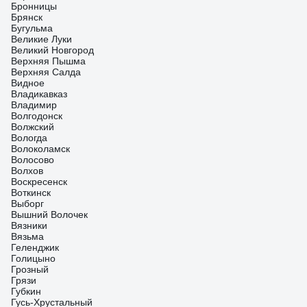
Бронницы
Брянск
Бугульма
Великие Луки
Великий Новгород
Верхняя Пышма
Верхняя Салда
Видное
Владикавказ
Владимир
Волгодонск
Волжский
Вологда
Волоколамск
Волосово
Волхов
Воскресенск
Воткинск
Выборг
Вышний Волочек
Вязники
Вязьма
Геленджик
Голицыно
Грозный
Грязи
Губкин
Гусь-Хрустальный