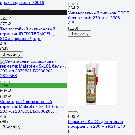
264 ₽
-13%
Универсальный силикон PROFIL
бесцветный 270 мл 123081
325 ₽
4.8
375 ₽
(123)
Термостойкий силиконовый
герметик IRFIX TERMOSIL,
В корзину
310мл, красный, арт.
производителя: 20019
4.9
(34)
В корзину
-4%
605 ₽
632 ₽
Санитарный силиконовый
герметик Makroflex Sx101 белый,
290 мл 2370831 Б0036205
2670568
4.5
609 ₽
(96)
Герметик KUDO для кровли
прозрачный 280 мл KSK-140
В корзину
5