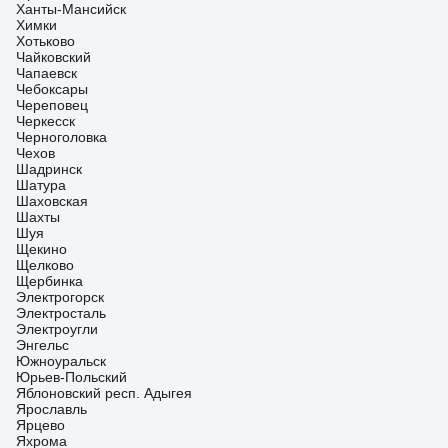
Ханты-Мансийск
Химки
Хотьково
Чайковский
Чапаевск
Чебоксары
Череповец
Черкесск
Черноголовка
Чехов
Шадринск
Шатура
Шаховская
Шахты
Шуя
Щекино
Щелково
Щербинка
Электрогорск
Электросталь
Электроугли
Энгельс
Южноуральск
Юрьев-Польский
Яблоновский респ. Адыгея
Ярославль
Ярцево
Яхрома