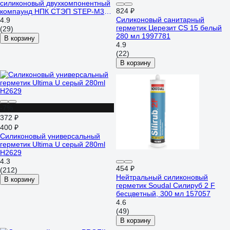
силиконовый двухкомпонентный
824 ₽
компаунд НПК СТЭП STEP-M3
0,5 кг 00-00001177
Силиконовый санитарный
4.9
герметик Церезит CS 15 белый
(29)
280 мл 1997781
В корзину
4.9
(22)
В корзину
-7%
372 ₽
400 ₽
Силиконовый универсальный
герметик Ultima U серый 280ml
H2629
4.3
454 ₽
(212)
Нейтральный силиконовый
В корзину
герметик Soudal Силируб 2 F
бесцветный, 300 мл 157057
4.6
(49)
В корзину