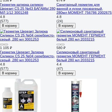
1 036 ₽
674 ₽
Герметик-затирка силикон
Санитарный герметик для
Церезит CS 25 №43 БАГАМЫ 280
ванной и кухни прозрачный,
МЛ 1/12 3001248
280мл МОМЕНТ 756786 2002675
4.8
4.8
(577)
(24)
В корзину
В корзину
1 105 ₽
580 ₽
Герметик Церезит Затирка
Силиконовый санитарный
Силикон CS 25 №04 серебристо-
герметик МОМЕНТ ГЕРМЕНТ
серый, 280 мл 3001253
белый 280 мл 2033215
4.8
4.4
(577)
(47)
В корзину
В корзину