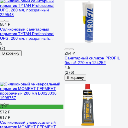
584 ₽
Силиконовый санитарный
герметик TYTAN Professional
UPG, 280 мл, прозрачный
229543
5
(2)
264 ₽
В корзину
Санитарный силикон PROFIL
белый 270 мл 124252
4.5
(276)
В корзину
-7%
572 ₽
617 ₽
Силиконовый универсальный
герметик МОМЕНТ ГЕРМЕНТ