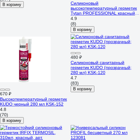
Силиконовый
В корзину
высокотемпературный герметик
Tytan PROFESSIONAL красный,
280 мл 59598 208113
4.9
(8)
В корзину
480 ₽
Силиконовый санитарный
герметик KUDO (прозрачный;
280 мл) KSK-120
4.7
(83)
В корзину
670 ₽
Высокотемпературный герметик
KUDO черный 280 мл KSK-152
4.8
(70)
В корзину