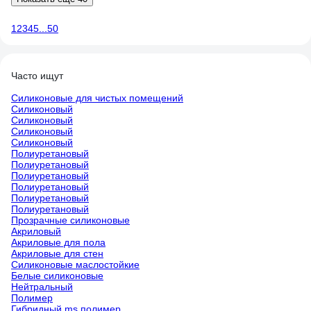
1
2
3
4
5
...
50
Часто ищут
Силиконовые для чистых помещений
Силиконовый
Силиконовый
Силиконовый
Силиконовый
Полиуретановый
Полиуретановый
Полиуретановый
Полиуретановый
Полиуретановый
Полиуретановый
Прозрачные силиконовые
Акриловый
Акриловые для пола
Акриловые для стен
Силиконовые маслостойкие
Белые силиконовые
Нейтральный
Полимер
Гибридный ms полимер