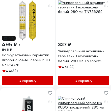
-9%
495 ₽
327 ₽
545 ₽
Универсальный акриловый
Полиуретановый герметик
герметик Технониколь
Kronbuild PU-40 серый 600
белый, 280 мл TN756259
мл PSG78
4.5
(144)
4.4
(22)
В корзину
В корзину