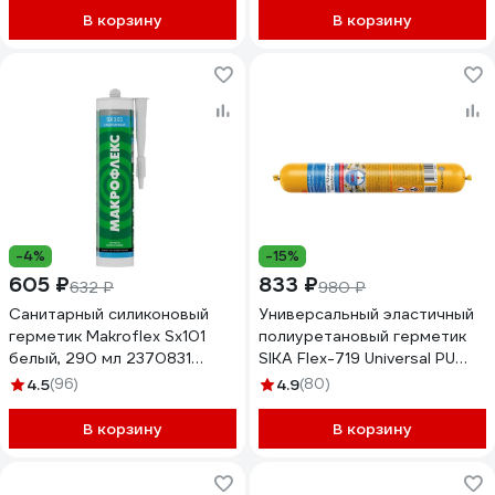
В корзину
В корзину
-4%
-15%
605 ₽
833 ₽
632 ₽
980 ₽
Санитарный силиконовый
Универсальный эластичный
герметик Makroflex Sx101
полиуретановый герметик
белый, 290 мл 2370831
SIKA Flex-719 Universal PU
Б0036205 2670568
серый 600мл. 732365
4.5
(96)
4.9
(80)
В корзину
В корзину