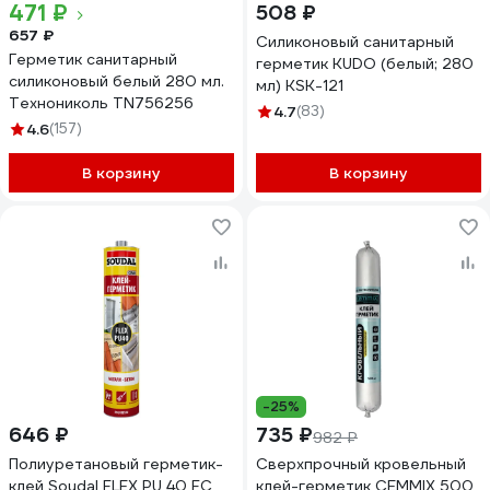
471 ₽
508 ₽
657 ₽
Силиконовый санитарный
Герметик санитарный
герметик KUDO (белый; 280
силиконовый белый 280 мл.
мл) KSK-121
Технониколь TN756256
4.7
(83)
4.6
(157)
В корзину
В корзину
-25%
646 ₽
735 ₽
982 ₽
Полиуретановый герметик-
Сверхпрочный кровельный
клей Soudal FLEX PU 40 FC
клей-герметик CEMMIX 500