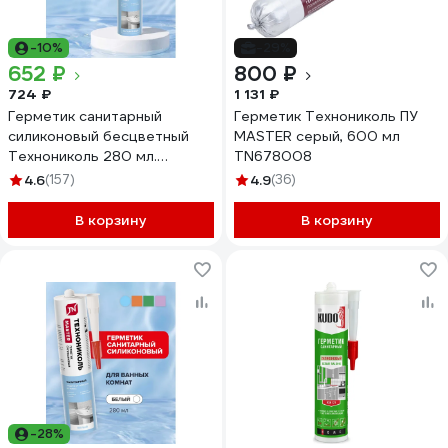
-10%
-29%
652 ₽
800 ₽
724 ₽
1 131 ₽
Герметик санитарный
Герметик Технониколь ПУ
силиконовый бесцветный
MASTER серый, 600 мл
Технониколь 280 мл.
TN678008
TN756257
4.6
(157)
4.9
(36)
В корзину
В корзину
-28%