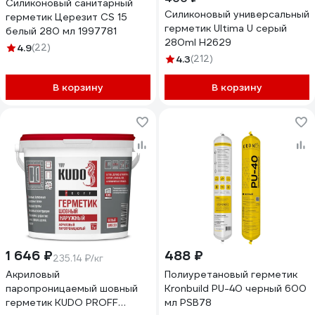
Силиконовый санитарный
Силиконовый универсальный
герметик Церезит CS 15
герметик Ultima U серый
белый 280 мл 1997781
280ml H2629
4.9
(22)
4.3
(212)
В корзину
В корзину
1 646 ₽
488 ₽
235.14 ₽/кг
Акриловый
Полиуретановый герметик
паропроницаемый шовный
Kronbuild PU-40 черный 600
герметик KUDO PROFF
мл PSB78