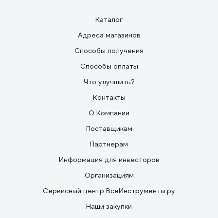
исследования, хотя в данном деле лучше хоть с
каким-то наполнителем, чем с воздухом.
Каталог
Адреса магазинов
Способы получения
Способы оплаты
Что улучшить?
Контакты
О Компании
Поставщикам
Партнерам
Информация для инвесторов
Организациям
Сервисный центр ВсеИнструменты.ру
Наши закупки