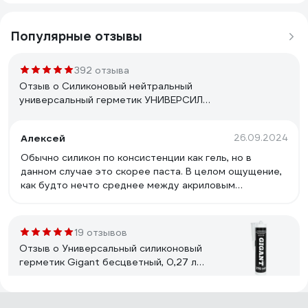
Популярные отзывы
392 отзыва
Отзыв о Силиконовый нейтральный
универсальный герметик УНИВЕРСИЛ
(белый; 60 г) 11214-060
Алексей
26.09.2024
Обычно силикон по консистенции как гель, но в
данном случае это скорее паста. В целом ощущение,
как будто нечто среднее между акриловым
герметиком и классическим силиконом. Адгезия к
пластикам можно сказать никакая, к стеклу - хорошая
(чуть хуже классического силикона), к фанере -
19 отзывов
хорошо, к канцелярскому лезвию прилип вообще
Отзыв о Универсальный силиконовый
отлично. Коррозию на лезвии не вызвал (т.е.
герметик Gigant бесцветный, 0,27 л
действительно нейтральный), однако для
GSUGT-03
использования на схемах надо ставить отдельный
тест на медь, цинк и аллюминий. Тонкий тест на
Максим
15.12.2024