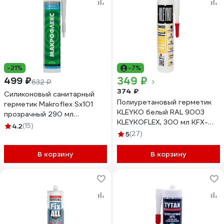
-21%
-7%
349 ₽
499 ₽
632 ₽
374 ₽
Силиконовый санитарный
Полиуретановый герметик
герметик Makroflex Sх101
KLEYKO белый RAL 9003
прозрачный 290 мл
KLEYKOFLEX, 300 мл KFX-W-
2670560
4.2
(15)
300
5
(27)
В корзину
В корзину