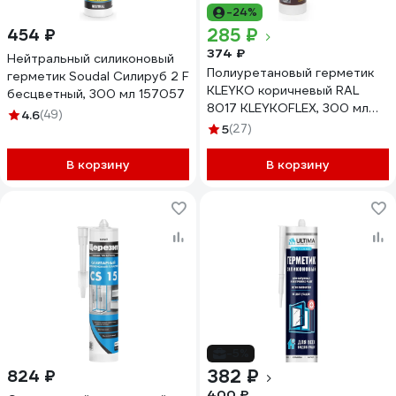
-24%
285 ₽
454 ₽
374 ₽
Нейтральный силиконовый
Полиуретановый герметик
герметик Soudal Силируб 2 F
KLEYKO коричневый RAL
бесцветный, 300 мл 157057
8017 KLEYKOFLEX, 300 мл
4.6
(49)
KFX-BR-300
5
(27)
В корзину
В корзину
-5%
382 ₽
824 ₽
400 ₽