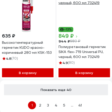
-13%
849 ₽
635 ₽
944 ₽
980 ₽
Высокотемпературный
Полиуретановый герметик
герметик KUDO красно-
SIKA flex-719 Universal PU,
коричневый 280 мл KSK-153
черный, 600 мл 732419
4.8
(70)
4.9
(80)
В корзину
В корзину
Показать еще 40
1
2
3
4
5
...
41