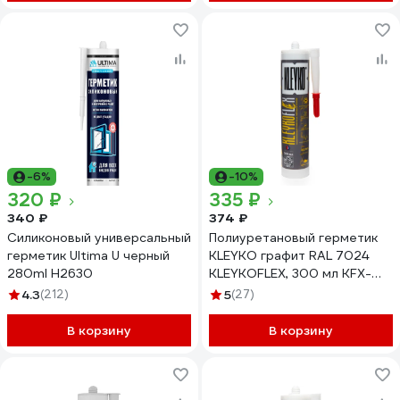
-6%
-10%
320 ₽
335 ₽
340 ₽
374 ₽
Силиконовый универсальный
Полиуретановый герметик
герметик Ultima U черный
KLEYKO графит RAL 7024
280ml H2630
KLEYKOFLEX, 300 мл KFX-
7024-300
4.3
(212)
5
(27)
В корзину
В корзину