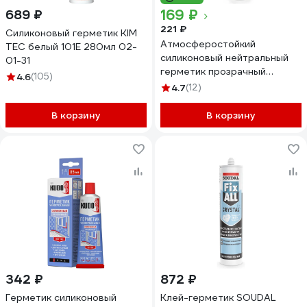
169 ₽
689 ₽
221 ₽
Силиконовый герметик KIM
Атмосферостойкий
TEC белый 101Е 280мл 02-
силиконовый нейтральный
01-31
герметик прозрачный
4.6
(105)
KLEYKO WS-812 280 мл WS-
4.7
(12)
812-C
В корзину
В корзину
342 ₽
872 ₽
Герметик силиконовый
Клей-герметик SOUDAL