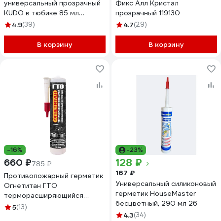
универсальный прозрачный
Фикс Алл Кристал
KUDO в тюбике 85 мл
прозрачный 119130
новинка KST-100
4.9
(39)
4.7
(29)
В корзину
В корзину
-16%
-23%
128 ₽
660 ₽
785 ₽
167 ₽
Противопожарный герметик
Универсальный силиконовый
Огнетитан ГТО
герметик HouseMaster
терморасширяющийся
бесцветный, 290 мл 26
огнезащитный акриловый
5
(13)
однокомпонентный.
4.3
(34)