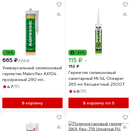
-14%
-24%
115 ₽
665 ₽
773 ₽
152 ₽
Универсальный силиконовый
Герметик силиконовый
герметик Makroflex АX104
санитарный Mr.SiL Cheaper
прозрачный 290 мл
265 мл бесцветный 25007
Б0022954 2670539
4.7
(15)
4.6
(36)
В корзину
В корзину по 5