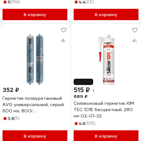
наружный, белый, 7 кг SMS-
5
(134)
4.4
(22)
351
В корзину
В корзину
-25%
515 ₽
352 ₽
689 ₽
Герметик полиуретановый
Силиконовый герметик KIM
AVG универсальный, серый
TEC 101Е бесцветный, 280
600 мл, 800г
мл 02-01-32
полиуретановый серый
3.8
(5)
4.6
(105)
В корзину
В корзину