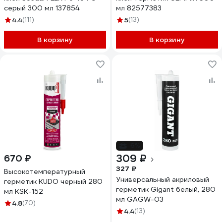
серый 300 мл 137854
мл 82577383
4.4
(111)
5
(13)
В корзину
В корзину
-6%
309 ₽
670 ₽
327 ₽
Высокотемпературный
Универсальный акриловый
герметик KUDO черный 280
герметик Gigant белый, 280
мл KSK-152
мл GAGW-03
4.8
(70)
4.4
(13)