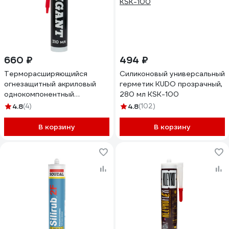
660 ₽
494 ₽
Терморасширяющийся
Силиконовый универсальный
огнезащитный акриловый
герметик KUDO прозрачный,
однокомпонентный
280 мл KSK-100
герметик Gigant картридж
4.8
(4)
4.8
(102)
400 гр GFS-01
В корзину
В корзину