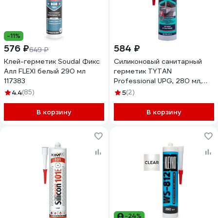
-11%
576 ₽
584 ₽
649 ₽
Клей-герметик Soudal Фикс
Силиконовый санитарный
Алл FLEXI белый 290 мл
герметик TYTAN
117383
Professional UPG, 280 мл,
прозрачный 229543
4.4
(85)
5
(2)
В корзину
В корзину
-24%