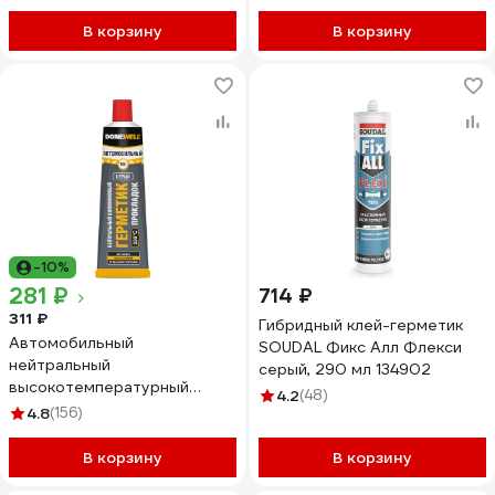
Картридж 400 гр.
БП-00001930
В корзину
В корзину
-10%
281 ₽
714 ₽
311 ₽
Гибридный клей-герметик
Автомобильный
SOUDAL Фикс Алл Флекси
нейтральный
серый, 290 мл 134902
высокотемпературный
4.2
(48)
герметик DONEWELL
4.8
(156)
силиконовый, 118 мл, серый
DGT-215
В корзину
В корзину