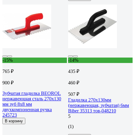
-15%
-14%
765 ₽
435 ₽
900 ₽
460 ₽
Зубчатая гладилка BEOROL
507 ₽
нержавеющая сталь 270x130
Гладилка 270х130мм
мм зуб 8x8 мм
(нержавеющая, зубчатая) 6мм
двухкомпоненная ручка
Biber 35313 тов-048210
245723
5
В корзину
(1)