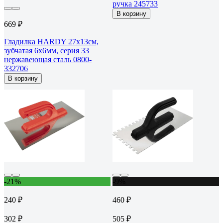
ручка 245733
В корзину
669 ₽
Гладилка HARDY 27x13см,
зубчатая 6х6мм, серия 33
нержавеющая сталь 0800-
332706
В корзину
-21%
-9%
240 ₽
460 ₽
302 ₽
505 ₽