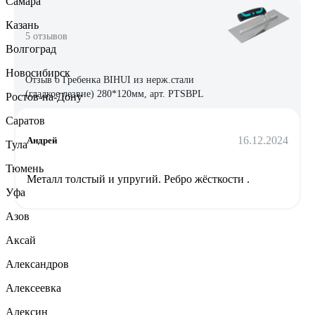
Самара
Казань
5 отзывов
Волгоград
Новосибирск
Отзыв о Гребенка BIHUI из нерж.стали
(гладкое лезвие) 280*120мм, арт. PTSBPL
Ростов-на-Дону
Саратов
16.12.2024
Андрей
Тула
Тюмень
Металл толстый и упругий. Ребро жёсткости .
Уфа
Азов
Аксай
Александров
Алексеевка
Алексин