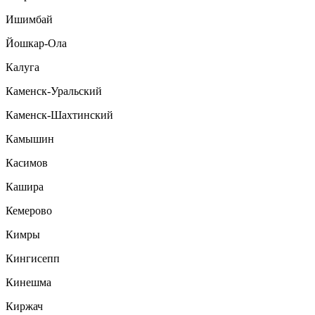
Ишимбай
Йошкар-Ола
Калуга
Каменск-Уральский
Каменск-Шахтинский
Камышин
Касимов
Кашира
Кемерово
Кимры
Кингисепп
Кинешма
Киржач