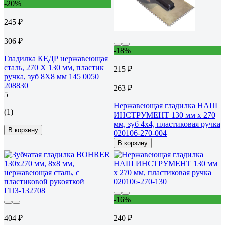
-20%
245 ₽
306 ₽
-18%
Гладилка КЕДР нержавеющая
сталь, 270 Х 130 мм, пластик
215 ₽
ручка, зуб 8Х8 мм 145 0050
208830
263 ₽
5
Нержавеющая гладилка НАШ
(1)
ИНСТРУМЕНТ 130 мм х 270
мм, зуб 4х4, пластиковая ручка
В корзину
020106-270-004
В корзину
-16%
404 ₽
240 ₽