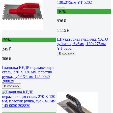
-16%
936 ₽
1 115 ₽
Штукатурная гладилка YATO
-20%
зубчатая, 6x6мм, 130x275мм
YT-5202
245 ₽
В корзину
306 ₽
Гладилка КЕДР нержавеющая
сталь, 270 Х 130 мм, пластик
ручка, зуб 6Х6 мм 145 0040
208829
В корзину