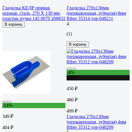
Гладилка КЕДР прямая,
Гладилка 270х130мм
нержав. сталь, 270 Х 130 мм,
(нержавеющая, зубчатая) 8мм
пластик ручка 145 0070 208832
Biber 35314 тов-048211
4
В корзину
(1)
В корзину
-4%
-10%
450 ₽
480 ₽
-14%
499 ₽
349 ₽
Гладилка 270х130мм
(нержавеющая, зубчатая) 4мм
Biber 35312 тов-048209
404 ₽