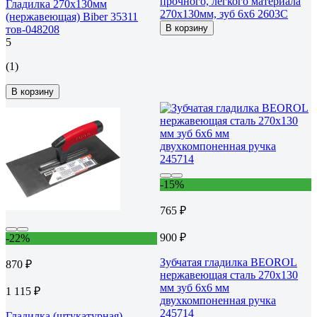
прочного, легкого материала
Гладилка 270х130мм
270х130мм, зуб 6х6 2603С
(нержавеющая) Biber 35311
В корзину
тов-048208
5
(1)
В корзину
-15%
765 ₽
900 ₽
-22%
Зубчатая гладилка BEOROL
870 ₽
нержавеющая сталь 270x130
мм зуб 6x6 мм
1 115 ₽
двухкомпоненная ручка
245714
Гладилка (штукатурная)