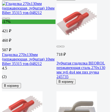
-17%
421 ₽
460 ₽
507 ₽
718 ₽
Гладилка 270х130мм
(нержавеющая, зубчатая) 10мм
Зубчатая гладилка BEOROL
Biber 35315 тов-048212
нержавеющая сталь 270x130
4.5
мм зуб 4x4 мм пвх ручка
(2)
245735
В корзину
В корзину