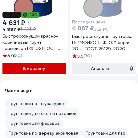
-16%
-14%
4 631 ₽
Последняя цена
4 887 ₽
4 887 ₽
5 495 ₽
362 ₽/л
Быстросохнущий красно-
Быстросохнущая грунтовка
коричневый грунт
ГЕРМОИЗОЛ ГФ-021 серая
Гермоизол ГФ-021 ГОСТ
20 кг ГОСТ 25129-2020
25129-2020 БП-00001191
БП-00001192
3.9
(30)
3.9
(30)
В корзину
Аналоги
Часто ищут
Грунтовки по штукатурке
Грунтовки для стен и потолков
Грунтовки для фасадов
Грунтовка по дереву акриловая
Грунтовки для пвх