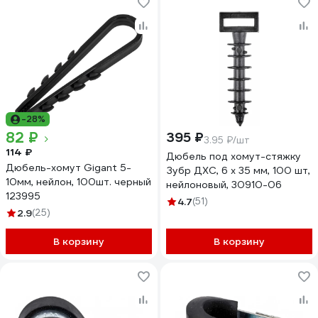
-28%
82 ₽
395 ₽
3.95 ₽/шт
114 ₽
Дюбель под хомут-стяжку
Дюбель-хомут Gigant 5-
Зубр ДХС, 6 x 35 мм, 100 шт,
10мм, нейлон, 100шт. черный
нейлоновый, 30910-06
123995
4.7
(51)
2.9
(25)
В корзину
В корзину