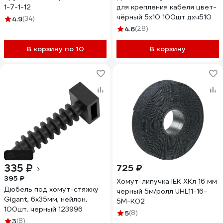
1-7-1-12
для крепления кабеля цвет-
чёрный 5х10 100шт дхч510
4.9
(34)
4.6
(28)
В корзину по 10
В корзину
-15%
335 ₽
725 ₽
395 ₽
Хомут-липучка IEK ХКл 16 мм
Дюбель под хомут-стяжку
черный 5м/ролл UHL11-16-
Gigant, 6x35мм, нейлон,
5M-K02
100шт. черный 123996
5
(8)
3
(8)