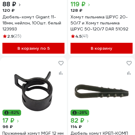
88 ₽
119 ₽
120 ₽
128 ₽
Дюбель-хомут Gigant 11-
Хомут пыльника ШРУС 20-
18мм, нейлон, 100шт. белый
50/7 и Хомут пыльника
123993
ШРУС 50-120/7 DAR 51092
2.9
(25)
4.5
(41)
В корзину по 5
В корзину
-82%
-28%
17 ₽
82 ₽
96 ₽
114 ₽
Пружинный хомут MGF 12 мм
Дюбель хомут КРЕП-КОМП