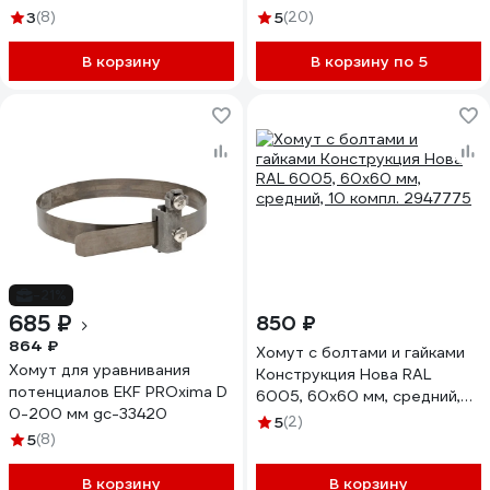
3
(8)
5
(20)
В корзину
В корзину по 5
-21%
685 ₽
850 ₽
864 ₽
Хомут с болтами и гайками
Хомут для уравнивания
Конструкция Нова RAL
потенциалов EKF PROxima D
6005, 60x60 мм, средний,
0-200 мм gc-33420
10 компл. 2947775
5
(2)
5
(8)
В корзину
В корзину