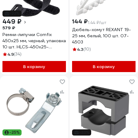
-22%
449 ₽
144 ₽
1.44 ₽/шт
579 ₽
Дюбель-хомут REXANT 19-
Ремни-липучки Comfix
25 мм, белый, 100 шт. 07-
450x25 мм, черный, упаковка
4503
10 шт. HLCS-450х25-
4.3
(10)
RPX0000
4.9
(34)
В корзину
В корзину
-25%
-33%