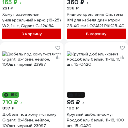
165 ₽
360 ₽
221 ₽
538 ₽
Хомут заземления
Рядное крепление Система
универсальный нерж. (16-25)
КМ для кабеля диаметром
W2, 1 шт, Gigant G-124164
25-40 мм LO24121 RKK25-40
В корзину
В корзину
-15%
-50%
710 ₽
95 ₽
837 ₽
190 ₽
Дюбель под хомут-стяжку
Круглый дюбель-хомут
Gigant, 8x45мм, нейлон,
Росдюбель белый, 11-18, 100
100шт. черный 23997
шт. 15-0420