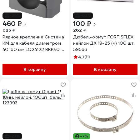
-26%
-62%
460 ₽
100 ₽
625 ₽
262 ₽
Рядное крепление Система
Дюбель-хомут FORTISFLEX
КМ для кабеля диаметром
нейлон ДХ 19-25 (ч) 100 шт.
40-60 мм LO24122 RKK40-
59566
60
4.7
(6)
В корзину
В корзину
-27%
-7%