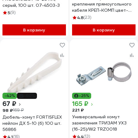
крепления прямоугольного
серый, 100 шт. 07-4503-3
кабеля КРЕП-КОМП цвет-
5
(9)
белый 12х6 100шт дх126
4.8
(23)
В корзину
В корзину
-42%
-60%
-25%
67 ₽
165 ₽
221 ₽
98 ₽
169 ₽
Универсальный хомут
Дюбель-хомут FORTISFLEX
заземления ТРИЗАМ УХЗ
нейлон ДХ 5-10 (б) 100 шт.
(16-25)/W2 TRZ0018
56866
4.4
(13)
4.1
(16)