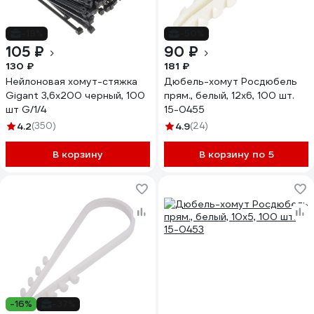
-19%
-50%
105 ₽
90 ₽
130 ₽
181 ₽
Нейлоновая хомут-стяжка
Дюбель-хомут Росдюбель
Gigant 3,6х200 черный, 100
прям., белый, 12x6, 100 шт.
шт G/1/4
15-0455
4.2
(350)
4.9
(24)
В корзину
В корзину по 5
-16%
-37%