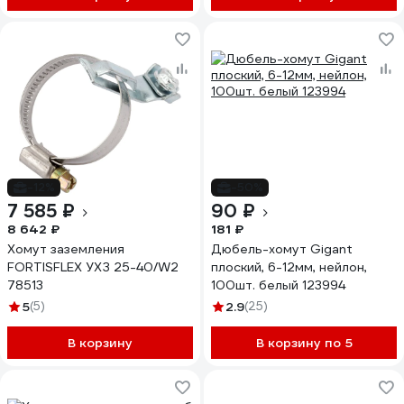
-12%
-50%
7 585 ₽
90 ₽
8 642 ₽
181 ₽
Хомут заземления
Дюбель-хомут Gigant
FORTISFLEX УХЗ 25-40/W2
плоский, 6-12мм, нейлон,
78513
100шт. белый 123994
5
(5)
2.9
(25)
В корзину
В корзину по 5