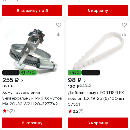
В корзину по 5
В корзину
-21%
-17%
-45%
-59%
255 ₽
98 ₽
321 ₽
130 ₽
238 ₽
Хомут заземления
Дюбель-хомут FORTISFLEX
универсальный Мир Хомутов
нейлон ДХ 19-25 (б) 100 шт.
МХ 20-32 W2 H20-32ZZ42
57551
5
(2)
2.2
(6)
В корзину
В корзину