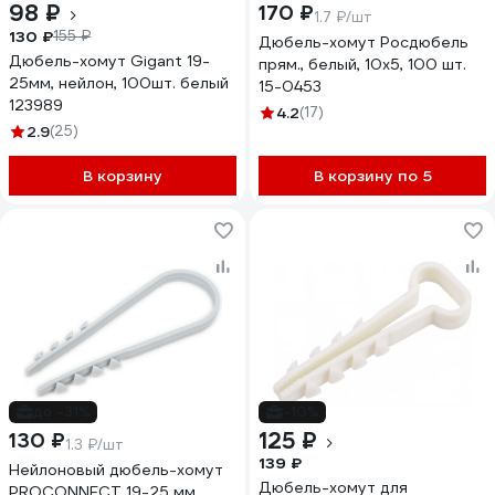
98 ₽
170 ₽
1.7 ₽/шт
130 ₽
155 ₽
Дюбель-хомут Росдюбель
Дюбель-хомут Gigant 19-
прям., белый, 10x5, 100 шт.
25мм, нейлон, 100шт. белый
15-0453
123989
4.2
(17)
2.9
(25)
В корзину
В корзину по 5
до -31%
-10%
125 ₽
130 ₽
1.3 ₽/шт
139 ₽
Нейлоновый дюбель-хомут
Дюбель-хомут для
PROCONNECT 19-25 мм,