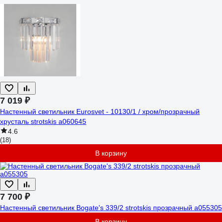
7 019 ₽
Настенный светильник Eurosvet - 10130/1 / хром/прозрачный
хрусталь strotskis a060645
4.6
(18)
В корзину
7 700 ₽
Настенный светильник Bogate's 339/2 strotskis прозрачный a055305
В корзину