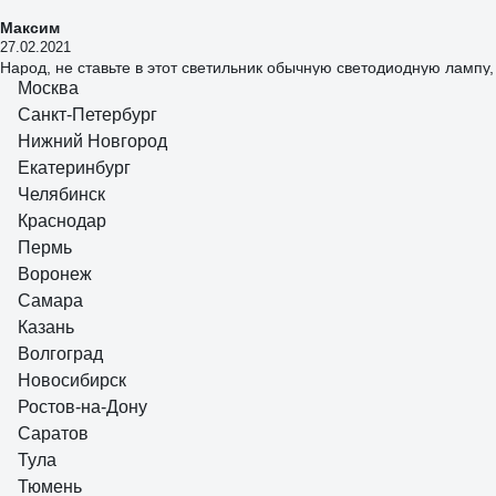
Максим
27.02.2021
Народ, не ставьте в этот светильник обычную светодиодную лампу,
Москва
или, что ещё ещё хуже, спиральную энергосберегающую. Купите
светодиодную филаментую! Ну че за колхоз в отзывах..
Санкт-Петербург
Нижний Новгород
5 отзывов
Отзыв о бра ARTE LAMP MALLORCA A1021AP-1SS
Екатеринбург
Челябинск
Краснодар
Пермь
Воронеж
Ирина
09.12.2020
Самара
Светильник сделан качественно. Ткань гофрированная довольно
Казань
жёсткая, под тканью белый пластиковый каркас. По бокам швы
Волгоград
аккуратно заклеяны. Хорошо рассеивает свет. Рекомендую.
Новосибирск
Заказывали 2 шт,шли с разных складов. Один пришол быстро,
Ростов-на-Дону
второй задерживается
Саратов
Тула
Тюмень