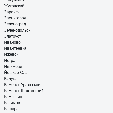
Жуковский
Зарайск
Звенигород
Зеленоград
Зеленодольск
Златоуст
Иваново
Ивантеевка
Ижевск
Истра
Ишимбай
Йошкар-Ола
Калуга
Каменск-Уральский
Каменск-Шахтинский
Камышин
Касимов
Кашира