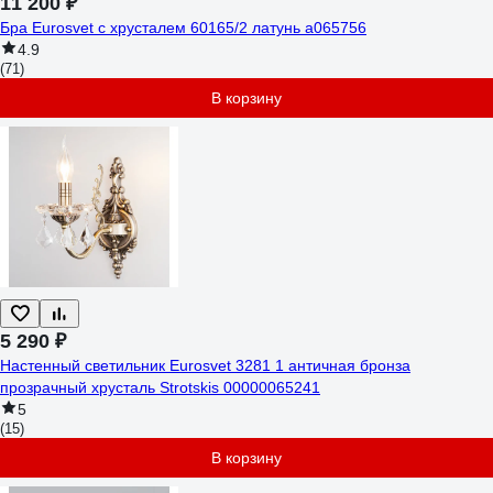
11 200 ₽
Бра Eurosvet с хрусталем 60165/2 латунь a065756
4.9
(71)
В корзину
5 290 ₽
Настенный светильник Eurosvet 3281 1 античная бронза
прозрачный хрусталь Strotskis 00000065241
5
(15)
В корзину