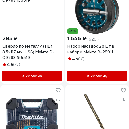
-5%
295 ₽
1 545 ₽
1 626 ₽
Сверло по металлу (1 шт;
Набор насадок 28 шт в
8.5х117 мм; HSS) Makita D-
наборе Makita B-28911
09793 155519
4.8
(17)
4.9
(75)
В корзину
В корзину