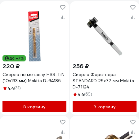
до -7%
220 ₽
256 ₽
Сверло по металлу HSS-TiN
Сверло Форстнера
(10х133 мм) Makita D-64185
STANDARD 25x77 мм Makita
D-71124
4.4
(31)
4.4
(69)
В корзину
В корзину