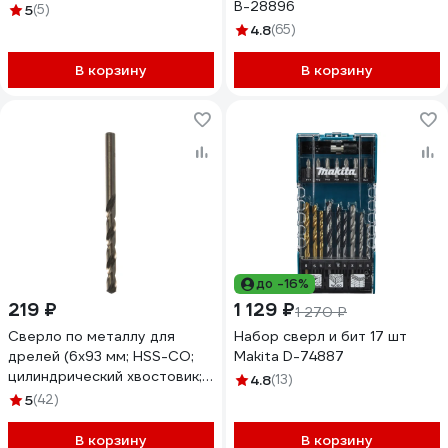
B-28896
5
(5)
4.8
(65)
В корзину
В корзину
до -16%
219 ₽
1 129 ₽
1 270 ₽
Сверло по металлу для
Набор сверл и бит 17 шт
дрелей (6х93 мм; HSS-СО;
Makita D-74887
цилиндрический хвостовик;
4.8
(13)
спиральное) Makita D-17382
5
(42)
В корзину
В корзину