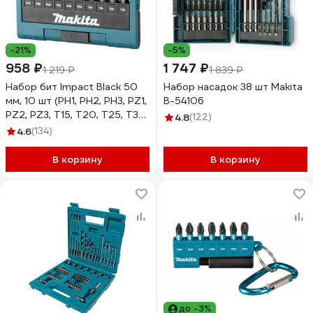
-21%
-5%
958 ₽
1 747 ₽
1 219 ₽
1 839 ₽
Набор бит Impact Black 50
Набор насадок 38 шт Makita
мм, 10 шт (PH1, PH2, PH3, PZ1,
B-54106
PZ2, PZ3, T15, T20, T25, T30)
4.8
(122)
Makita E-12011
4.6
(134)
В корзину
В корзину
до -3%