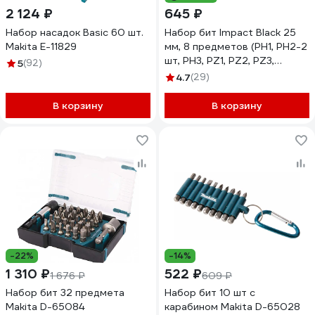
2 124 ₽
645 ₽
Набор насадок Basic 60 шт.
Набор бит Impact Black 25
Makita E-11829
мм, 8 предметов (PH1, PH2-2
шт, PH3, PZ1, PZ2, PZ3,
5
(92)
магнитный держатель)
4.7
(29)
Makita E-11994
В корзину
В корзину
-22%
-14%
1 310 ₽
522 ₽
1 676 ₽
609 ₽
Набор бит 32 предмета
Набор бит 10 шт с
Makita D-65084
карабином Makita D-65028