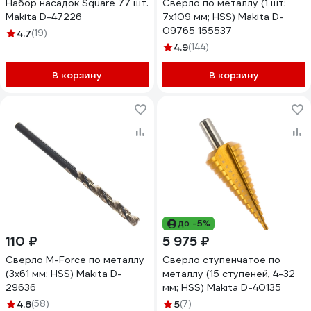
Набор насадок Square 77 шт.
Сверло по металлу (1 шт;
Makita D-47226
7х109 мм; HSS) Makita D-
09765 155537
4.7
(19)
4.9
(144)
В корзину
В корзину
до -5%
110 ₽
5 975 ₽
Сверло M-Force по металлу
Сверло ступенчатое по
(3х61 мм; HSS) Makita D-
металлу (15 ступеней, 4-32
29636
мм; HSS) Makita D-40135
4.8
(58)
5
(7)