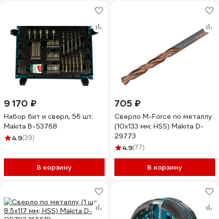
9 170 ₽
705 ₽
Набор бит и сверл, 56 шт.
Сверло M-Force по металлу
Makita B-53768
(10х133 мм; HSS) Makita D-
29773
4.9
(39)
4.9
(77)
В корзину
В корзину