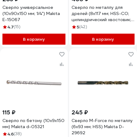
Сверло универсальное
Сверло по металлу для
(10x90x150 мм; 1/4") Makita
дрелей (8х117 мм; HSS-СО;
E-15067
цилиндрический хвостовик;
спиральное) Makita D-17429
4.7
(15)
5
(42)
В корзину
В корзину
115 ₽
245 ₽
Сверло по бетону (10х9х150
Сверло M-Force по металлу
мм) Makita d-05321
(6х93 мм; HSS) Makita D-
29692
4.6
(38)