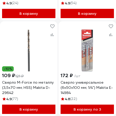
4.9
(24)
4.9
(54)
В корзину
В корзину
-10%
109 ₽
172 ₽
121 ₽
/шт
Сверло M-Force по металлу
Сверло универсальное
(3,5х70 мм; HSS) Makita D-
(6x50x100 мм; 1/4") Makita E-
29642
14984
4.9
(77)
4.8
(22)
В корзину
В корзину по 3