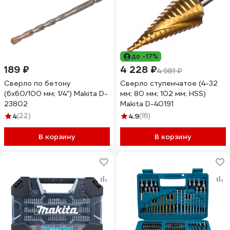
до -17%
189 ₽
4 228 ₽
4 981 ₽
Сверло по бетону
Сверло ступенчатое (4-32
(6х60/100 мм; 1/4") Makita D-
мм; 80 мм; 102 мм; HSS)
23802
Makita D-40191
4
(22)
4.9
(16)
В корзину
В корзину