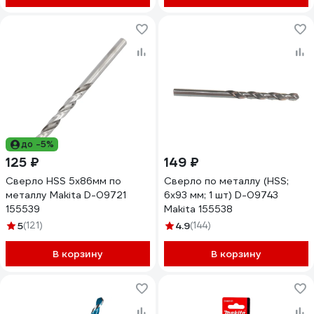
до -5%
125 ₽
149 ₽
Сверло HSS 5х86мм по
Сверло по металлу (HSS;
металлу Makita D-09721
6х93 мм; 1 шт) D-09743
155539
Makita 155538
5
(121)
4.9
(144)
В корзину
В корзину