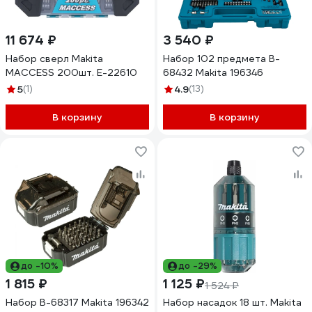
11 674 ₽
3 540 ₽
Набор сверл Makita
Набор 102 предмета B-
MACCESS 200шт. E-22610
68432 Makita 196346
5
(1)
4.9
(13)
В корзину
В корзину
до -10%
до -29%
1 815 ₽
1 125 ₽
1 524 ₽
Набор B-68317 Makita 196342
Набор насадок 18 шт. Makita