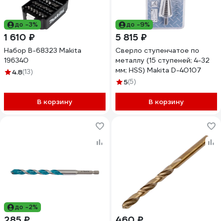
до -3%
до -9%
1 610 ₽
5 815 ₽
Набор B-68323 Makita
Сверло ступенчатое по
196340
металлу (15 ступеней; 4-32
мм; HSS) Makita D-40107
4.8
(13)
5
(5)
В корзину
В корзину
до -2%
285 ₽
460 ₽