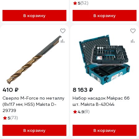
5
(52)
В корзину
В корзину
410 ₽
8 163 ₽
Сверло M-Force по металлу
Набор насадок Makpac 66
(8х117 мм; HSS) Makita D-
шт. Makita B-43044
29739
4.9
(8)
5
(73)
В корзину
В корзину