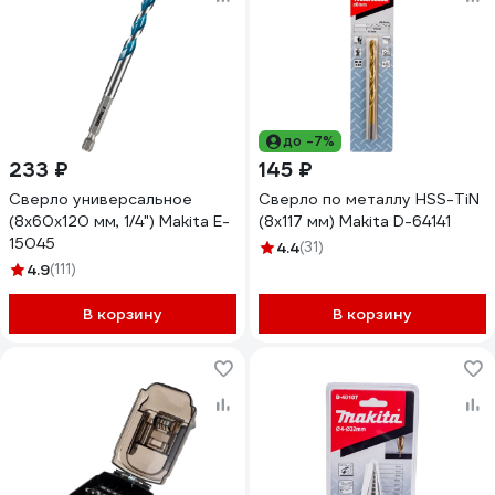
до -7%
233 ₽
145 ₽
Сверло универсальное
Сверло по металлу HSS-TiN
(8x60x120 мм, 1/4") Makita E-
(8х117 мм) Makita D-64141
15045
4.4
(31)
4.9
(111)
В корзину
В корзину