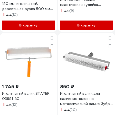
150 мм, игольчатый,
пластиковая тулейка
деревянная ручка 500 мм
10300011
4.9
(9)
87901
4.4
(10)
В корзину
В корзину
1 745 ₽
850 ₽
Игольчатый валик STAYER
Игольчатый валик для
03951-40
наливных полов на
металлической рамке Зубр
4.6
(12)
МАСТЕР 72х600 мм 03952-
4.4
(20)
60