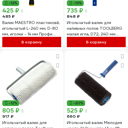
-12%
-13%
425 ₽
735 ₽
485 ₽
848 ₽
Валик MAESTRO пластиковй,
Игольчатый валик для
игольчатый L-240 мм, D-80
наливных полов TOOLBERG
мм, иголки - 14 мм Профи
малая игла, D72, 240 мм
04162
0306990 90003866314
В корзину
В корзину
-12%
-20%
805 ₽
525 ₽
917 ₽
660 ₽
Игольчатый валик для
Игольчатый валик Мелодия