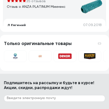
35 отзывов
Отзыв о ANZA PLATINUM Микмекс
Л Евгений
07.09.2018
Качество!
Только оригинальные товары
90 отзывов
Отзыв о HARDY 0111-994825
Игорь
02.10.2023
Удобно, главный плюс - это возможность нанести
Подпишитесь
на рассылку
и будьте в курсе!
приличный слой шпаклёвки за раз и уменьшается
Акции, скидки, распродажи ждут!
вероятность протиров в процессе зачистки.
Скорость работы не особо увеличивает, зато
сохраняет запястья от растяжения на больших
объемах. При определенном навыке можно
подготовить стену под покраску за 2 слоя (шитрока)