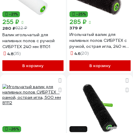
-21%
-25%
255 ₽
285 ₽
379 ₽
280 ₽
322 ₽
Игольчатый валик для
Валик игольчатый для
наливных полов СИБРТЕХ с
наливных полов с ручкой
ручкой, острая игла, 240 мм
СИБРТЕХ 240 мм 81101
81110
4.6
(20)
4.8
(35)
В корзину
В корзину
-26%
-14%