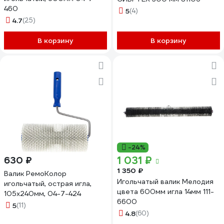
460
5
(4)
4.7
(25)
В корзину
В корзину
-24%
1 031 ₽
630 ₽
1 350 ₽
Валик РемоКолор
Игольчатый валик Мелодия
игольчатый, острая игла,
цвета 600мм игла 14мм 111-
105х240мм, 04-7-424
6600
5
(11)
4.8
(60)