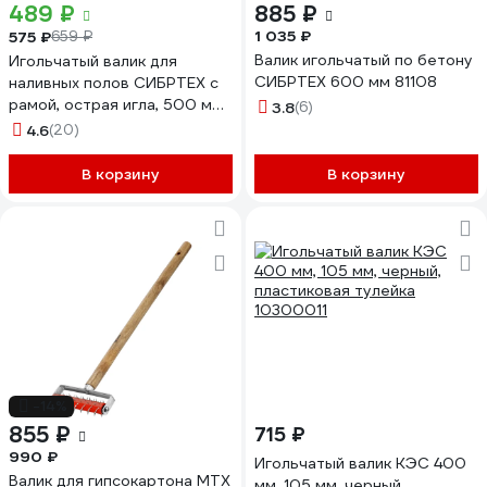
489 ₽
885 ₽
1 035 ₽
575 ₽
659 ₽
Валик игольчатый по бетону
Игольчатый валик для
СИБРТЕХ 600 мм 81108
наливных полов СИБРТЕХ с
рамой, острая игла, 500 мм
3.8
(6)
81112
4.6
(20)
В корзину
В корзину
-14%
855 ₽
715 ₽
990 ₽
Игольчатый валик КЭС 400
Валик для гипсокартона MTX
мм, 105 мм, черный,