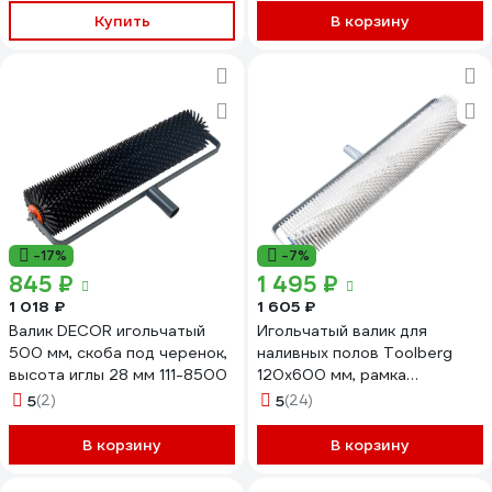
Купить
В корзину
-17%
-7%
845 ₽
1 495 ₽
1 018 ₽
1 605 ₽
Валик DECOR игольчатый
Игольчатый валик для
500 мм, скоба под черенок,
наливных полов Toolberg
высота иглы 28 мм 111-8500
120x600 мм, рамка
ЛА-00001744
5
(2)
5
(24)
В корзину
В корзину