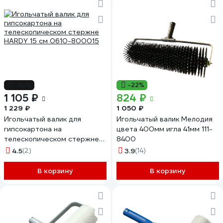
-10%
-22%
1 105 ₽
824 ₽
1 229 ₽
1 050 ₽
Игольчатый валик для
Игольчатый валик Мелодия
гипсокартона на
цвета 400мм игла 41мм 111-
телескопическом стержне
8400
HARDY 15 см 0610-800015
4.5
(2)
3.9
(14)
В корзину
В корзину