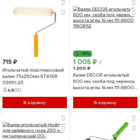
-16%
1 005 ₽
715 ₽
1 200 ₽
Игольчатый пластмассовый
Валик DECOR игольчатый
валик 75x250мм STAYER
600 мм, скоба под черенок,
03951-25
высота иглы 14 мм 111-6600
4.6
(12)
11608112
В корзину
В корзину