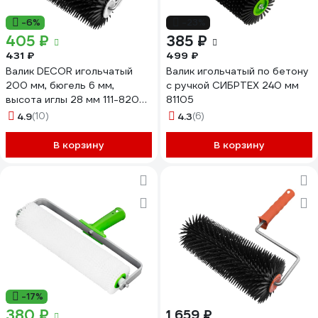
-6%
-23%
405 ₽
385 ₽
431 ₽
499 ₽
Валик DECOR игольчатый
Валик игольчатый по бетону
200 мм, бюгель 6 мм,
с ручкой СИБРТЕХ 240 мм
высота иглы 28 мм 111-8200
81105
11607409
4.9
(10)
4.3
(6)
В корзину
В корзину
-17%
380 ₽
1 659 ₽