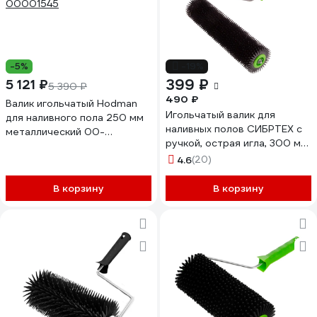
-5%
-19%
399 ₽
5 121 ₽
5 390 ₽
490 ₽
Валик игольчатый Hodman
Игольчатый валик для
для наливного пола 250 мм
наливных полов СИБРТЕХ с
металлический 00-
ручкой, острая игла, 300 мм
00001545
81111
4.6
(20)
В корзину
В корзину