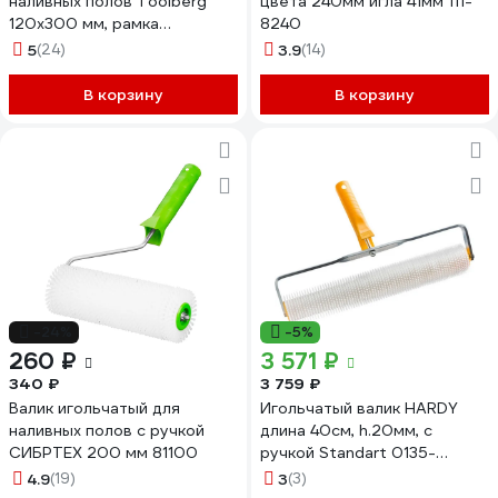
наливных полов Toolberg
цвета 240мм игла 41мм 111-
120x300 мм, рамка
8240
ЛА-00001742
5
(24)
3.9
(14)
В корзину
В корзину
-24%
-5%
260 ₽
3 571 ₽
340 ₽
3 759 ₽
Валик игольчатый для
Игольчатый валик HARDY
наливных полов с ручкой
длина 40см, h.20мм, с
СИБРТЕХ 200 мм 81100
ручкой Standart 0135-
208540
4.9
(19)
3
(3)