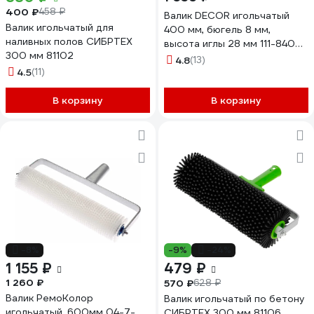
400 ₽
458 ₽
Валик DECOR игольчатый
Валик игольчатый для
400 мм, бюгель 8 мм,
наливных полов СИБРТЕХ
высота иглы 28 мм 111-8400
300 мм 81102
11608086
4.8
(13)
4.5
(11)
В корзину
В корзину
-8%
-9%
-24%
1 155 ₽
479 ₽
1 260 ₽
570 ₽
628 ₽
Валик РемоКолор
Валик игольчатый по бетону
игольчатый, 600мм 04-7-
СИБРТЕХ 300 мм 81106