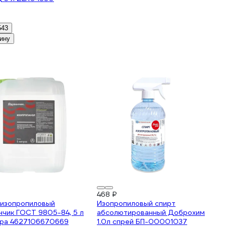
543
ину
₽
468 ₽
 изопропиловый
Изопропиловый спирт
чик ГОСТ 9805-84, 5 л
абсолютированный Доброхим
тра 4627106670669
1.0л спрей БП-00001037