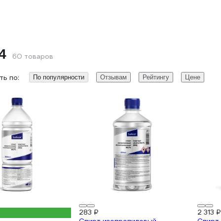
4
60 товаров
ь по:
По популярности
Отзывам
Рейтингу
Цене
283 ₽
2 313 ₽