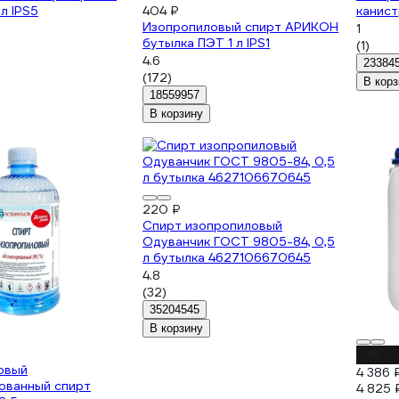
л IPS5
404 ₽
канистр
Изопропиловый спирт АРИКОН
1
бутылка ПЭТ 1 л IPS1
(1)
4.6
23384
(172)
В корз
18559957
В корзину
220 ₽
Спирт изопропиловый
Одуванчик ГОСТ 9805-84, 0,5
л бутылка 4627106670645
4.8
(32)
35204545
В корзину
-9%
овый
4 386 
ованный спирт
4 825 