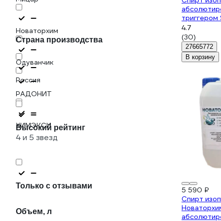
Спирт изо
абсолютир
триггером 
4.7
Новаторхим
(30)
Страна производства
27665772
В корзину
Одуванчик
Россия
РАДОНИТ
ХИМЭКСИ
Высокий рейтинг
4 и 5 звезд
Только с отзывами
5 590 ₽
Спирт изо
Новаторхи
Объем, л
абсолютир