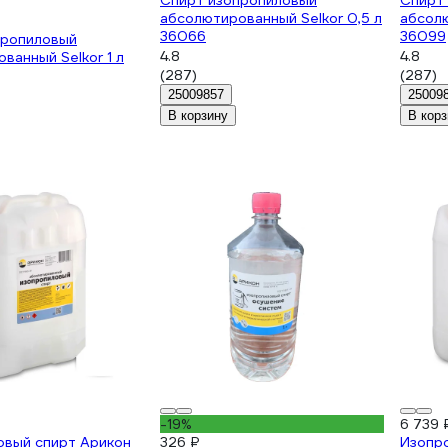
Спирт изопропиловый
Спирт
абсолютированный Selkor 0,5 л
абсолю
36066
36099
пропиловый
4.8
4.8
ванный Selkor 1 л
(287)
(287)
25009857
25009
В корзину
В корз
-19%
6 739 
овый спирт Арикон
326 ₽
Изопр