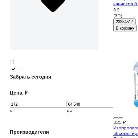
канистра 5 
3.9
(30)
23384517
В корзину
Забрать сегодня
Цена, ₽
от
до
225 ₽
Изопропил
Производители
абсолютир