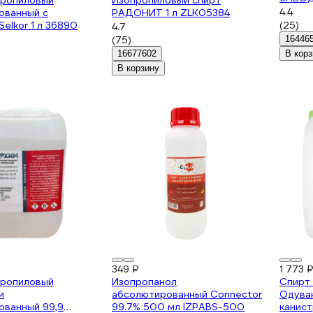
пропиловый
Изопропиловый спирт
4.4
ованный с
РАДОНИТ 1 л ZLK05384
Selkor 1 л 36890
(25)
4.7
(75)
16446
16677602
В корз
В корзину
349 ₽
1 773 
пропиловый
Изопропанол
Спирт
м
абсолютированный Connector
Одуван
ованный 99,9
99.7% 500 мл IZPABS-500
канис