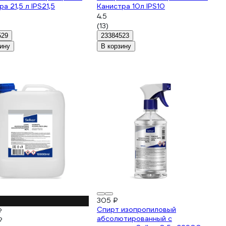
а 21,5 л IPS21,5
Канистра 10л IPS10
4.5
(13)
529
23384523
ину
В корзину
305 ₽
Спирт изопропиловый
₽
абсолютированный с
₽