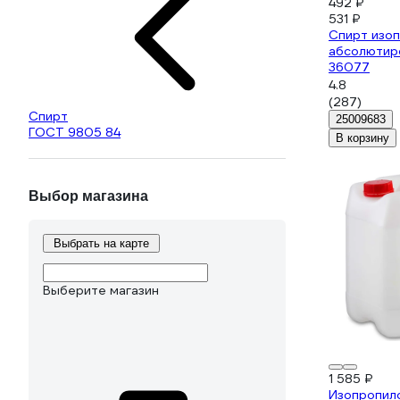
492 ₽
531 ₽
Спирт изо
абсолютиро
36077
4.8
(287)
Спирт
25009683
ГОСТ 9805 84
В корзину
Выбор магазина
Выбрать на карте
Выберите магазин
1 585 ₽
Изопропил