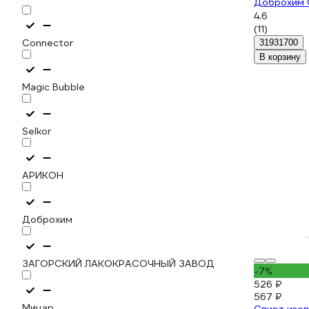
Доброхим 0
БП-00000
4.6
(11)
Connector
31931700
В корзину
Magic Bubble
Selkor
АРИКОН
Доброхим
ЗАГОРСКИЙ ЛАКОКРАСОЧНЫЙ ЗАВОД
-7%
526 ₽
567 ₽
Мицар