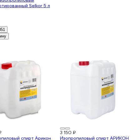
 изопропиловый
тированный Selkor 5 л
851
ину
₽
3 150 ₽
опиловый спирт Арикон
Изопропиловый спирт АРИКОН