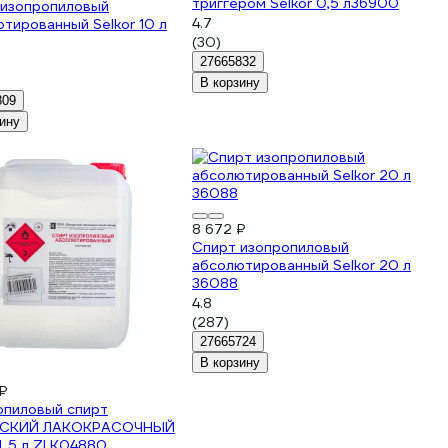
триггером Selkor 0,5 л36900
 изопропиловый
4.7
тированный Selkor 10 л
(30)
27665832
В корзину
809
ину
8 672 ₽
Спирт изопропиловый
абсолютированный Selkor 20 л
36088
4.8
(287)
27665724
В корзину
₽
опиловый спирт
РСКИЙ ЛАКОКРАСОЧНЫЙ
 5 л ZLK04880