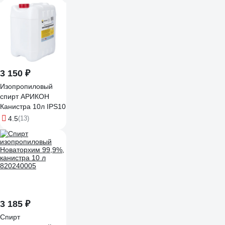
4627106670676
3 150 ₽
Изопропиловый
спирт АРИКОН
Канистра 10л IPS10
4.5
(13)
3 185 ₽
Спирт