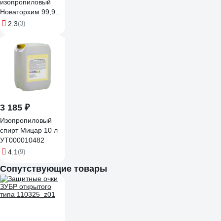
изопропиловый
Новаторхим 99,9%,
канистра 10 л
2.3
(3)
820240005
3 185 ₽
Изопропиловый
спирт Мицар 10 л
УТ000010482
4.1
(9)
Сопутствующие товары