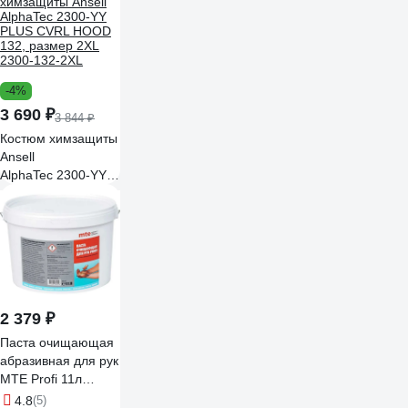
-4%
3 690 ₽
3 844 ₽
Костюм химзащиты
Ansell
AlphaTec 2300-YY
PLUS CVRL HOOD
132, размер 2XL
2300-132-2XL
2 379 ₽
Паста очищающая
абразивная для рук
MTE Profi 11л
2893920011
4.8
(5)