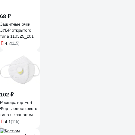
68 ₽
Защитные очки
ЗУБР открытого
типа 110325_z01
4.2
(115)
102 ₽
Респиратор Fort
Форт лепесткового
типа с клапаном
выдоха KN95 FFP2
4.1
(115)
00501455929