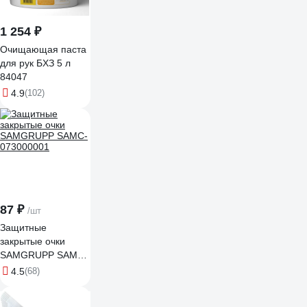
1 254 ₽
Очищающая паста
для рук БХЗ 5 л
84047
4.9
(102)
87 ₽
/шт
Защитные
закрытые очки
SAMGRUPP SAMC-
073000001
4.5
(68)