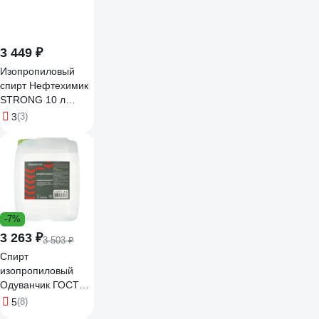
3 449 ₽
Изопропиловый
спирт Нефтехимик
STRONG 10 л
STRIS10000
3
(3)
-7%
3 263 ₽
3 503 ₽
Спирт
изопропиловый
Одуванчик ГОСТ
9805-84, 10 л
5
(8)
канистра