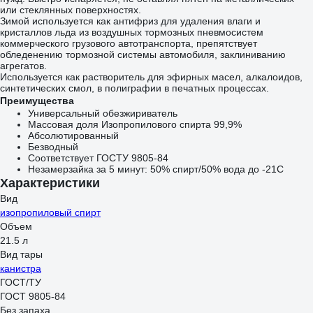
или стеклянных поверхностях.
Зимой используется как антифриз для удаления влаги и
кристаллов льда из воздушных тормозных пневмосистем
коммерческого грузового автотранспорта, препятствует
обледенению тормозной системы автомобиля, заклиниванию
агрегатов.
Используется как растворитель для эфирных масел, алкалоидов,
синтетических смол, в полиграфии в печатных процессах.
Преимущества
Универсальный обезжириватель
Массовая доля Изопропилового спирта 99,9%
Абсолютированный
Безводный
Соответствует ГОСТУ 9805-84
Незамерзайка за 5 минут: 50% спирт/50% вода до -21С
Характеристики
Вид
изопропиловый спирт
Объем
21.5 л
Вид тары
канистра
ГОСТ/ТУ
ГОСТ 9805-84
Без запаха