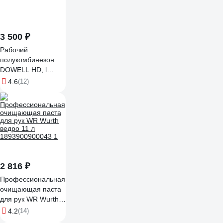
3 500 ₽
Рабочий
полукомбинезон
DOWELL HD, l
D81240-L
4.6
(12)
2 816 ₽
Профессиональная
очищающая паста
для рук WR Wurth
ведро 11 л
4.2
(14)
1893900900043 1