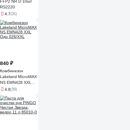
FFP2 NR D 10шт
RS2220
4.7
(26)
840 ₽
Комбинезон
Lakeland MicroMAX
NS EMN428 ХXL
Одо 026/ХXL
4.8
(39)