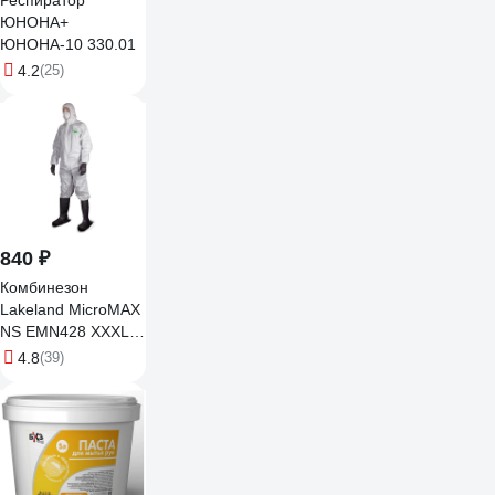
Респиратор
ЮНОНА+
ЮНОНА-10 330.01
4.2
(25)
840 ₽
Комбинезон
Lakeland MicroMAX
NS EMN428 ХХXL
Одо 026/ХХXL
4.8
(39)