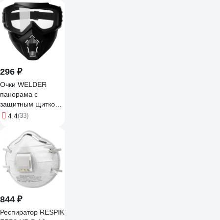
296 ₽
Очки WELDER
панорама с
защитным щитком
ОЗТП-5-Ч
4.4
(33)
844 ₽
Респиратор RESPIK