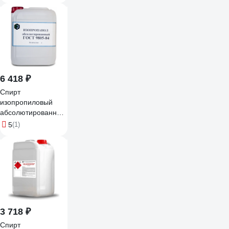
16002
6 418 ₽
Спирт
изопропиловый
абсолютированный
ХИМЭКСИ 10 л
5
(1)
16001
3 718 ₽
Спирт