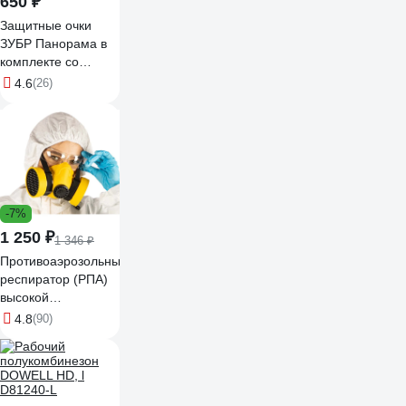
650 ₽
Защитные очки
ЗУБР Панорама в
комплекте со
щитком 110233
4.6
(26)
-7%
1 250 ₽
1 346 ₽
Противоаэрозольный
респиратор (РПА)
высокой
эффективности
4.8
(90)
Шанс 00-00000680