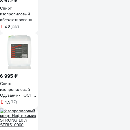
8 672 ₽
Спирт
изопропиловый
абсолютированный
Selkor 20 л 36088
4.8
(287)
6 995 ₽
Спирт
изопропиловый
Одуванчик ГОСТ
9805-84, 20 л,
4.9
(17)
канистра
4627106672175