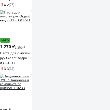
S
4.2
(78)
-44%
1 270 ₽
2 255 ₽
Паста для очистки
рук Gigant ведро 11
л GCP-11
3.3
(12)