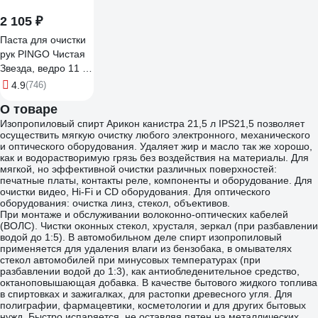
2 105 ₽
Паста для очистки
рук PINGO Чистая
Звезда, ведро 11 л
85010-0
4.9
(746)
О товаре
Изопропиловый спирт Арикон канистра 21,5 л IPS21,5 позволяет
осуществить мягкую очистку любого электронного, механического
и оптического оборудования. Удаляет жир и масло так же хорошо,
как и водорастворимую грязь без воздействия на материалы. Для
мягкой, но эффективной очистки различных поверхностей:
печатные платы, контакты реле, компоненты и оборудование. Для
очистки видео, Hi-Fi и CD оборудования. Для оптического
оборудования: очистка линз, стекол, объективов.
При монтаже и обслуживании волоконно-оптических кабелей
(ВОЛС). Чистки оконных стекол, хрусталя, зеркал (при разбавлении
водой до 1:5). В автомобильном деле спирт изопропиловый
применяется для удаления влаги из бензобака, в омывателях
стекол автомобилей при минусовых температурах (при
разбавлении водой до 1:3), как антиобледенительное средство,
октаноповышающая добавка. В качестве бытового жидкого топлива
в спиртовках и зажигалках, для растопки древесного угля. Для
полиграфии, фармацевтики, косметологии и для других бытовых
нужд. Быстро испаряется, не оставляя пятен на металлических