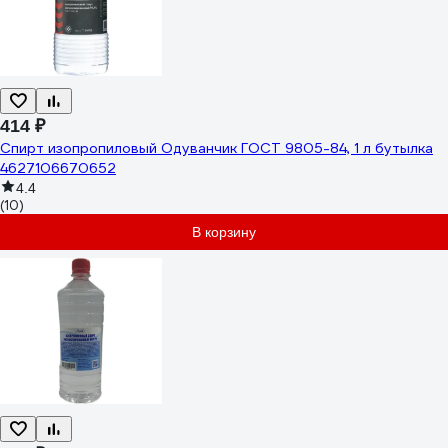
414 ₽
Спирт изопропиловый Одуванчик ГОСТ 9805-84, 1 л бутылка
4627106670652
4.4
(10)
В корзину