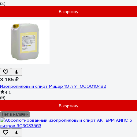
(2)
В корзину
3 185 ₽
Изопропиловый спирт Мицар 10 л УТ000010482
4.1
(9)
В корзину
Нет в наличии