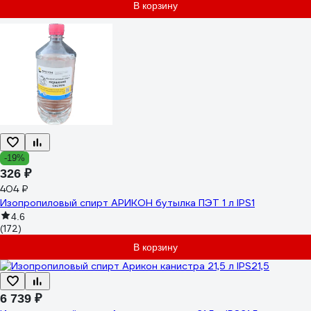
В корзину
-19%
326 ₽
404 ₽
Изопропиловый спирт АРИКОН бутылка ПЭТ 1 л IPS1
4.6
(172)
В корзину
6 739 ₽