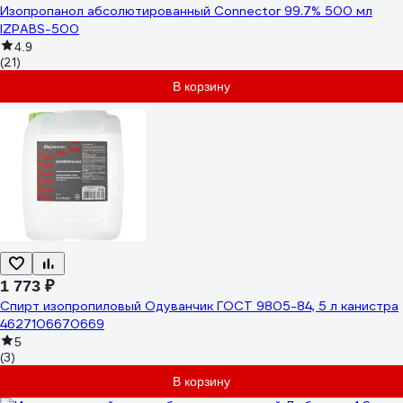
Изопропанол абсолютированный Connector 99.7% 500 мл
IZPABS-500
4.9
(21)
В корзину
1 773 ₽
Спирт изопропиловый Одуванчик ГОСТ 9805-84, 5 л канистра
4627106670669
5
(3)
В корзину