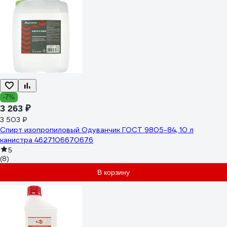
-7%
3 263 ₽
3 503 ₽
Спирт изопропиловый Одуванчик ГОСТ 9805-84, 10 л
канистра 4627106670676
5
(8)
В корзину