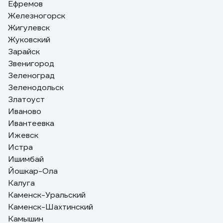
Ефремов
Железногорск
Жигулевск
Жуковский
Зарайск
Звенигород
Зеленоград
Зеленодольск
Златоуст
Иваново
Ивантеевка
Ижевск
Истра
Ишимбай
Йошкар-Ола
Калуга
Каменск-Уральский
Каменск-Шахтинский
Камышин