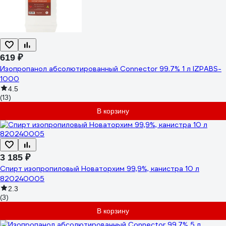
619 ₽
Изопропанол абсолютированный Connector 99.7% 1 л IZPABS-
1000
4.5
(13)
В корзину
3 185 ₽
Спирт изопропиловый Новаторхим 99,9%, канистра 10 л
820240005
2.3
(3)
В корзину