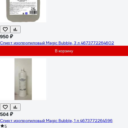
950 ₽
Спирт изопропиловый Magic Bubble, 3 л 4673772264602
В корзину
504 ₽
Спирт изопропиловый Magic Bubble, 1 л 4673772264596
5