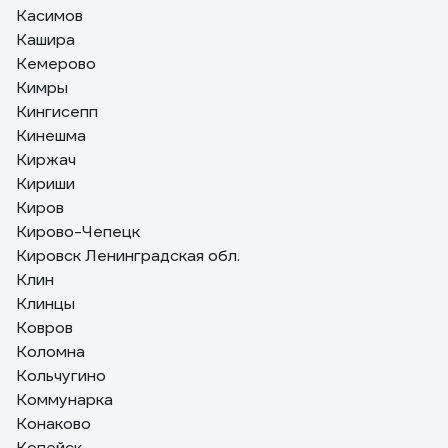
Касимов
Кашира
Кемерово
Кимры
Кингисепп
Кинешма
Киржач
Кириши
Киров
Кирово-Чепецк
Кировск Ленинградская обл.
Клин
Клинцы
Ковров
Коломна
Кольчугино
Коммунарка
Конаково
Копейск