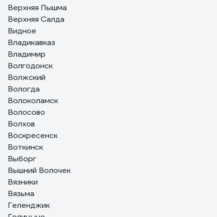
Верхняя Пышма
Верхняя Салда
Видное
Владикавказ
Владимир
Волгодонск
Волжский
Вологда
Волоколамск
Волосово
Волхов
Воскресенск
Воткинск
Выборг
Вышний Волочек
Вязники
Вязьма
Геленджик
Голицыно