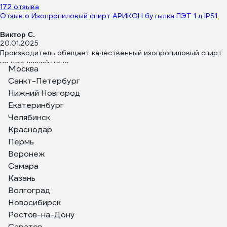
172 отзыва
Отзыв о Изопропиловый спирт АРИКОН бутылка ПЭТ 1 л IPS1
Виктор С.
20.01.2025
Производитель обещает качественный изопропиловый спирт
по невысокой цене.
Москва
Санкт-Петербург
32 отзыва
Отзыв о Спирт изопропиловый Одуванчик ГОСТ 9805-84, 0,5
Нижний Новгород
л бутылка 4627106670645
Екатеринбург
Челябинск
Владимир
22.12.2024
Краснодар
Недорого
Пермь
Воронеж
Самара
Казань
Волгоград
Новосибирск
Ростов-на-Дону
Саратов