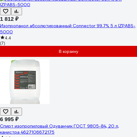
1 812 ₽
Изопропанол абсолютированный Connector 99.7% 5 л IZPABS-
5000
4.4
(7)
В корзину
6 995 ₽
Спирт изопропиловый Одуванчик ГОСТ 9805-84, 20 л,
канистра 4627106672175