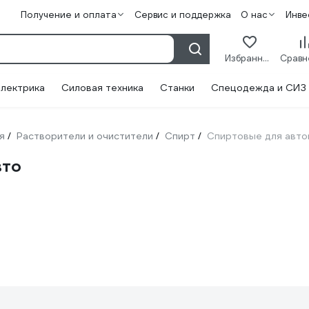
Получение и оплата
Сервис и поддержка
О нас
Инве
Избранное
лектрика
Силовая техника
Станки
Спецодежда и СИЗ
я
Растворители и очистители
Спирт
Спиртовые для авт
/
/
/
вто