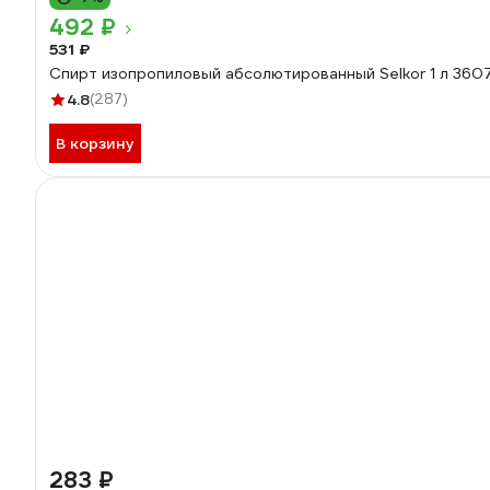
492 ₽
531 ₽
Спирт изопропиловый абсолютированный Selkor 1 л 360
4.8
(287)
В корзину
283 ₽