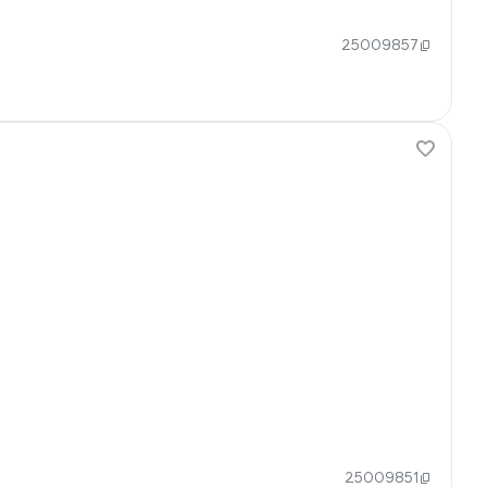
25009857
25009851