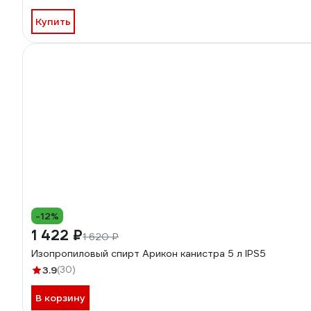
Купить
-12%
1 422 ₽
1 620 ₽
Изопропиловый спирт Арикон канистра 5 л IPS5
3.9
(30)
В корзину