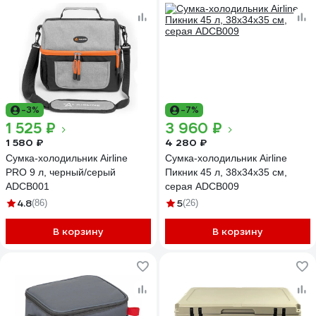
-3%
-7%
1 525 ₽
3 960 ₽
1 580 ₽
4 280 ₽
Сумка-холодильник Airline
Сумка-холодильник Airline
PRO 9 л, черный/серый
Пикник 45 л, 38х34х35 см,
ADCB001
серая ADCB009
4.8
5
(86)
(26)
В корзину
В корзину