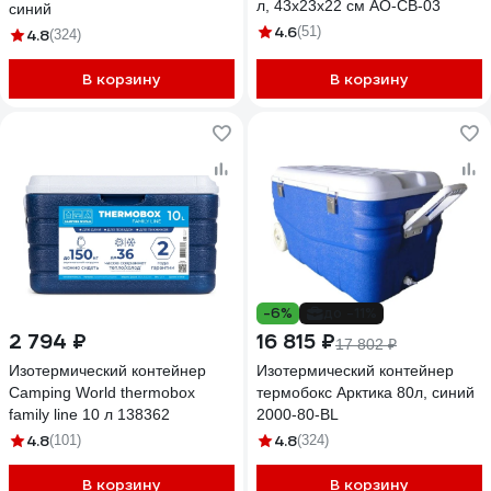
л, 43x23x22 см AO-CB-03
синий
4.6
(51)
4.8
(324)
В корзину
В корзину
-6%
до -11%
2 794 ₽
16 815 ₽
17 802 ₽
Изотермический контейнер
Изотермический контейнер
Camping World thermobox
термобокс Арктика 80л, синий
family line 10 л 138362
2000-80-BL
4.8
4.8
(101)
(324)
В корзину
В корзину