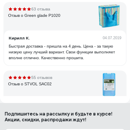
63 отзыва
Отзыв о Green glade Р1020
Кирилл К.
04.07.2019
Быстрая доставка - пришла на 4 день. Цена - за такую
низкую цену лучший вариант. Свои функции выполняет
вполне отлично. Качественно прошита.
55 отзывов
Отзыв о STVOL SAC02
Алексей Ч.
08.07.2021
Подпишитесь
на рассылку
и будьте в курсе!
Качественный товар
Акции, скидки, распродажи ждут!