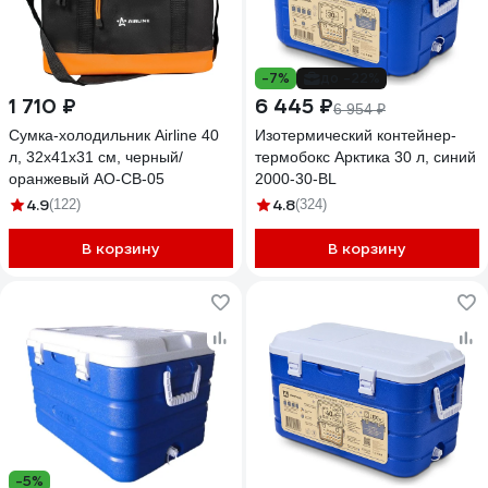
-7%
до -22%
1 710 ₽
6 445 ₽
6 954 ₽
Сумка-холодильник Airline 40
Изотермический контейнер-
л, 32х41х31 см, черный/
термобокс Арктика 30 л, синий
оранжевый AO-CB-05
2000-30-BL
4.9
4.8
(122)
(324)
В корзину
В корзину
-5%