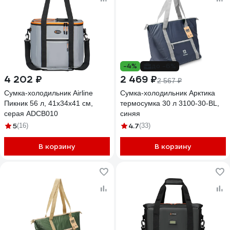
-4%
до -6%
4 202 ₽
2 469 ₽
2 567 ₽
Сумка-холодильник Airline
Сумка-холодильник Арктика
Пикник 56 л, 41х34х41 см,
термосумка 30 л 3100-30-BL,
серая ADCB010
синяя
5
4.7
(16)
(33)
В корзину
В корзину