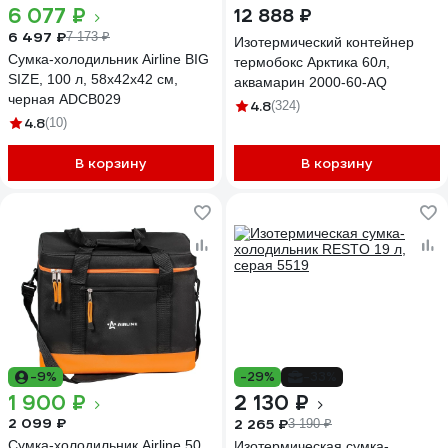
6 077 ₽
12 888 ₽
6 497 ₽
7 173 ₽
Изотермический контейнер
Сумка-холодильник Airline BIG
термобокс Арктика 60л,
SIZE, 100 л, 58x42x42 см,
аквамарин 2000-60-AQ
черная ADCB029
4.8
(324)
4.8
(10)
В корзину
В корзину
-9%
-29%
-33%
1 900 ₽
2 130 ₽
2 099 ₽
2 265 ₽
3 190 ₽
Сумка-холодильник Airline 50
Изотермическая сумка-