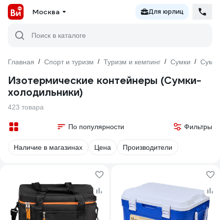
Москва
Для юрлиц
Поиск в каталоге
Главная
/
Спорт и туризм
/
Туризм и кемпинг
/
Сумки
/
Сумки
Изотермические контейнеры (Сумки-
холодильники)
423 товара
По популярности
Фильтры
Наличие в магазинах
Цена
Производители