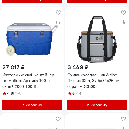
27 017 ₽
3 449 ₽
Изотермический контейнер-
Сумка-холодильник Airline
термобокс Арктика 100 л,
Пикник 32 л, 37.5х34х26 см,
синий 2000-100-BL
серая ADCB008
4.8
5
(324)
(25)
В корзину
В корзину