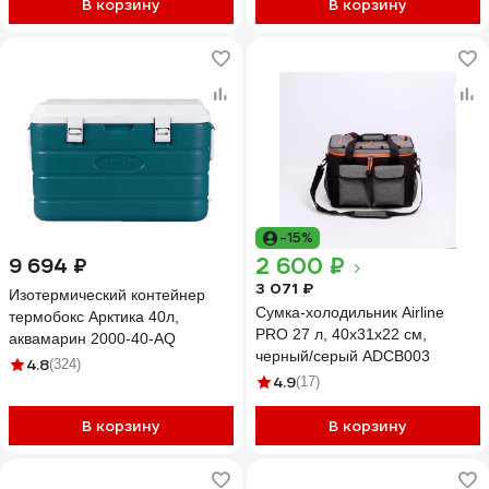
В корзину
В корзину
-15%
2 600 ₽
9 694 ₽
3 071 ₽
Изотермический контейнер
Сумка-холодильник Airline
термобокс Арктика 40л,
PRO 27 л, 40х31х22 см,
аквамарин 2000-40-AQ
черный/серый ADCB003
4.8
(324)
4.9
(17)
В корзину
В корзину