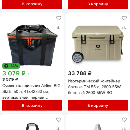
В корзину
В корзину
-14%
3 079 ₽
33 788 ₽
3 579 ₽
Изотермический контейнер
Сумка-холодильник Airline BIG
Арктика ТМ 55 л, 2600-55W
SIZE, 50 л, 41x42x30 см,
бежевый 2600-55W-BG
вертикальная, черная
ADCB026
В корзину
В корзину