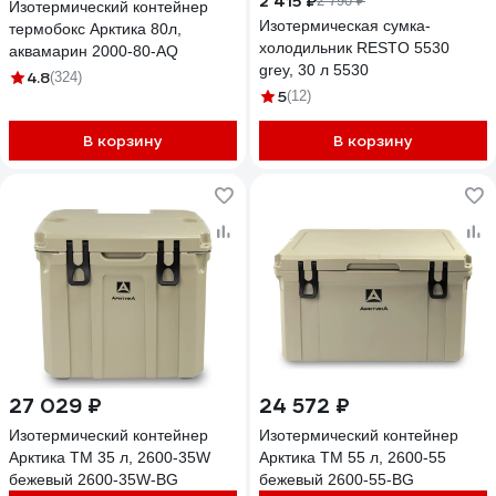
2 415 ₽
2 790 ₽
Изотермический контейнер
Изотермическая сумка-
термобокс Арктика 80л,
холодильник RESTO 5530
аквамарин 2000-80-AQ
grey, 30 л 5530
4.8
(324)
5
(12)
В корзину
В корзину
27 029 ₽
24 572 ₽
Изотермический контейнер
Изотермический контейнер
Арктика ТМ 35 л, 2600-35W
Арктика ТМ 55 л, 2600-55
бежевый 2600-35W-BG
бежевый 2600-55-BG