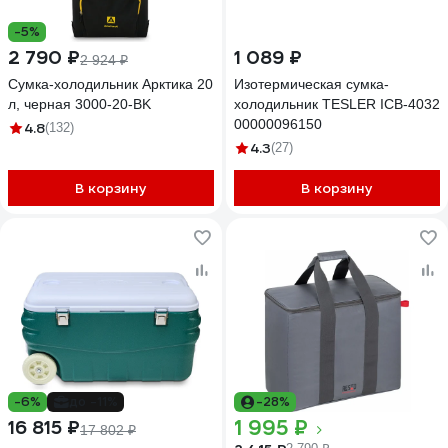
-5%
2 790 ₽
1 089 ₽
2 924 ₽
Сумка-холодильник Арктика 20
Изотермическая сумка-
л, черная 3000-20-BK
холодильник TESLER ICB-4032
00000096150
4.8
(132)
4.3
(27)
В корзину
В корзину
-6%
до -11%
-28%
1 995 ₽
16 815 ₽
17 802 ₽