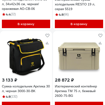
л, 34х42х36 см, черная/
холодильник RESTO 19 л,
оранжевая AO-CB-06
серая 5519
4.4
(22)
4.8
(66)
В корзину
В корзину
3 133 ₽
28 872 ₽
Сумка-холодильник Арктика 30
Изотермический контейнер
л, черная 3000-30-BK
Арктика ТМ 75 л, бежевый
2600-75-BG
4.8
(132)