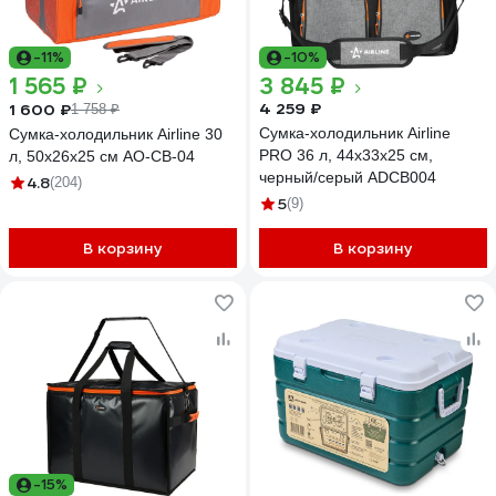
-11%
-10%
1 565 ₽
3 845 ₽
4 259 ₽
1 600 ₽
1 758 ₽
Сумка-холодильник Airline
Сумка-холодильник Airline 30
PRO 36 л, 44х33х25 см,
л, 50x26x25 см AO-CB-04
черный/серый ADCB004
4.8
(204)
5
(9)
В корзину
В корзину
-15%