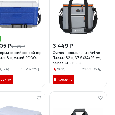
05 ₽
3 449 ₽
3 796 ₽
ермический контейнер
Сумка-холодильник Airline
ика 8 л, синий 2000-
Пикник 32 л, 37.5х34х26 см,
L
серая ADCB008
8
(324)
5
(25)
15644725
23448021
орзину
В корзину