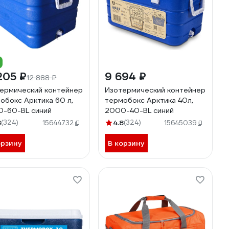
205 ₽
9 694 ₽
12 888 ₽
ермический контейнер
Изотермический контейнер
обокс Арктика 60 л,
термобокс Арктика 40л,
-60-BL синий
2000-40-BL синий
8
(324)
4.8
(324)
15644732
15645039
орзину
В корзину