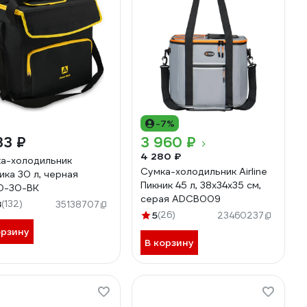
-7%
33 ₽
3 960 ₽
4 280 ₽
а-холодильник
Сумка-холодильник Airline
ика 30 л, черная
Пикник 45 л, 38х34х35 см,
0-30-BK
серая ADCB009
8
(132)
35138707
5
(26)
23460237
орзину
В корзину