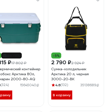
до -11%
-5%
815 ₽
2 790 ₽
17 802 ₽
2 924 ₽
ермический контейнер
Сумка-холодильник
обокс Арктика 80л,
Арктика 20 л, черная
амарин 2000-80-AQ
3000-20-BK
8
(324)
4.8
(132)
15645040
35138689
орзину
В корзину