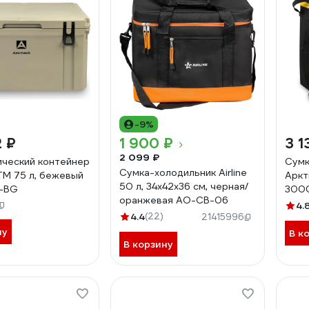
-9%
2 ₽
1 900 ₽
3 1
2 099 ₽
ческий контейнер
Сумк
Сумка-холодильник Airline
ТМ 75 л, бежевый
Аркт
50 л, 34х42х36 см, черная/
-BG
300
оранжевая AO-CB-06
4.
4.4
(22)
21415996
ну
В к
В корзину