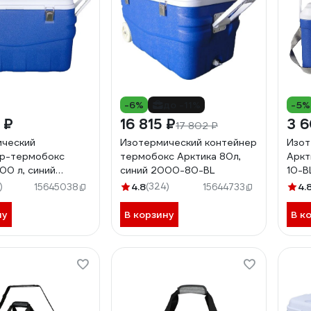
-6%
до -11%
-5%
 ₽
16 815 ₽
3 6
17 802 ₽
ический
Изотермический контейнер
Изот
ер-термобокс
термобокс Арктика 80л,
Аркт
00 л, синий
синий 2000-80-BL
10-B
0-BL
)
4.8
(324)
4.
15645038
15644733
ну
В корзину
В к