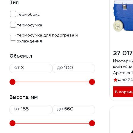
Тип
термобокс
термосумка
термосумка для подогрева и
охлаждения
27 017
Объем, л
Изотерм
от
до
контейн
Арктика 1
2000-10
4.8
(324
В корзи
Высота, мм
от
до