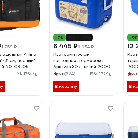
-7%
до -22%
-5%
₽
6 445 ₽
12 
1 758 ₽
6 954 ₽
одильник Airline
Изотермический
Изот
41х31 см, черный/
контейнер-термобокс
терм
ый AO-CB-05
Арктика 30 л, синий 2000-
2000
30-BL
)
4.8
(324)
4.
21417544
15644729
ну
В корзину
В к