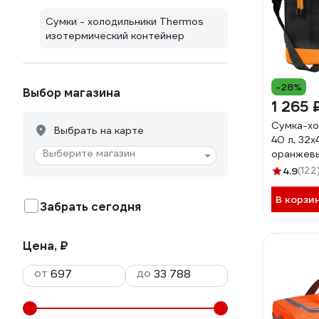
Сумки - холодильники Thermos
изотермический контейнер
-28%
Выбор магазина
1 265 
Сумка-хол
Выбрать на карте
40 л, 32х
Выберите магазин
оранжев
4.9
(122
В корзи
Забрать сегодня
Цена, ₽
от
до