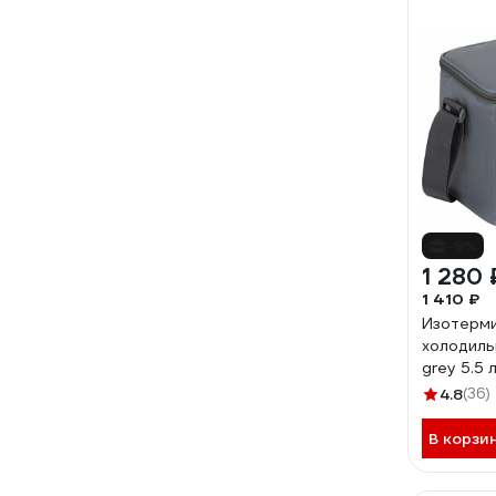
-9%
1 280 
1 410 ₽
Изотерми
холодиль
grey 5.5 
4.8
(36)
В корзи