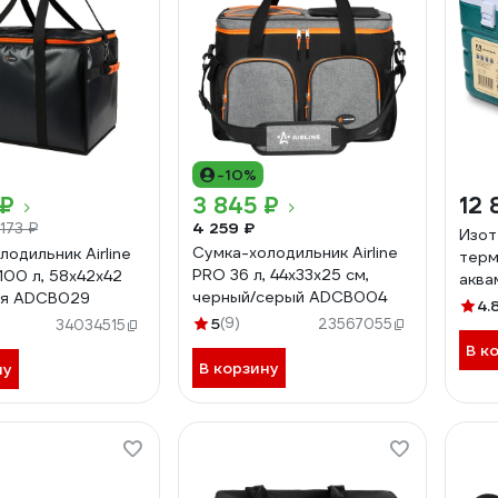
-10%
 ₽
3 845 ₽
12 
4 259 ₽
 173 ₽
Изот
Сумка-холодильник Airline
одильник Airline
терм
PRO 36 л, 44х33х25 см,
 100 л, 58x42x42
акв
черный/серый ADCB004
ая ADCB029
4.
5
(9)
23567055
34034515
В к
В корзину
ну