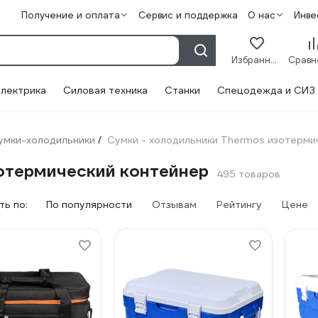
Получение и оплата
Сервис и поддержка
О нас
Инве
Избранное
лектрика
Силовая техника
Станки
Спецодежда и СИЗ
умки-холодильники
Сумки - холодильники Thermos изотерми
/
отермический контейнер
495 товаров
ь по:
По популярности
Отзывам
Рейтингу
Цене