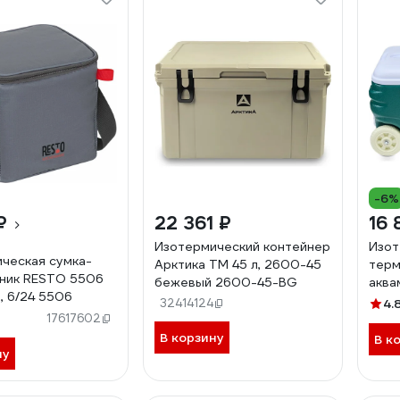
-6%
₽
22 361 ₽
16 
Изотермический контейнер
Изот
ческая сумка-
Арктика ТМ 45 л, 2600-45
терм
ник RESTO 5506
бежевый 2600-45-BG
акв
л, 6/24 5506
32414124
4.
17617602
В корзину
В к
ну