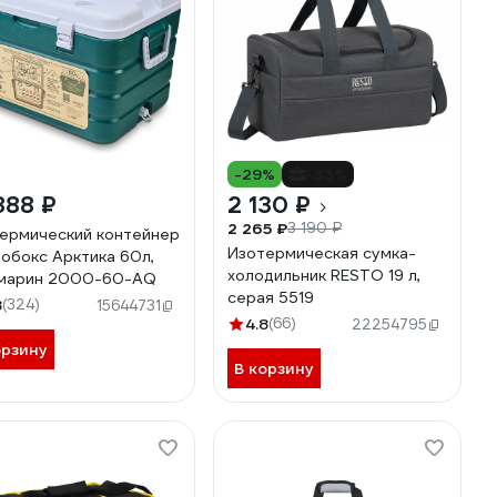
-29%
-33%
888 ₽
2 130 ₽
2 265 ₽
3 190 ₽
ермический контейнер
Изотермическая сумка-
обокс Арктика 60л,
холодильник RESTO 19 л,
амарин 2000-60-AQ
серая 5519
8
(324)
15644731
4.8
(66)
22254795
орзину
В корзину