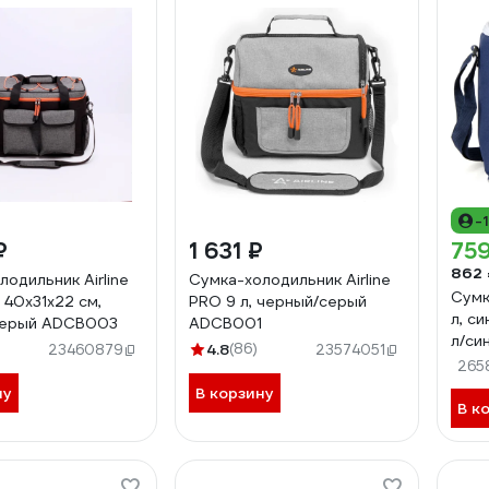
-
₽
1 631 ₽
759
862 
одильник Airline
Сумка-холодильник Airline
Сумк
 40х31х22 см,
PRO 9 л, черный/серый
л, си
серый ADCB003
ADCB001
л/си
4.8
(86)
23460879
23574051
265
ну
В корзину
В к