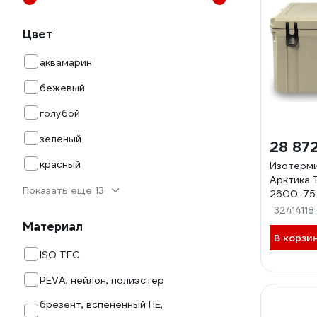
Цвет
аквамарин
бежевый
голубой
зеленый
28 87
красный
Изотерми
Арктика 
Показать еще 13
2600-75
32414118
Материал
В корзи
ISO TEC
PEVA, нейлон, полиэстер
брезент, вспененный ПE,