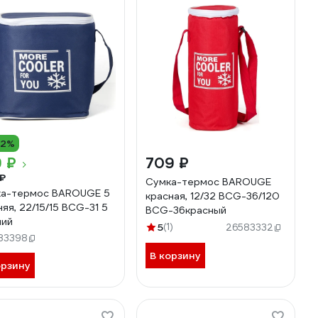
12%
 ₽
709 ₽
₽
Сумка-термос BAROUGE
а-термос BAROUGE 5
красная, 12/32 BCG-36/120
няя, 22/15/15 BCG-31 5
BCG-36красный
ний
5
(1)
26583332
83398
В корзину
орзину