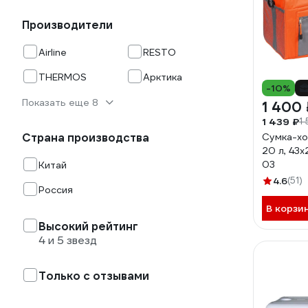
Производители
Airline
RESTO
THERMOS
Арктика
-10%
Показать еще 8
1 400 
1 439 ₽
1
Страна производства
Сумка-хол
20 л, 43
03
Китай
4.6
(51)
Россия
В корзи
Высокий рейтинг
4 и 5 звезд
Только с отзывами