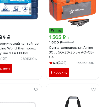
-11%
94 ₽
1 565 ₽
1 600 ₽
1 758 ₽
ермический контейнер
Сумка-холодильник Airline
ing World thermobox
30 л, 50x26x25 см AO-CB-
y line 10 л 138362
04
8
(101)
26911310
4.8
(204)
15536209
орзину
В корзину