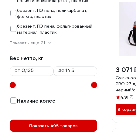
полиэтиленвинилацетат, пластик
брезент, ПЭ пена, поликарбонат,
фольга, пластик
брезент, ПЭ пена, фольгированный
материал, пластик
Показать еще 21
Вес нетто, кг
3 071 
от
до
Сумка-хол
PRO 27 л,
черный/
4.9
(17)
Наличие колес
В корзи
Показать 495 товаров