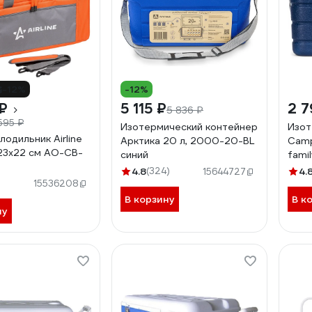
-12%
-12%
₽
5 115 ₽
2 7
5 836 ₽
 595 ₽
Изотермический контейнер
Изот
одильник Airline
Арктика 20 л, 2000-20-BL
Camp
x23x22 см AO-CB-
синий
famil
4.8
(324)
4.
15644727
15536208
В корзину
В к
ну