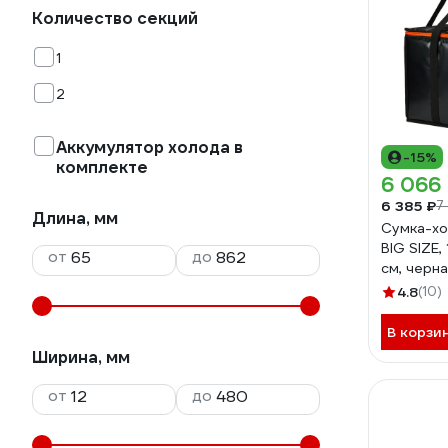
Количество секций
1
2
Аккумулятор холода в
-15%
комплекте
6 066
6 385 ₽
7
Длина, мм
Сумка-хол
BIG SIZE,
от
до
см, черн
4.8
(10)
В корзи
Ширина, мм
от
до