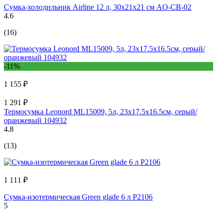
Сумка-холодильник Airline 12 л, 30x21x21 см AO-CB-02
4.6
(16)
-11%
1 155 ₽
1 291 ₽
Термосумка Leonord ML15009, 5л, 23x17.5x16.5см, серый/
оранжевый 104932
4.8
(13)
1 111 ₽
Сумка-изотермическая Green glade 6 л P2106
5