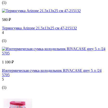
(1)
580 ₽
Термосумка Arizone 21.5x13x25 см 47-215132
4
(1)
1 100 ₽
Изотермическая сумка-холодильник RIVACASE grey 5 л /24
5705
5
(1)