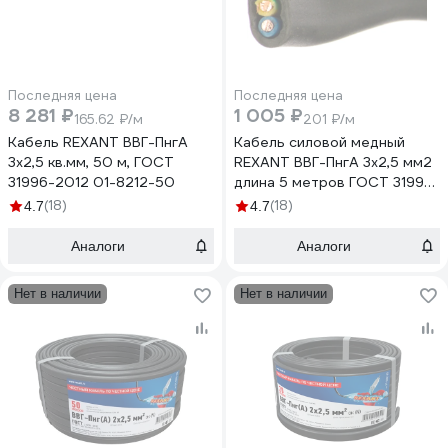
Последняя цена
Последняя цена
8 281 ₽
1 005 ₽
165.62 ₽/м
201 ₽/м
Кабель REXANT ВВГ-ПнгА
Кабель силовой медный
3x2,5 кв.мм, 50 м, ГОСТ
REXANT ВВГ-ПнгА 3x2,5 мм2
31996-2012 01-8212-50
длина 5 метров ГОСТ 31996-
2012 ТУ 16-705.499-2010
(18)
(18)
4.7
4.7
01-8212-5
Аналоги
Аналоги
Нет в наличии
Нет в наличии