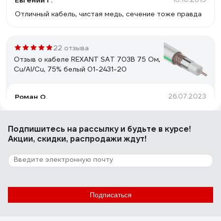
Евгений Г.
Отличный кабель, чистая медь, сечение тоже правда
22 отзыва
Отзыв о кабеле REXANT SAT 703B 75 Ом,
Cu/Al/Cu, 75% белый 01-2431-20
Роман О.
26.07.2023
цена/качество
Подпишитесь
на рассылку
и будьте в курсе!
Акции, скидки, распродажи ждут!
10 отзывов
Отзыв о кабеле КВК-В-2 PROCONNECT
2х0,50кв. мм /CCA/, /96/, 200м., белый 01-
4216
Андрей Ш.
01.12.2021
Подписаться
Низкая цена