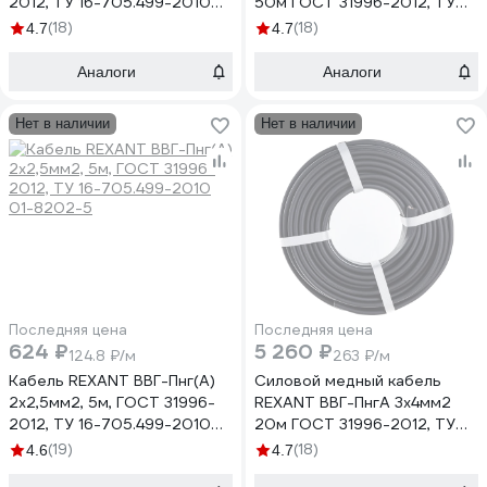
2012, ТУ 16-705.499-2010
50м ГОСТ 31996-2012, ТУ
01-8212-20
16-705.499-2010 01-8215-
(18)
(18)
4.7
4.7
50
Аналоги
Аналоги
Нет в наличии
Нет в наличии
Последняя цена
Последняя цена
624 ₽
5 260 ₽
124.8 ₽/м
263 ₽/м
Кабель REXANT ВВГ-Пнг(А)
Силовой медный кабель
2x2,5мм2, 5м, ГОСТ 31996-
REXANT ВВГ-ПнгА 3x4мм2
2012, ТУ 16-705.499-2010
20м ГОСТ 31996-2012, ТУ
01-8202-5
16-705.499-2010 01-8213-
(19)
(18)
4.6
4.7
20