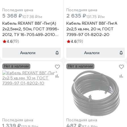
Последняя цена
Последняя цена
5 368 ₽
2 635 ₽
107.36 ₽/м
131.75 ₽/м
Кабель REXANT ВВГ-Пнг(А)
Кабель REXANT ВВГ-ПнгА
2x2,5мм2, 50м, ГОСТ 31996-
2x2,5 кв.мм, 20 м, ГОСТ
2012, ТУ 16-705.499-2010
7399-97 01-8202-20
01-8202-50
(19)
(19)
4.6
4.6
Аналоги
Аналоги
Нет в наличии
Нет в наличии
Последняя цена
Последняя цена
1 339 ₽
487 ₽
133.9 ₽/м
97.4 ₽/м