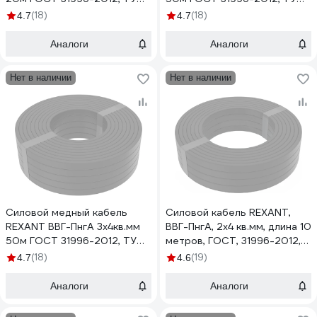
16-705.499-2010 01-8214-
16-705.499-2010 01-8214-
(18)
(18)
4.7
4.7
20
50
Аналоги
Аналоги
Нет в наличии
Нет в наличии
Силовой медный кабель
Силовой кабель REXANT,
REXANT ВВГ-ПнгА 3x4кв.мм
ВВГ-ПнгА, 2x4 кв.мм, длина 10
50м ГОСТ 31996-2012, ТУ
метров, ГОСТ, 31996-2012,
16-705.499-2010 01-8213-
ТУ, медный 16-705.499-2010
(18)
(19)
4.7
4.6
50
Аналоги
Аналоги