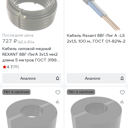
Последняя цена
Кабель Rexant ВВГ-Пнг А -LS
727 ₽
2x1,5, 100 м., ГОСТ 01-8214-2
145.4 ₽/м
Кабель силовой медный
REXANT ВВГ-ПнгА 3x1,5 мм2
длина 5 метров ГОСТ 31996-
2012 ТУ 16-705.499-2010
(18)
4.7
01-8215-5
Аналоги
Аналоги
Нет в наличии
Нет в наличии