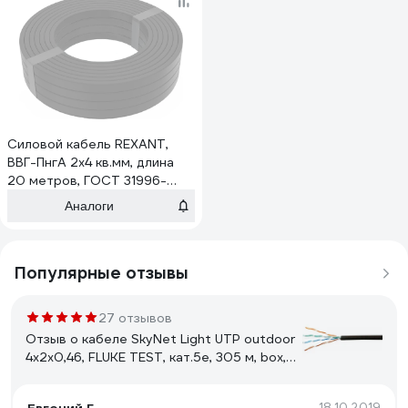
Cиловой кабель REXANT,
ВВГ-ПнгА 2x4 кв.мм, длина
20 метров, ГОСТ 31996-
2012, ТУ, медный 16-
Аналоги
705.499-2010
Популярные отзывы
27 отзывов
Отзыв о кабеле SkyNet Light UTP outdoor
4x2x0,46, FLUKE TEST, кат.5e, 305 м, box,
черный CSL-UTP-4-CU-OUT
18.10.2019