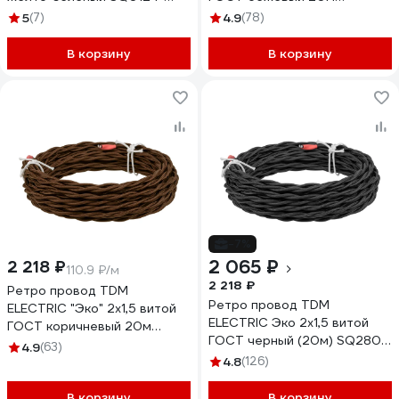
2727
SQ2801-0213
5
(7)
4.9
(78)
В корзину
В корзину
-7%
2 065 ₽
2 218 ₽
110.9 ₽/м
2 218 ₽
Ретро провод TDM
Ретро провод TDM
ELECTRIC "Эко" 2x1,5 витой
ELECTRIC Эко 2х1,5 витой
ГОСТ коричневый 20м
ГОСТ черный (20м) SQ2801-
SQ2801-0221
4.9
(63)
0231
4.8
(126)
В корзину
В корзину