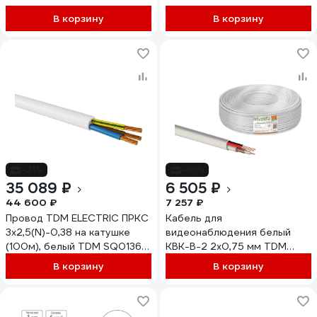
В корзину
В корзину
-21%
-10%
35 089 ₽
6 505 ₽
44 600 ₽
7 257 ₽
Провод TDM ELECTRIC ПРКС
Кабель для
3x2,5(N)-0,38 на катушке
видеонаблюдения белый
(100м), белый TDM SQ0136-
КВК-В-2 2х0,75 мм TDM
0025
ELECTRIC 200 метров, для
В корзину
В корзину
внутренней прокладки,
серия "Народная" SQ0123-
0103