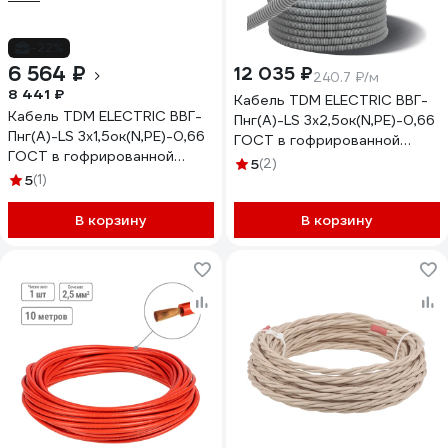
-22%
6 564 ₽
12 035 ₽
240.7 ₽/м
8 441 ₽
Кабель TDM ELECTRIC ВВГ-
Кабель TDM ELECTRIC ВВГ-
Пнг(А)-LS 3х2,5ок(N,PE)-0,66
Пнг(А)-LS 3х1,5ок(N,PE)-0,66
ГОСТ в гофрированной
ГОСТ в гофрированной
трубе ПВХ d20 серая (50 м)
5
(2)
трубе ПНД d16 черная (50
5
(1)
SQ0140-2002
м) SQ0140-1001
В корзину
В корзину