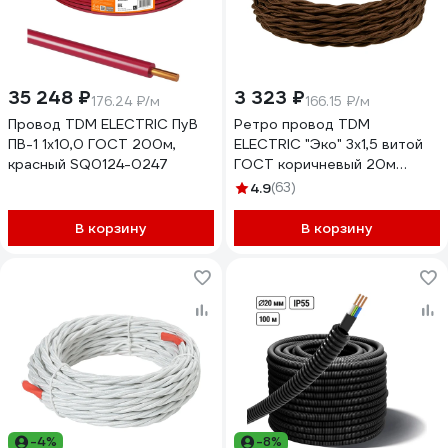
35 248 ₽
3 323 ₽
176.24 ₽/м
166.15 ₽/м
Провод TDM ELECTRIC ПуВ
Ретро провод TDM
ПВ-1 1х10,0 ГОСТ 200м,
ELECTRIC "Эко" 3x1,5 витой
красный SQ0124-0247
ГОСТ коричневый 20м
SQ2801-0223
4.9
(63)
В корзину
В корзину
-4%
-8%