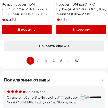
Ретро провод TDM
Провод TDM ELECTRIC
ELECTRIC "Эко" 3x1,5 витой
ПуГВнг(А)-LS 1x10, ГОСТ, 10м,
ГОСТ белый 20м SQ2801-
синий SQ0124-2735
0203
4.9
(112)
5
(8)
В корзину
В корзину
Показать еще 40
1
2
3
4
5
...
50
Популярные отзывы
27 отзывов
Отзыв о кабеле SkyNet Light UTP outdoor
4x2x0,46, FLUKE TEST, кат.5e, 305 м, box,
черный CSL-UTP-4-CU-OUT