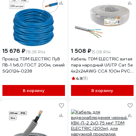
15 676 ₽
1 508 ₽
78.38 ₽/м
15.08 ₽/м
Провод TDM ELECTRIC ПуВ
Кабель TDM ELECTRIC витая
ПВ-1 1х6,0 ГОСТ 200м, синий
пара народный U/UTP Cat 5e
SQ0124-0238
4х2х24AWG CCA 100м PVC,
серый SQ0107-0115
4.9
(9)
В корзину
В корзину