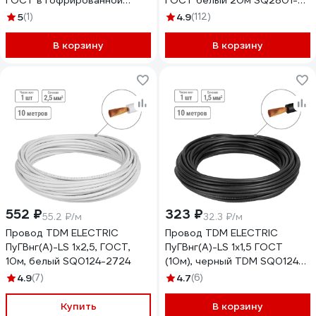
ГОСТ в гофрированной
ГОСТ белый 20м SQ2801-
трубе ПНД d20 черная (50
0201
5
(1)
4.9
(112)
м) SQ0140-1002
В корзину
В корзину
552 ₽
323 ₽
55.2 ₽/м
32.3 ₽/м
Провод TDM ELECTRIC
Провод TDM ELECTRIC
ПуГВнг(А)-LS 1x2,5, ГОСТ,
ПуГВнг(А)-LS 1x1,5 ГОСТ
10м, белый SQ0124-2724
(10м), черный TDM SQ0124-
2714
4.9
(7)
4.7
(6)
Купить
В корзину