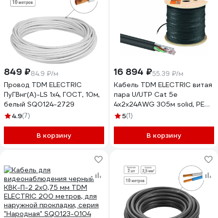
849 ₽
16 894 ₽
84.9 ₽/м
55.39 ₽/м
Провод TDM ELECTRIC
Кабель TDM ELECTRIC витая
ПуГВнг(А)-LS 1x4, ГОСТ, 10м,
пара U/UTP Cat 5e
белый SQ0124-2729
4x2х24AWG 305м solid, PE
для наружной прокладки,
4.9
(7)
5
(1)
чёрный, трос 1,2мм SQ0107-
0107
В корзину
В корзину