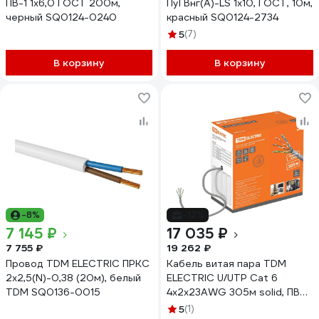
ПВ-1 1х6,0 ГОСТ 200м,
ПуГВнг(А)-LS 1x10, ГОСТ, 10м,
черный SQ0124-0240
красный SQ0124-2734
5
(7)
В корзину
В корзину
-8%
-12%
7 145 ₽
17 035 ₽
7 755 ₽
19 262 ₽
Провод TDM ELECTRIC ПРКС
Кабель витая пара TDM
2x2,5(N)-0,38 (20м), белый
ELECTRIC U/UTP Cat 6
TDM SQ0136-0015
4х2х23AWG 305м solid, ПВХ,
серый SQ0107-0103
5
(1)