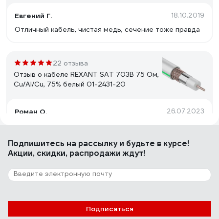
Евгений Г.
18.10.2019
Отличный кабель, чистая медь, сечение тоже правда
22 отзыва
Отзыв о кабеле REXANT SAT 703B 75 Ом,
Cu/Al/Cu, 75% белый 01-2431-20
Роман О.
26.07.2023
цена/качество
Подпишитесь
на рассылку
и будьте в курсе!
Акции, скидки, распродажи ждут!
10 отзывов
Отзыв о кабеле КВК-В-2 PROCONNECT
2х0,50кв. мм /CCA/, /96/, 200м., белый 01-
4216
Андрей Ш.
01.12.2021
Подписаться