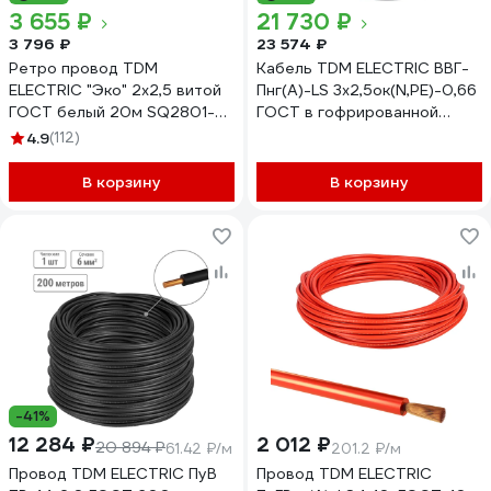
3 655 ₽
21 730 ₽
3 796 ₽
23 574 ₽
Ретро провод TDM
Кабель TDM ELECTRIC ВВГ-
ELECTRIC "Эко" 2x2,5 витой
Пнг(А)-LS 3x2,5ок(N,PE)-0,66
ГОСТ белый 20м SQ2801-
ГОСТ в гофрированной
0202
трубе ПНД d20 черный 100
4.9
(112)
метров SQ0140-1102
В корзину
В корзину
-41%
12 284 ₽
2 012 ₽
20 894 ₽
61.42 ₽/м
201.2 ₽/м
Провод TDM ELECTRIC ПуВ
Провод TDM ELECTRIC