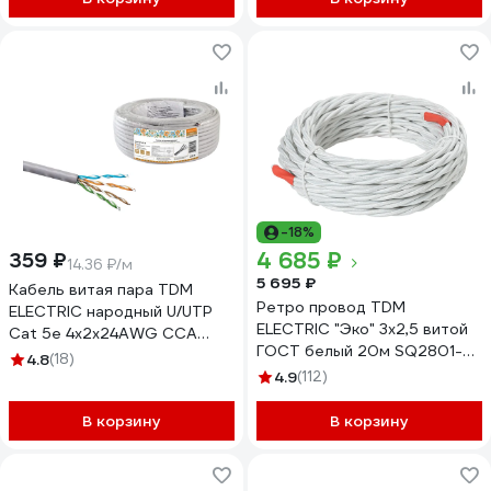
-18%
4 685 ₽
359 ₽
14.36 ₽/м
5 695 ₽
Кабель витая пара TDM
Ретро провод TDM
ELECTRIC народный U/UTP
ELECTRIC "Эко" 3x2,5 витой
Cat 5e 4х2х24AWG CCA
ГОСТ белый 20м SQ2801-
(25м) PVC, серый SQ0107-
4.8
(18)
0204
0113
4.9
(112)
В корзину
В корзину