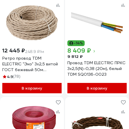
-14%
8 409 ₽
12 445 ₽
248.9 ₽/м
9 812 ₽
Ретро провод TDM
Провод TDM ELECTRIC ПРКС
ELECTRIC "Эко" 3x2,5 витой
3x2,5(N)-0,38 (20м), белый
ГОСТ бежевый 50м
TDM SQ0136-0023
SQ2801-0114
4.9
(78)
В корзину
В корзину