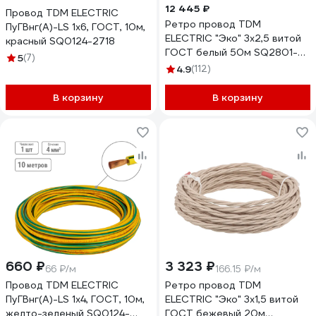
12 445 ₽
Провод TDM ELECTRIC
Ретро провод TDM
ПуГВнг(А)-LS 1x6, ГОСТ, 10м,
ELECTRIC "Эко" 3x2,5 витой
красный SQ0124-2718
ГОСТ белый 50м SQ2801-
5
(7)
0104
4.9
(112)
В корзину
В корзину
660 ₽
3 323 ₽
66 ₽/м
166.15 ₽/м
Провод TDM ELECTRIC
Ретро провод TDM
ПуГВнг(А)-LS 1x4, ГОСТ, 10м,
ELECTRIC "Эко" 3x1,5 витой
желто-зеленый SQ0124-
ГОСТ бежевый 20м