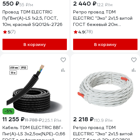
550 ₽
2 440 ₽
55 ₽/м
122 ₽/м
Провод TDM ELECTRIC
Ретро провод TDM
ПуГВнг(А)-LS 1x2,5, ГОСТ,
ELECTRIC "Эко" 2x1,5 витой
10м, красный SQ0124-2726
ГОСТ бежевый 20м
SQ2801-0211
5
(7)
4.9
(78)
В корзину
В корзину
-5%
11 255 ₽
2 218 ₽
11 788 ₽
225.1 ₽/м
110.9 ₽/м
Кабель TDM ELECTRIC ВВГ-
Ретро провод TDM
Пнг(А)-LS 3х2,5ок(N,PE)-0,66
ELECTRIC "Эко" 2x1,5 витой