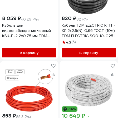
8 059 ₽
820 ₽
40.29 ₽/м
82 ₽/м
Кабель для
Кабель TDM ELECTRIC КГТП-
видеонаблюдения черный
ХЛ 2x2,5(N)-0,66 ГОСТ (10м)
КВК-П-2 2х0,75 мм TDM
TDM ELECTRIC SQ0110-0251
ELECTRIC 200 метров, для
4.2
(6)
наружной прокладки, серия
"Народная" SQ0123-0104
В корзину
В корзину
-14%
10 649 ₽
853 ₽
85.3 ₽/м