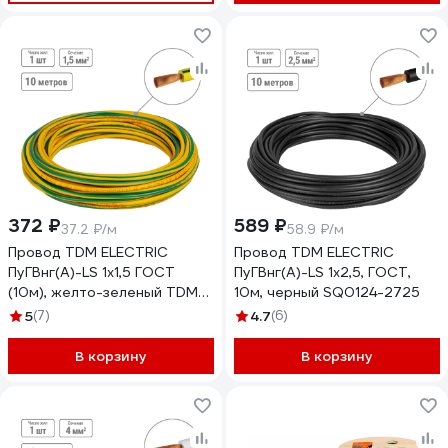
372 ₽
589 ₽
37.2 ₽/м
58.9 ₽/м
Провод TDM ELECTRIC
Провод TDM ELECTRIC
ПуГВнг(А)-LS 1x1,5 ГОСТ
ПуГВнг(А)-LS 1x2,5, ГОСТ,
(10м), желто-зеленый TDM
10м, черный SQ0124-2725
SQ0124-2711
5
(7)
4.7
(6)
В корзину
В корзину