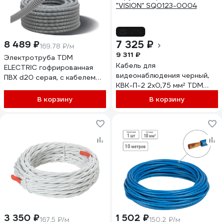
-21%
7 325 ₽
8 489 ₽
169.78 ₽/м
9 311 ₽
Электротруба TDM
Кабель для
ELECTRIC гофрированная
видеонаблюдения черный,
ПВХ d20 серая, с кабелем
КВК-П-2 2х0,75 мм² TDM
ВВГ-Пнг(А)-LS
ELECTRIC (200м), для
3x1,5ок(N,PE)-0,66, ГОСТ, 50
В корзину
В корзину
наружной прокладки,
м SQ0140-2003
"VISION" SQ0123-0004
3 350 ₽
1 502 ₽
167.5 ₽/м
150.2 ₽/м