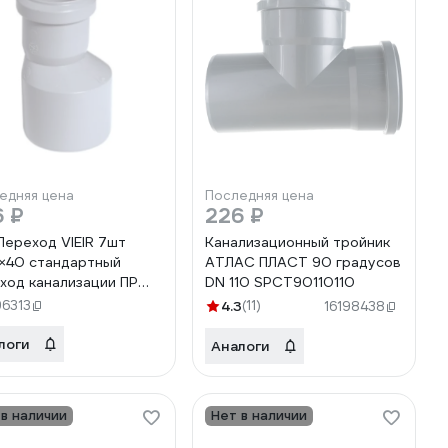
едняя цена
Последняя цена
6 ₽
226 ₽
Переход VIEIR 7шт
Канализационный тройник
40 стандартный
АТЛАС ПЛАСТ 90 градусов
ход канализации ПР
DN 110 SPCT90110110
0 С
96313
4.3
(11)
16198438
логи
Аналоги
 в наличии
Нет в наличии