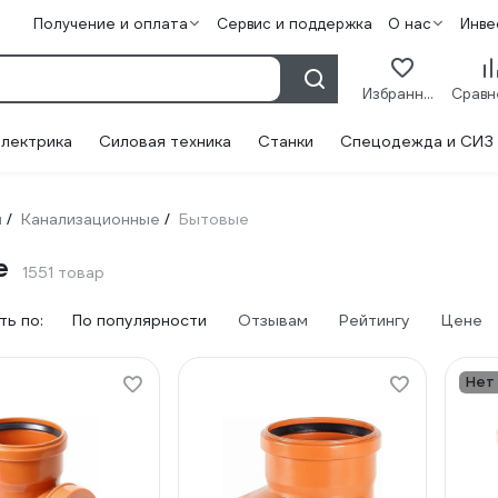
Получение и оплата
Сервис и поддержка
О нас
Инве
Избранное
лектрика
Силовая техника
Станки
Спецодежда и СИЗ
и
Канализационные
Бытовые
/
/
е
1551 товар
ь по:
По популярности
Отзывам
Рейтингу
Цене
Нет