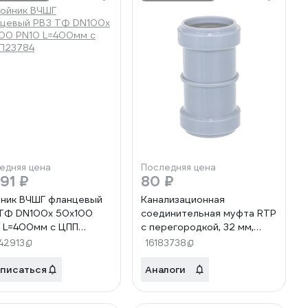
едняя цена
Последняя цена
191 ₽
80 ₽
ник ВЧШГ фланцевый
Канализационная
ТФ DN100х 50х100
соединительная муфта RTP
 L=400мм с ЦПП
с перегородкой, 32 мм,
84
серая 11333
42913
16183738
писаться
Аналоги