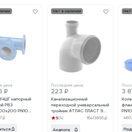
личии
Нет в наличии
Нет
я цена
Последняя цена
Посл
6 ₽
223 ₽
3 8
ВЧШГ напорный
Канализационный
Коле
ый РВЗ
переходной универсальный
флан
00х200 PN10
тройник АТЛАС ПЛАСТ 90
PN10
с ЦПП 32918
град, DN 110х50,
7
5
(4)
460
16413895
фронтальный
SPCTVF110050
аться
Под
Аналоги