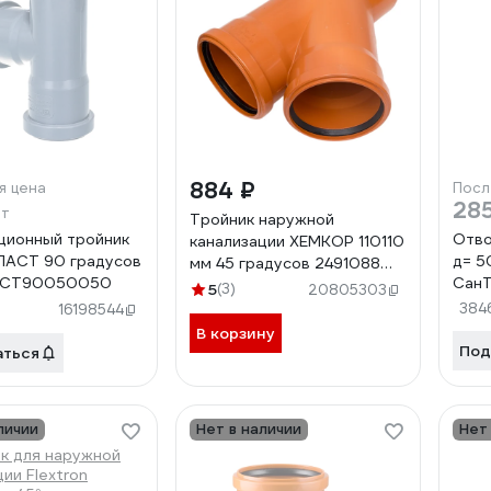
884 ₽
я цена
Посл
285
шт
Тройник наружной
ционный тройник
Отв
канализации ХЕМКОР 110110
ЛАСТ 90 градусов
д= 5
мм 45 градусов 2491088
PCT90050050
Сан
05979
5
(3)
20805303
384
16198544
В корзину
Под
аться
личии
Нет в наличии
Нет