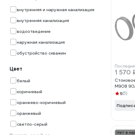
внутренняя и наружная канализация
внутренняя канализация
водоотведение
наружная канализация
обустройство скважин
Последня
Цвет
1 570 
Стоковое
белый
M908 90
коричневый
5
(5)
оранжево-коричневый
Подпис
оранжевый
светло-серый
Нет в на