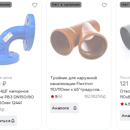
личии
Нет в наличии
Нет
я цена
Тройник для наружной
Посл
 ₽
121
канализации Flextron
110/110мм х 45°градусов
ЧШГ напорное
Отво
SVK-KN70111145
5
(4)
16236256
е РВЗ DN150/90
110х
Н0000000748
50мм 12441
4.
Аналоги
1
Ана
аться