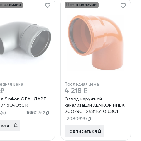
 в наличии
Нет в наличии
едняя цена
Последняя цена
 ₽
4 218 ₽
д Sinikon СТАНДАРТ
Отвод наружной
87° 504059.R
канализации ХЕМКОР НПВХ
200х90° 2481161 0 6301
5
(4)
16160752
20806167
логи
Подписаться