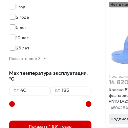
Нет в на
1 год
2 года
5 лет
10 лет
25 лет
Показать еще 3
Max температура эксплуатации,
Последня
°С
14 820
от
до
Колено В
фланцево
PN10 L=2
4604284
Подпис
Показать 1 551 товар