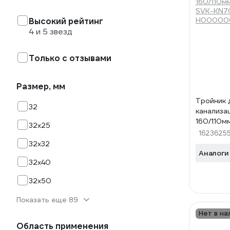
Высокий рейтинг
4 и 5 звезд
Только с отзывами
Размер, мм
Тройник 
32
канализац
160/110м
32х25
SVK-KN70
1623625
Н00000
32х32
Аналоги
32х40
32х50
Показать еще 89
Нет в на
Область применения