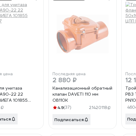
я цена
Последняя цена
Посл
2 880 ₽
12 
ля унитаза
Канализационный обратный
Трой
n A90-22 22
клапан DAVETI 110 мм
РВЗ 
ИЕГА 101855
OB110K
PN10
7
П237
9
4.9
(37)
460
21420118
аться
Под
Подписаться