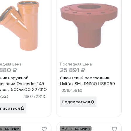
едняя цена
Последняя цена
880 ₽
25 891 ₽
ник наружной
Фланцевый переходник
лизации Ostendorf 45
Halifax SML DN150 HS6059
усов, 500х400 227310
35164591
9
(52)
16077281
Подписаться
писаться
 в наличии
Нет в наличии