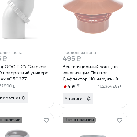
едняя цена
Последняя цена
 ₽
495 ₽
од ООО ПКФ Сварком
Вентиляционный зонт для
0 поворотный универс.
канализации Flextron
Тех s050277
Дефлектор 110 наружный
SVK-KN145008
67890
4.9
(15)
16236428
Н0000011838
писаться
Аналоги
 в наличии
Нет в наличии