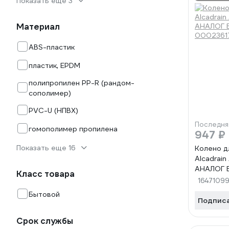
Показать еще 3
Материал
ABS-пластик
пластик, EPDM
полипропилен PP-R (рандом-
сополимер)
PVC-U (НПВХ)
Последня
гомополимер пропилена
947 ₽
Показать еще 16
Колено д
Alcadrai
АНАЛОГ В
Класс товара
0002361
1647109
Бытовой
Подпис
Срок службы