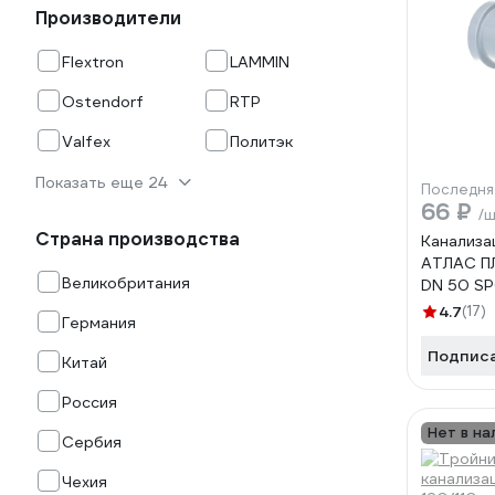
Производители
Flextron
LAMMIN
Ostendorf
RTP
Valfex
Политэк
Показать еще 24
Последня
66 ₽
/
Страна производства
Канализа
АТЛАС П
Великобритания
DN 50 S
4.7
(17)
Германия
Подпис
Китай
Россия
Нет в на
Сербия
Чехия