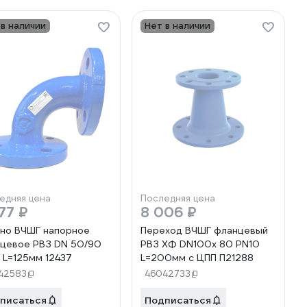
 в наличии
Нет в наличии
едняя цена
Последняя цена
77 ₽
8 006 ₽
но ВЧШГ напорное
Переход ВЧШГ фланцевый
цевое РВЗ DN 50/90
РВЗ ХФ DN100х 80 PN10
 L=125мм 12437
L=200мм с ЦПП П21288
42583
46042733
писаться
Подписаться