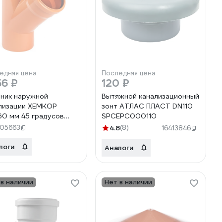
едняя цена
Последняя цена
56 ₽
120 ₽
ник наружной
Вытяжной канализационный
лизации ХЕМКОР
зонт АТЛАС ПЛАСТ DN110
60 мм 45 градусов
SPCEPC000110
090 0 6307
05663
4.8
(8)
16413846
логи
Аналоги
 в наличии
Нет в наличии