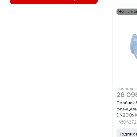
Нет в на
Последня
26 09
Тройник 
фланцев
DN200х1
L=600мм 
4604272
Подпис