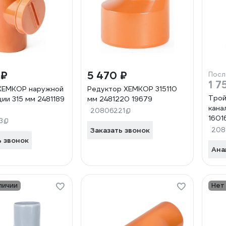
 ₽
5 470 ₽
Посл
1 7
 ХЕМКОР наружной
Редуктор ХЕМКОР 315110
Трой
ции 315 мм 2481189
мм 2481220 19679
кана
20806221
1601
3
2491
Заказать звонок
208
ь звонок
Ана
личии
Нет