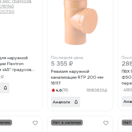
для наружной
Последняя цена
Посл
5 355 ₽
28
ии Flextron
м х45° градусов
Ревизия наружной
ПВХ 
161145
5
канализации RTP 200 мм
Ф50×
00750
16117
пере
50/4
4.6
(16)
418
16183833
Ана
Аналоги
личии
Нет в наличии
Нет