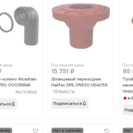
я цена
Последняя цена
Посл
₽
15 751 ₽
95 
 колено Alcadrain
Фланцевый переходник
Трой
/90 00036846
Halifax SML DN100 HS4059
кана
град
35164627
16471089
4.
Подписаться
аться
Под
личии
Нет в наличии
Нет