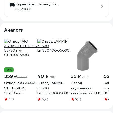
Курьером:
c 14 августа,
от 290 ₽
Аналоги
-5%
359 ₽
40 ₽
35 ₽
52 
/шт
/шт
379 ₽
Отвод PRO AQUA
Отвод LAMMIN
Отвод
Кана
STILTE PLUS
50x30,
внутренней
отво
58x30 мм
Lm35040005030
канализации TEBO
30 г
STPL1005830
ПП 50, 30 гр
серы
5
(1)
5
(2)
5
(7)
4.
013020312