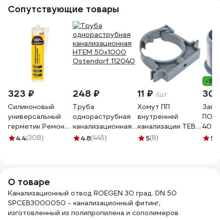
Сопутствующие товары
-9%
323 ₽
248 ₽
11 ₽
30
/шт
Силиконовый
Труба
Хомут ПП
Загл
универсальный
однораструбная
внутренней
ПОЛ
герметик Ремонт
канализационная
канализации TEBO
405
на 100%
HTEM 50х1000
50 с защелкой
4.4
(308)
4.8
(445)
5
(8)
5
(
бесцветный
Ostendorf 112040
013030103
RUTDE26063/H1619
О товаре
Канализационный отвод ROEGEN 30 град. DN 50
SPCEB3000050 - канализационный фитинг,
изготовленный из полипропилена и сополимеров