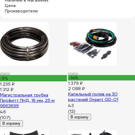
Наличие в магазинах
Цена
Производители
-34%
-6%
1 379 ₽
1 235 ₽
2 088 ₽
1 312 ₽
Капельный полив на 30
Магистральная трубка
растений Gigant GD-01
Профитт ПНД, 16 мм, 25 м
4.3
9663699
(12)
4.6
(107)
В корзину
В корзину