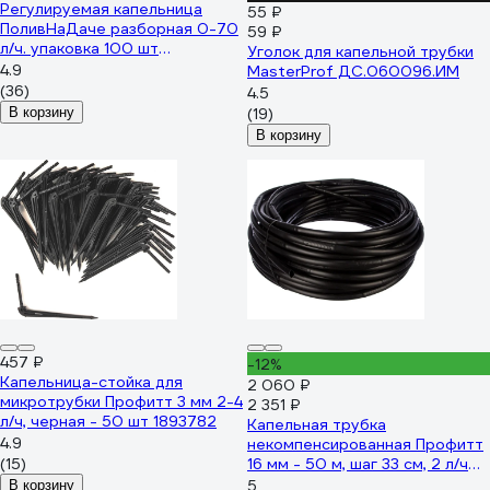
Регулируемая капельница
55 ₽
ПоливНаДаче разборная 0-70
59 ₽
л/ч. упаковка 100 шт
Уголок для капельной трубки
AOD0170B.100
4.9
MasterProf ДС.060096.ИМ
(36)
4.5
В корзину
(19)
В корзину
457 ₽
-12%
Капельница-стойка для
2 060 ₽
микротрубки Профитт 3 мм 2-4
2 351 ₽
л/ч, черная - 50 шт 1893782
Капельная трубка
4.9
некомпенсированная Профитт
(15)
16 мм - 50 м, шаг 33 см, 2 л/ч
0342924-RCS
5
В корзину