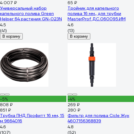
4 007 ₽
65 ₽
Универсальный набор
Тройник для капельного
капельного полива Green
полива 16 мм., для трубки
Helper 64 растения GN-023N
MasterProf ДС.060095.ИМ
4.5
4.6
(41)
(13)
В корзину
В корзину
-5%
-4%
808 ₽
269 ₽
851 ₽
280 ₽
Трубка ПНД Профитт 16 мм, 15
Фильтр для полива Cicle Жук
м 9664016
4607156368839
4.6
4.8
(107)
(52)