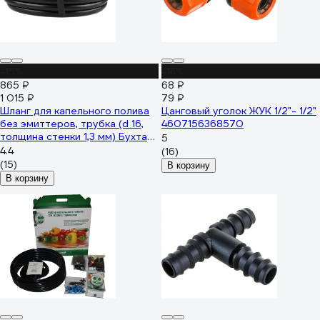
-15%
-14%
865 ₽
68 ₽
1 015 ₽
79 ₽
Шланг для капельного полива
Цанговый уголок ЖУК 1/2"- 1/2"
без эмиттеров, трубка (d 16,
4607156368570
толщина стенки 1,3 мм) Бухта
5
25 М MasterProf
4.4
(16)
ДС.060106.25
(15)
В корзину
В корзину