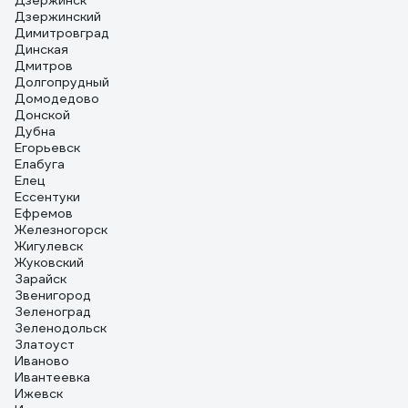
Дзержинск
Дзержинский
Димитровград
Динская
Дмитров
Долгопрудный
Домодедово
Донской
Дубна
Егорьевск
Елабуга
Елец
Ессентуки
Ефремов
Железногорск
Жигулевск
Жуковский
Зарайск
Звенигород
Зеленоград
Зеленодольск
Златоуст
Иваново
Ивантеевка
Ижевск