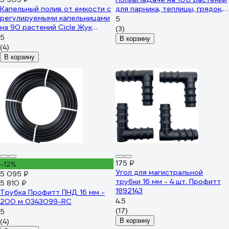
Капельный полив от емкости с
для парника, теплицы, грядок, с
регулируемыми капельницами
резьбовым адаптером
5
на 90 растений Cicle Жук
GS.100.5235
(3)
8029-00 4630035338029
5
В корзину
(4)
В корзину
175 ₽
-12%
Угол для магистральной
5 095 ₽
трубки 16 мм - 4 шт. Профитт
5 810 ₽
1892143
Трубка Профитт ПНД 16 мм -
4.5
200 м 0343099-RC
(17)
5
(4)
В корзину