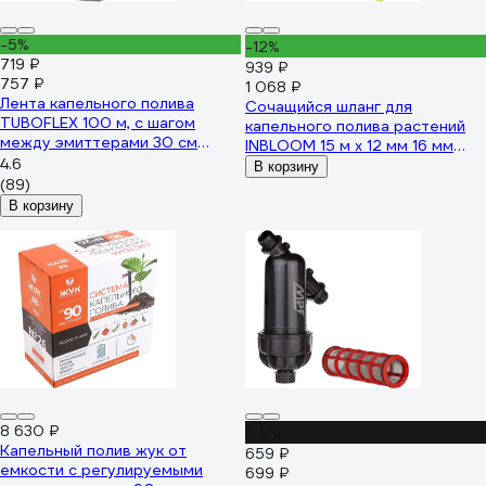
-5%
-12%
719 ₽
939 ₽
757 ₽
1 068 ₽
Лента капельного полива
Сочащийся шланг для
TUBOFLEX 100 м, с шагом
капельного полива растений
между эмиттерами 30 см
INBLOOM 15 м x 12 мм 16 мм
ЛКП10003 4620759669226
4.6
160-038
В корзину
(89)
В корзину
8 630 ₽
-6%
Капельный полив жук от
659 ₽
емкости с регулируемыми
699 ₽