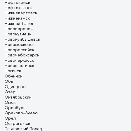
Нефтекамск
Нефтеюганск
Нижневартовск
Нижнекамск
Нижний Тагил
Нововоронеж
Новокузнецк
Новокуйбышевск
Новомосковск
Новороссийск
Новочебоксарск
Новочеркасск
Новошахтинск
Ногинск
Обнинск
Обь
Одинцово
Озёры
Октябрьский
Омск
Оренбург
Орехово-Зуево
Орёл
Острогожск
Павловский Посад