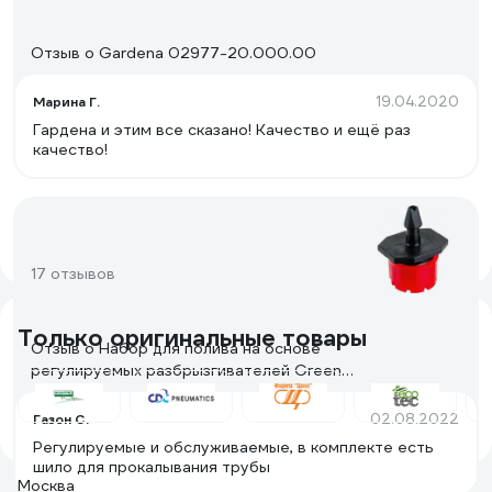
Отзыв о Gardena 02977-20.000.00
19.04.2020
Марина Г.
Гардена и этим все сказано! Качество и ещё раз
качество!
17 отзывов
Только оригинальные товары
Отзыв о Набор для полива на основе
регулируемых разбрызгивателей Green
Helper GN-441
02.08.2022
Газон С.
Регулируемые и обслуживаемые, в комплекте есть
шило для прокалывания трубы
Москва