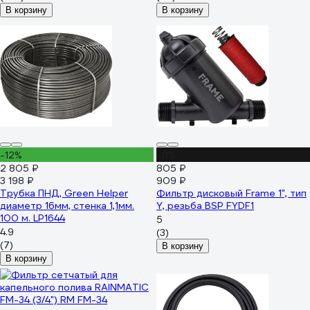
В корзину
В корзину
-12%
-11%
2 805 ₽
805 ₽
3 198 ₽
909 ₽
Трубка ПНД, Green Helper
Фильтр дисковый Frame 1", тип
диаметр 16мм, стенка 1,1мм.
Y, резьба BSP FYDF1
100 м. LP1644
5
4.9
(3)
(7)
В корзину
В корзину