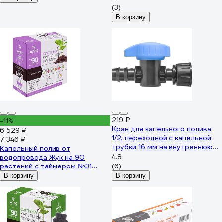
(3)
В корзину
219 ₽
-11%
Кран для капельного полива
6 529 ₽
1/2, переходной с капельной
7 346 ₽
трубки 16 мм на внутреннюю
Капельный полив от
резьбу 1/2" MasterProf
4.8
водопровода Жук на 90
ДС.060098.ИМ
растений с таймером №31
(6)
4630035339101
В корзину
В корзину