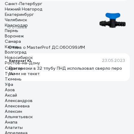
Санкт-Петербург
Нижний Новгород
Екатеринбург
Челябинск
Краснодар
3 отзыва
Пермь
Воронеж
Самара
Казань
Отзыв о MasterProf ДС.060099.ИМ
Волгоград
Новосибирск
23.05.2023
Валерхат Ю.
Ростов-на-Дону
Саратов
При врезки в 32 тпубу ПНД использовал сверло перо
Тула
14 мм не текет
Тюмень
Уфа
Азов
Аксай
Александров
Алексеевка
Алексин
Альметьевск
Анапа
Апатиты
Апрелевка