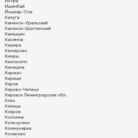
Истра
Ишимбай
Йошкар-Ола
Калуга
Каменск-Уральский
Каменск-Шахтинский
Камышин
Касимов
Кашира
Кемерово
Кимры
Кингисепп
Кинешма
Киржач
Кириши
Киров
Кирово-Чепецк
Кировск Ленинградская обл.
Клин
Клинцы
Ковров
Коломна
Кольчугино
Коммунарка
Конаково