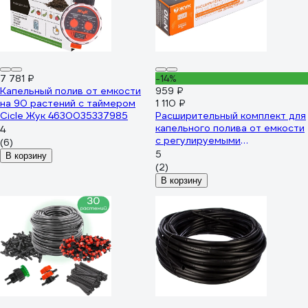
7 781 ₽
-14%
Капельный полив от емкости
959 ₽
на 90 растений с таймером
1 110 ₽
Cicle Жук 4630035337985
Расширительный комплект для
капельного полива от емкости
4
c регулируемыми
(6)
капельницами Жук 7329-00
5
В корзину
4630035337329
(2)
В корзину