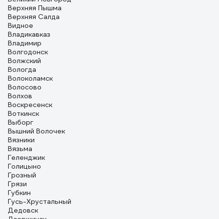
Верхняя Пышма
Верхняя Салда
Видное
Владикавказ
Владимир
Волгодонск
Волжский
Вологда
Волоколамск
Волосово
Волхов
Воскресенск
Воткинск
Выборг
Вышний Волочек
Вязники
Вязьма
Геленджик
Голицыно
Грозный
Грязи
Губкин
Гусь-Хрустальный
Дедовск