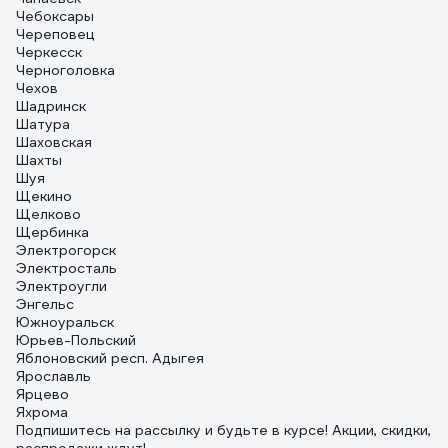
Чебоксары
Череповец
Черкесск
Черноголовка
Чехов
Шадринск
Шатура
Шаховская
Шахты
Шуя
Щекино
Щелково
Щербинка
Электрогорск
Электросталь
Электроугли
Энгельс
Южноуральск
Юрьев-Польский
Яблоновский респ. Адыгея
Ярославль
Ярцево
Яхрома
Подпишитесь
на рассылку
и будьте в курсе! Акции, скидки,