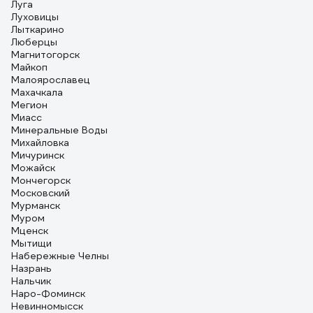
Луга
Луховицы
Лыткарино
Люберцы
Магнитогорск
Майкоп
Малоярославец
Махачкала
Мегион
Миасс
Минеральные Воды
Михайловка
Мичуринск
Можайск
Мончегорск
Московский
Мурманск
Муром
Мценск
Мытищи
Набережные Челны
Назрань
Нальчик
Наро-Фоминск
Невинномысск