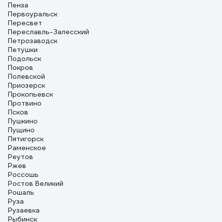
Пенза
Первоуральск
Пересвет
Переславль-Залесский
Петрозаводск
Петушки
Подольск
Покров
Полевской
Приозерск
Прокопьевск
Протвино
Псков
Пушкино
Пущино
Пятигорск
Раменское
Реутов
Ржев
Россошь
Ростов Великий
Рошаль
Руза
Рузаевка
Рыбинск