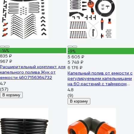
-14%
-9%
835 ₽
5 605 ₽
967 ₽
5 749 ₽
Расширительный комплект для
6 176 ₽
капельного полива Жук от
Капельный полив от емкости с
емкости 4607156364732
регулируемыми капельницами
4.7
на 60 растений с таймером
(57)
Cicle Жук 7305-00
4.8
4630035337305
В корзину
(9)
В корзину