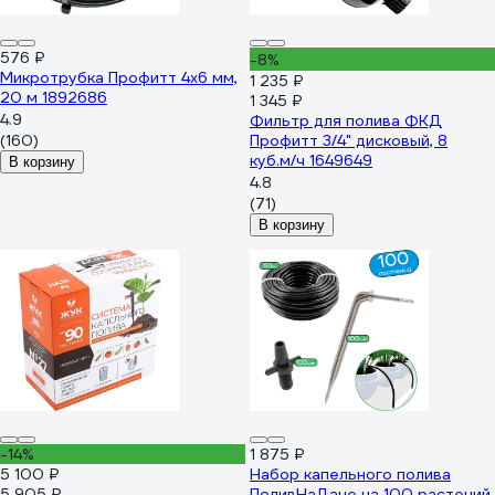
576 ₽
-8%
Микротрубка Профитт 4x6 мм,
1 235 ₽
20 м 1892686
1 345 ₽
4.9
Фильтр для полива ФКД
(160)
Профитт 3/4" дисковый, 8
куб.м/ч 1649649
В корзину
4.8
(71)
В корзину
-14%
1 875 ₽
5 100 ₽
Набор капельного полива
5 905 ₽
ПоливНаДаче на 100 растений