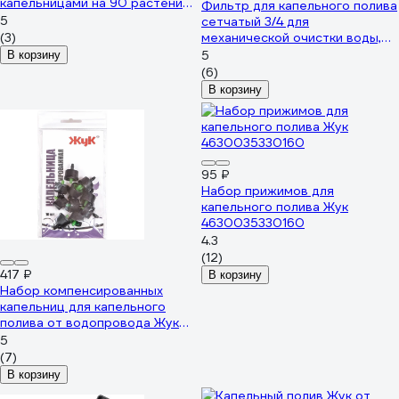
капельницами на 90 растений
Фильтр для капельного полива
с таймером Cicle 8005-00
5
сетчатый 3/4 для
4630035338005
(3)
механической очистки воды,
разборный MPF ДС.071939
5
В корзину
(6)
В корзину
95 ₽
Набор прижимов для
капельного полива Жук
4630035330160
4.3
(12)
417 ₽
В корзину
Набор компенсированных
капельниц для капельного
полива от водопровода Жук
4630035330238
5
(7)
В корзину