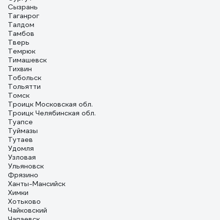
Сызрань
Таганрог
Талдом
Тамбов
Тверь
Темрюк
Тимашевск
Тихвин
Тобольск
Тольятти
Томск
Троицк Московская обл.
Троицк Челябинская обл.
Туапсе
Туймазы
Тутаев
Удомля
Узловая
Ульяновск
Фрязино
Ханты-Мансийск
Химки
Хотьково
Чайковский
Чапаевск