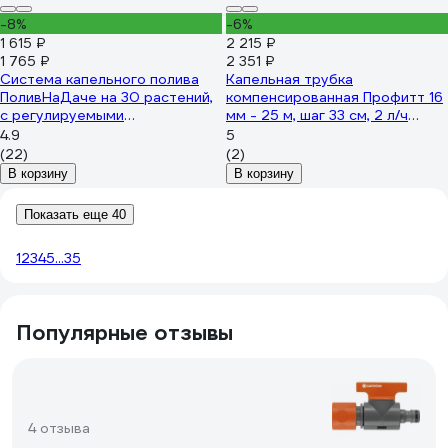
-8%
-6%
1 615 ₽
2 215 ₽
1 765 ₽
2 351 ₽
Система капельного полива
Капельная трубка
ПоливНаДаче на 30 растений,
компенсированная Профитт 16
с регулируемыми
мм - 25 м, шаг 33 см, 2 л/ч
капельницами GS-30R
0342931-RCS
4.9
5
(22)
(2)
В корзину
В корзину
Показать еще 40
1
2
3
4
5
...
35
Популярные отзывы
4 отзыва