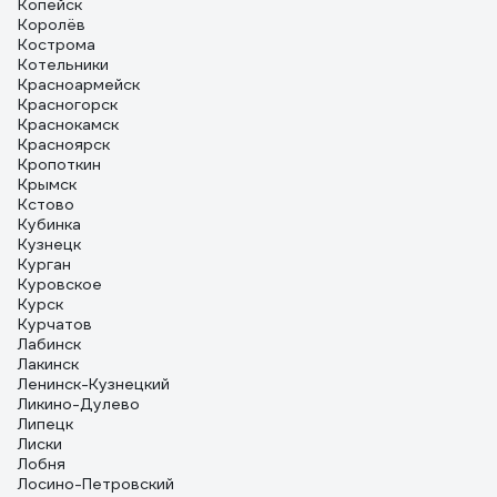
Копейск
Королёв
Кострома
Котельники
Красноармейск
Красногорск
Краснокамск
Красноярск
Кропоткин
Крымск
Кстово
Кубинка
Кузнецк
Курган
Куровское
Курск
Курчатов
Лабинск
Лакинск
Ленинск-Кузнецкий
Ликино-Дулево
Липецк
Лиски
Лобня
Лосино-Петровский