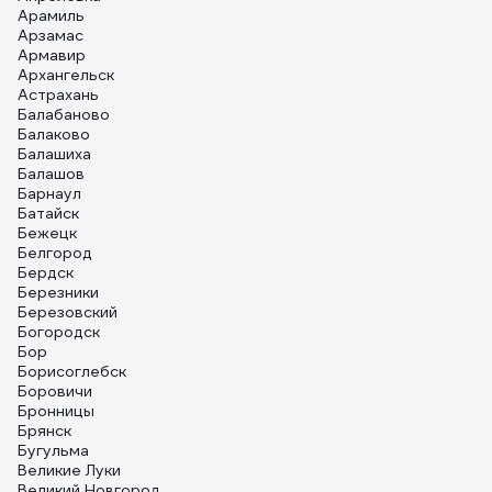
Арамиль
Арзамас
Армавир
Архангельск
Астрахань
Балабаново
Балаково
Балашиха
Балашов
Барнаул
Батайск
Бежецк
Белгород
Бердск
Березники
Березовский
Богородск
Бор
Борисоглебск
Боровичи
Бронницы
Брянск
Бугульма
Великие Луки
Великий Новгород