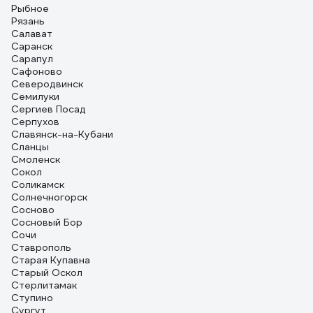
Рыбное
Рязань
Салават
Саранск
Сарапул
Сафоново
Северодвинск
Семилуки
Сергиев Посад
Серпухов
Славянск-на-Кубани
Сланцы
Смоленск
Сокол
Соликамск
Солнечногорск
Сосново
Сосновый Бор
Сочи
Ставрополь
Старая Купавна
Старый Оскол
Стерлитамак
Ступино
Сургут