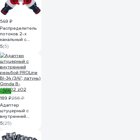
549 ₽
Распределитель
потоков 2-х
канальный с
переходником для
5
(5)
отвода 3/4" и 1"
сверху HF 005
Garden Elitech
206029
-26%
189 ₽
256 ₽
Адаптер
штуцерный с
внутренней
резьбой PROLine
5
(25)
BI-34 (3/4"; латунь)
Grinda 8-
426102_z02