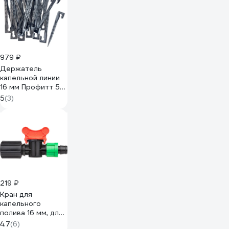
979 ₽
Держатель
капельной линии
16 мм Профитт 50
шт. 1892402
5
(3)
219 ₽
Кран для
капельного
полива 16 мм, для
ленты переходной
4.7
(6)