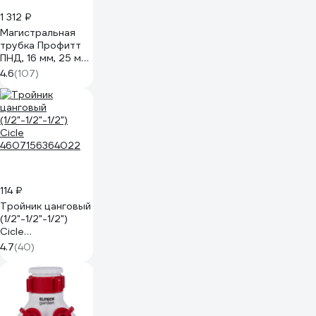
1 312 ₽
Магистральная
трубка Профитт
ПНД, 16 мм, 25 м
9663699
4.6
(107)
114 ₽
Тройник цанговый
(1/2"-1/2"-1/2")
Cicle
4607156364022
4.7
(40)