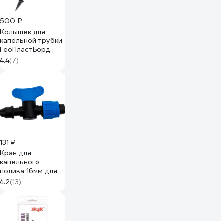
500 ₽
Колышек для
капельной трубки
ГеоПластБорд
16x190 мм, 40 шт.,
4.4
(7)
черный 16K190
131 ₽
Кран для
капельного
полива 16мм для
ленты, стартовый
4.2
(13)
с уплотнительной
резинкой
MasterProf
ДС.060090.ИМ