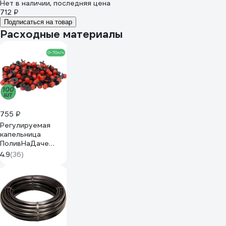
Нет в наличии, последняя цена
712 ₽
Подписаться на товар
Расходные материалы
755 ₽
Регулируемая
капельница
ПоливНаДаче
разборная 0-70
4.9
(36)
л/ч. упаковка 100
шт AOD0170B.100