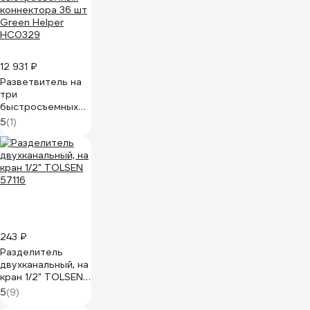
12 931 ₽
Разветвитель на
три
быстросъемных
коннектора 36 шт
5
(1)
Green Helper
HC0329
243 ₽
Разделитель
двухканальный, на
кран 1/2" TOLSEN
57116
5
(9)