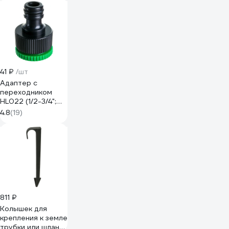
41 ₽
/шт
Адаптер с
переходником
HL022 (1/2-3/4";
внутренняя
4.8
(19)
резьба; в пакете)
Park 002714
811 ₽
Колышек для
крепления к земле
трубки или шланга