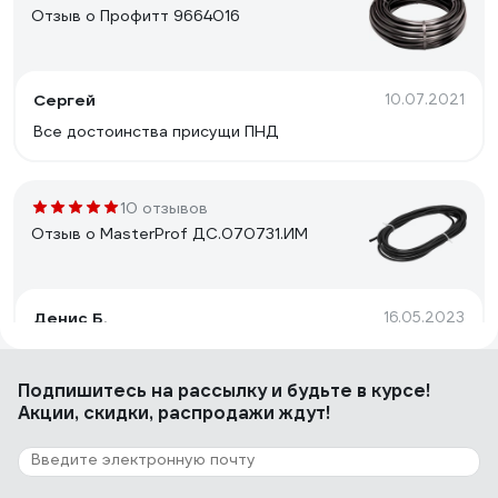
Отзыв о Профитт 9664016
Сергей
10.07.2021
Все достоинства присущи ПНД
10 отзывов
Отзыв о MasterProf ДС.070731.ИМ
Денис Б.
16.05.2023
Подходит для слива масла из двигателя Лада Веста,
время слива 5 минут
Подпишитесь
на рассылку
и будьте в курсе!
Акции, скидки, распродажи ждут!
6 отзывов
Отзыв о VIOLA 531394