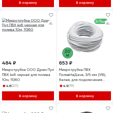
В корзину
В корзину
484 ₽
653 ₽
Микротрубка ООО Дрим Пул
Микротрубка ПВХ
ПВХ 4x6 черная для полива
ПоливНаДаче, 3/5 мм (1/8),
10м, 11360
белая, для подключения
внешних капельниц, бухта
4.8
(20)
4.9
(19)
20 м PVC35W.20
В корзину
В корзину