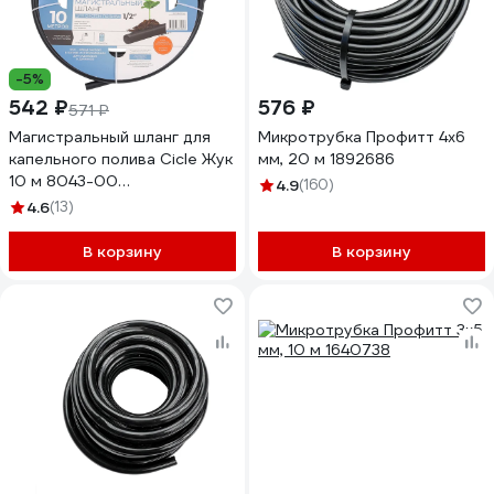
-5%
542 ₽
576 ₽
571 ₽
Магистральный шланг для
Микротрубка Профитт 4x6
капельного полива Cicle Жук
мм, 20 м 1892686
10 м 8043-00
4.9
(160)
4630035338043
4.6
(13)
В корзину
В корзину