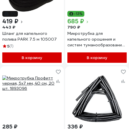
-5%
-13%
419 ₽
685 ₽
443 ₽
790 ₽
Шланг для капельного
Микротрубка для
полива PARK 7.5 м 105007
капельного орошения и
систем туманообразования
5
(1)
Holzer Flexo 4/7 мм, 5 м
MICRO475
В корзину
В корзину
285 ₽
336 ₽