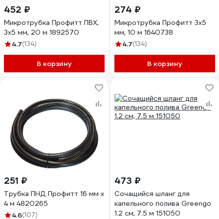
452 ₽
274 ₽
Микротрубка Профитт ПВХ,
Микротрубка Профитт 3x5
3x5 мм, 20 м 1892570
мм, 10 м 1640738
4.7
(134)
4.7
(134)
В корзину
В корзину
251 ₽
473 ₽
Трубка ПНД Профитт 16 мм х
Сочащийся шланг для
4 м 4820265
капельного полива Greengo
1.2 см, 7.5 м 151050
4.6
(107)