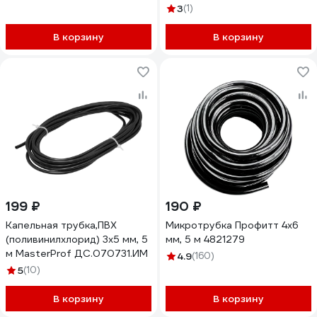
3
(1)
В корзину
В корзину
199 ₽
190 ₽
Капельная трубка,ПВХ
Микротрубка Профитт 4х6
(поливинилхлорид) 3x5 мм, 5
мм, 5 м 4821279
м MasterProf ДС.070731.ИМ
4.9
(160)
5
(10)
В корзину
В корзину