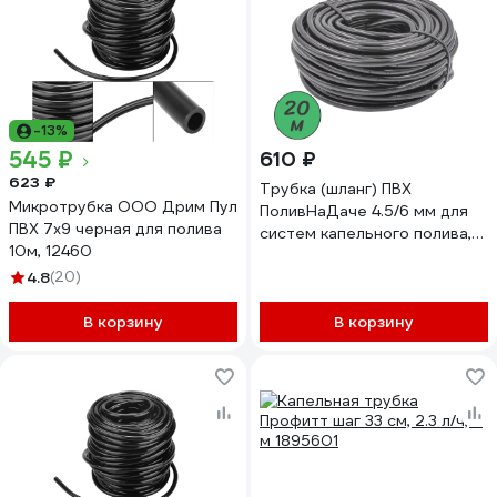
-13%
545 ₽
610 ₽
623 ₽
Трубка (шланг) ПВХ
Микротрубка ООО Дрим Пул
ПоливНаДаче 4.5/6 мм для
ПВХ 7x9 черная для полива
систем капельного полива,
10м, 12460
бухта 20 м TUBE456.20
4.8
(20)
В корзину
В корзину