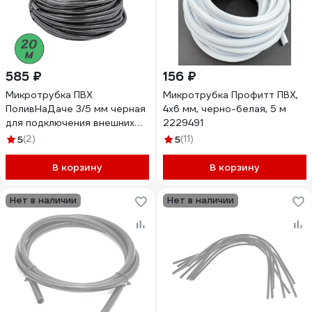
585 ₽
156 ₽
Микротрубка ПВХ
Микротрубка Профитт ПВХ,
ПоливНаДаче 3/5 мм черная
4x6 мм, черно-белая, 5 м
для подключения внешних
2229491
капельниц намотка 20 м
5
(2)
5
(11)
PVC35.20
В корзину
В корзину
Нет в наличии
Нет в наличии