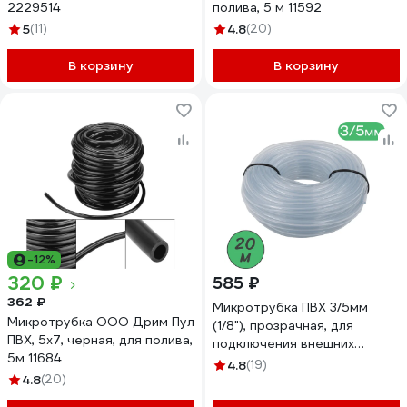
2229514
полива, 5 м 11592
5
(11)
4.8
(20)
В корзину
В корзину
-12%
320 ₽
585 ₽
362 ₽
Микротрубка ПВХ 3/5мм
Микротрубка ООО Дрим Пул
(1/8"), прозрачная, для
ПВХ, 5х7, черная, для полива,
подключения внешних
5м 11684
капельниц. ПоливНаДаче
4.8
(19)
4.8
(20)
Бухта 20м. PV35.20