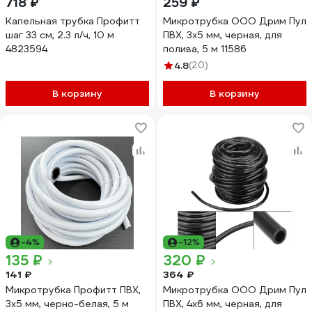
718 ₽
259 ₽
Капельная трубка Профитт
Микротрубка ООО Дрим Пул
шаг 33 см, 2.3 л/ч, 10 м
ПВХ, 3x5 мм, черная, для
4823594
полива, 5 м 11586
4.8
(20)
В корзину
В корзину
-4%
-12%
135 ₽
320 ₽
141 ₽
364 ₽
Микротрубка Профитт ПВХ,
Микротрубка ООО Дрим Пул
3x5 мм, черно-белая, 5 м
ПВХ, 4x6 мм, черная, для