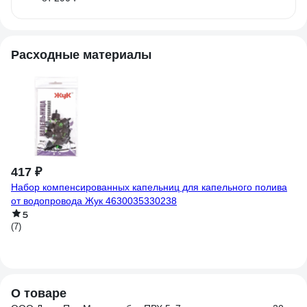
Расходные материалы
1
Ма
(1
417 ₽
Набор компенсированных капельниц для капельного полива
от водопровода Жук 4630035330238
5
(7)
О товаре