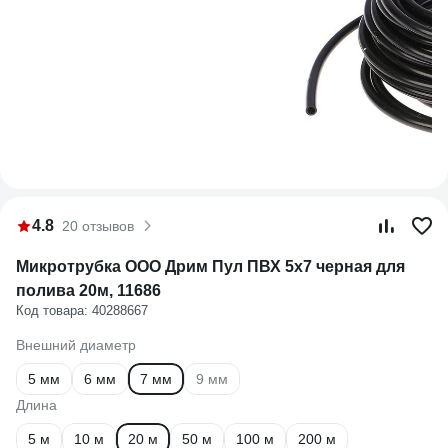
4.8
20 отзывов
Микротрубка ООО Дрим Пул ПВХ 5x7 черная для
полива 20м, 11686
Код товара: 40288667
Внешний диаметр
5 мм
6 мм
7 мм
9 мм
Длина
5 м
10 м
20 м
50 м
100 м
200 м