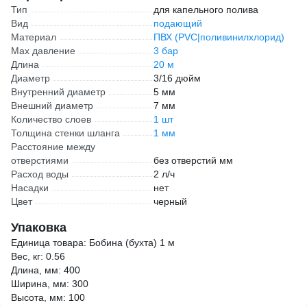
Тип
для капельного полива
Вид
подающий
Материал
ПВХ (PVC|поливинилхлорид)
Max давление
3 бар
Длина
20 м
Диаметр
3/16 дюйм
Внутренний диаметр
5 мм
Внешний диаметр
7 мм
Количество слоев
1 шт
Толщина стенки шланга
1 мм
Расстояние между
отверстиями
без отверстий мм
Расход воды
2 л/ч
Насадки
нет
Цвет
черный
Упаковка
Единица товара: Бобина (бухта) 1 м
Вес, кг: 0.56
Длина, мм: 400
Ширина, мм: 300
Высота, мм: 100