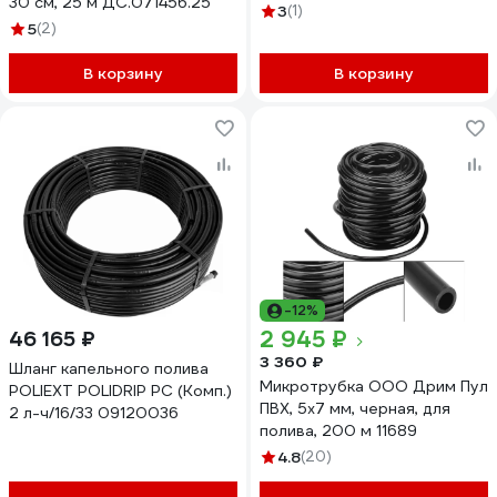
30 см, 25 м ДС.071456.25
3
(1)
5
(2)
В корзину
В корзину
-12%
2 945 ₽
46 165 ₽
3 360 ₽
Шланг капельного полива
Микротрубка ООО Дрим Пул
POLIEXT POLIDRIP PC (Комп.)
ПВХ, 5x7 мм, черная, для
2 л-ч/16/33 09120036
полива, 200 м 11689
4.8
(20)