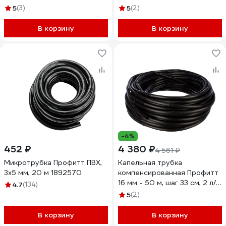
см, 2 л/ч 0342924-RCS
0342931-RCS
5
(3)
5
(2)
В корзину
В корзину
-4%
452 ₽
4 380 ₽
4 561 ₽
Микротрубка Профитт ПВХ,
Капельная трубка
3x5 мм, 20 м 1892570
компенсированная Профитт
16 мм - 50 м, шаг 33 см, 2 л/ч
4.7
(134)
0342948-RCS
5
(2)
В корзину
В корзину