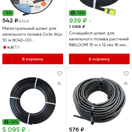
-5%
-12%
939 ₽
542 ₽
571 ₽
1 068 ₽
Магистральный шланг для
Сочащийся шланг для
капельного полива Cicle Жук
капельного полива растений
10 м 8043-00
INBLOOM 15 м x 12 мм 16 мм
4630035338043
4.6
(13)
160-038
В корзину
В корзину
-12%
5 095 ₽
576 ₽