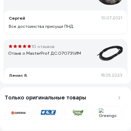
Сергей
10.07.2021
Все достоинства присущи ПНД
10 отзывов
Отзыв о MasterProf ДС.070731.ИМ
Денис Б.
16.05.2023
Подходит для слива масла из двигателя Лада Веста,
время слива 5 минут
Только оригинальные товары
6 отзывов
Отзыв о VIOLA 531394