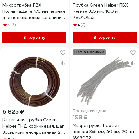
Микротрубка ПВХ
Трубка Green Helper ПВХ
ПоливНаДаче 4/6 мм черная
мягкая 3x5 мм, 100 м
для подключения капельниц
PV010453T
намотка 50 м PVC46.50
5
(2)
4
(7)
В корзину
В корзину
Нет в наличии
6 825 ₽
Последняя цена
199 ₽
Капельная трубка Green
Микротрубка Профитт
Helper ПНД коричневая, шаг
черная 3x5 мм, 40 см, 20 шт.
33см, компенсированная 2,0
1893072
л/ч, Ф 16мм, стенка 1,1мм. 100