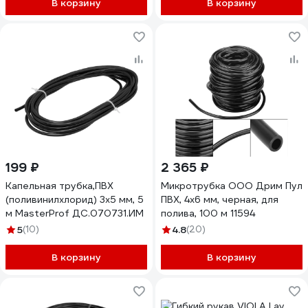
В корзину
В корзину
199 ₽
2 365 ₽
Капельная трубка,ПВХ
Микротрубка ООО Дрим Пул
(поливинилхлорид) 3x5 мм, 5
ПВХ, 4x6 мм, черная, для
м MasterProf ДС.070731.ИМ
полива, 100 м 11594
5
(10)
4.8
(20)
В корзину
В корзину