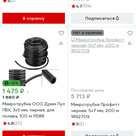
5
(2)
м. LPD1644C33020BRS
4.7
(134)
В корзину
Подписаться
Нет в наличии
-12%
1 475 ₽
Последняя цена
5 713 ₽
1 680 ₽
Микротрубка ООО Дрим Пул
Микротрубка Профитт
ПВХ, 3x5 мм, черная, для
черная, 5x7 мм, 200 м
полива, 100 м 11588
1892709
4.8
(20)
5
(2)