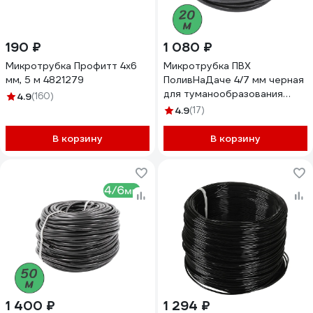
190 ₽
1 080 ₽
Микротрубка Профитт 4х6
Микротрубка ПВХ
мм, 5 м 4821279
ПоливНаДаче 4/7 мм черная
для туманообразования
4.9
(160)
намотка 20 м PVC47.20
4.9
(17)
В корзину
В корзину
1 400 ₽
1 294 ₽