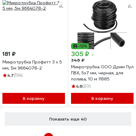
-12%
305 ₽
181 ₽
346 ₽
Микротрубка Профитт 3 х 5
Микротрубка ООО Дрим Пул
мм, 5м 9664078-2
ПВХ, 5x7 мм, черная, для
4.7
(134)
полива, 10 м 11685
4.8
(20)
В корзину
В корзину
Показать еще 40