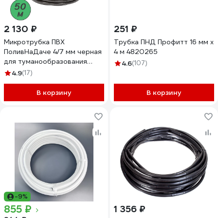
2 130 ₽
251 ₽
Микротрубка ПВХ
Трубка ПНД Профитт 16 мм х
ПоливНаДаче 4/7 мм черная
4 м 4820265
для туманообразования
4.6
(107)
намотка 50 м PVC47.50
4.9
(17)
В корзину
В корзину
-9%
855 ₽
1 356 ₽