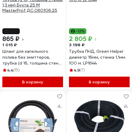
-15%
-12%
865 ₽
2 805 ₽
1 015 ₽
3 198 ₽
Шланг для капельного
Трубка ПНД, Green Helper
полива без эмиттеров,
диаметр 16мм, стенка 1,1мм.
трубка (d 16, толщина стенки
100 м. LP1644
1,3 мм) Бухта 25 М
4.4
(15)
4.9
(7)
MasterProf ДС.060106.25
В корзину
В корзину