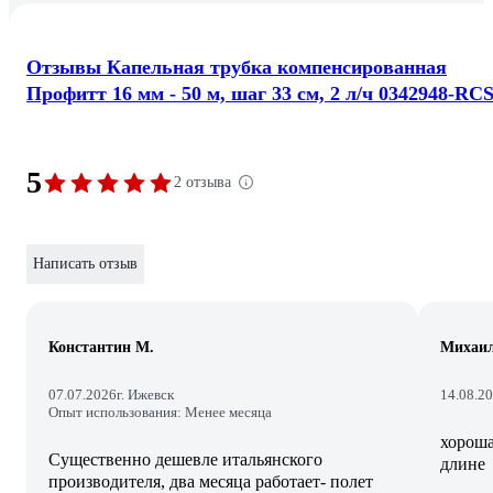
Отзывы Капельная трубка компенсированная
Профитт 16 мм - 50 м, шаг 33 см, 2 л/ч 0342948-RC
5
2 отзыва
Написать отзыв
Константин М.
Михаи
07.07.2026
г. Ижевск
14.08.2
Опыт использования: Менее месяца
хороша
Существенно дешевле итальянского
длине
производителя, два месяца работает- полет