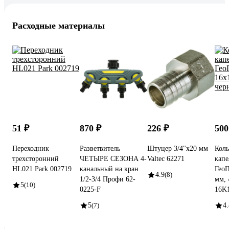
Расходные материалы
51 ₽
870 ₽
226 ₽
500
Переходник
Разветвитель
Штуцер 3/4"х20 мм
Кол
трехсторонний
ЧЕТЫРЕ СЕЗОНА 4-
Valtec 62271
капе
HL021 Park 002719
канальный на кран
ГеоП
4.9
(8)
1/2-3/4 Профи 62-
мм, 
5
(10)
0225-F
16K
5
(7)
4.