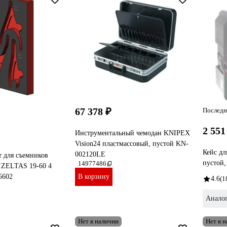
67 378 ₽
Последн
2 551
Инструментальный чемодан KNIPEX
Vision24 пластмассовый, пустой KN-
Кейс дл
002120LE
 для съемников
пустой,
14977486
IZELTAS 19-60 4
5602
В корзину
4.6
(1
Анало
Нет в наличии
Нет в 