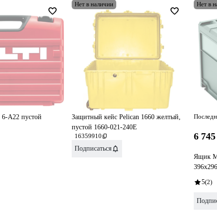
Нет в наличии
Нет в 
Последн
E 6-A22 пустой
Защитный кейс Pelican 1660 желтый,
пустой 1660-021-240E
6 745
16359910
Подписаться
Ящик Me
396x296
5
(2)
Подпис