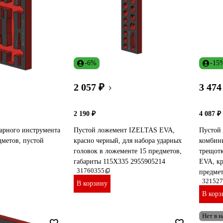
-6%
-15
2 057 ₽
3 474
2 190 ₽
4 087 ₽
арного инструмента
Пустой ложемент IZELTAS EVA,
Пустой 
метов, пустой
красно черный, для набора ударных
комбин
головок в ложементе 15 предметов,
трещот
габариты 115X335 2955905214
EVA, кр
31760355
предмет
321527
В корзину
В корз
Нет в 