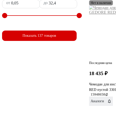
от
до
Нет в наличии
Показать 137 товаров
Последняя цена
18 435 ₽
Чемодан для ин
RED пустой 330
15948658
Аналоги