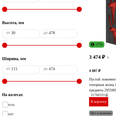
Высота, мм
от
до
-15%
3 474 ₽
Ширина, мм
от
до
4 087 ₽
Пустой ложемент
топорных колец 
предмета 295590
На колесах
31760331
В корзину
есть
Нет в наличии
нет