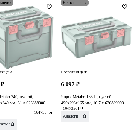
наличии
Нет в наличии
яя цена
Последняя цена
 ₽
6 097 ₽
tabo 340, пустой,
Ящик Metabo 165 L, пустой,
x340 мм, 31 л 626888000
496x296x165 мм, 16.7 л 626889000
16473561
16473545
Аналоги
аться