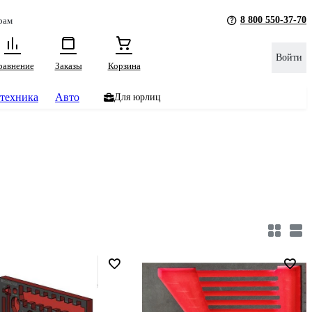
8 800 550-37-70
рам
Войти
равнение
Заказы
Корзина
техника
Авто
Для юрлиц