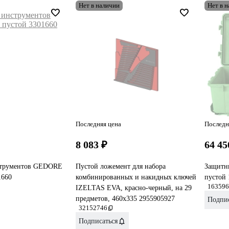
Нет в наличии
Нет в 
Последняя цена
Последн
8 083 ₽
64 45
струментов GEDORE
Пустой ложемент для набора
Защитны
1660
комбинированных и накидных ключей
пустой 
163596
IZELTAS EVA, красно-черный, на 29
предметов, 460x335 2955905927
Подпис
32152746
Подписаться