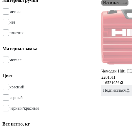
Материал ручки
Нет в наличии
металл
нет
пластик
Материал замка
металл
Чемодан Hilti T
Цвет
2281311
16521056
красный
Подписаться
черный
черный/красный
Вес нетто, кг