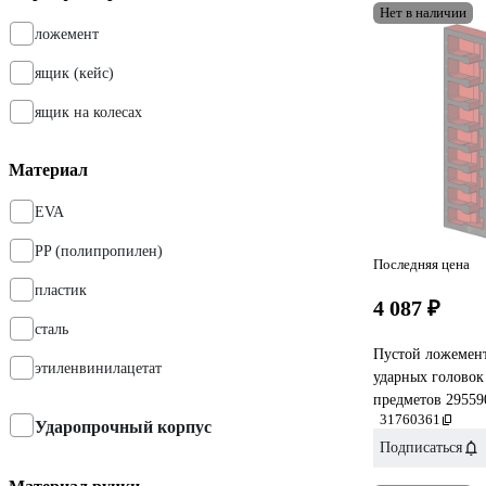
Нет в наличии
ложемент
ящик (кейс)
ящик на колесах
Материал
EVA
PP (полипропилен)
Последняя цена
пластик
4 087 ₽
сталь
Пустой ложемен
этиленвинилацетат
ударных голово
предметов 29559
31760361
Ударопрочный корпус
Подписаться