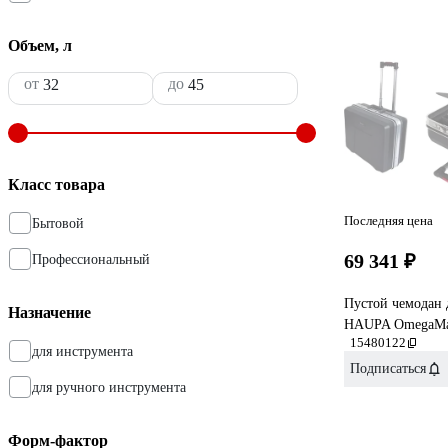
Объем, л
от
до
Класс товара
Последняя цена
Бытовой
69 341 ₽
Профессиональный
Пустой чемодан 
Назначение
HAUPA OmegaMax
15480122
для инструмента
Подписаться
для ручного инструмента
Форм-фактор