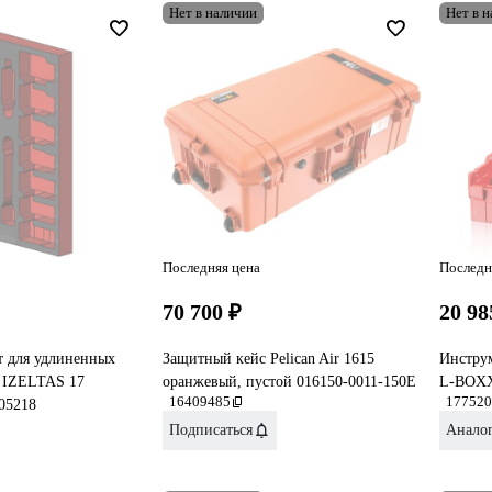
Нет в наличии
Нет в 
Последняя цена
Последн
70 700 ₽
20 98
т для удлиненных
Защитный кейс Pelican Air 1615
Инстру
к IZELTAS 17
оранжевый, пустой 016150-0011-150E
L-BOXX
16409485
177520
05218
Подписаться
Анало