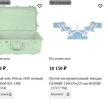
наличии
Нет в наличии
яя цена
Последняя цена
0 ₽
18 150 ₽
й кейс Pelican 1650 зеленый,
Пустой инструментальный чемодан
1650-021-130E
GEDORE 210x535x225 мм 6610580
31
15721778
аться
Аналоги