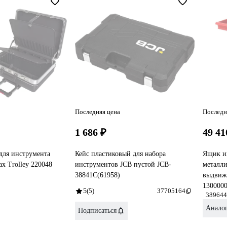
Последняя цена
Последн
1 686 ₽
49 41
для инструмента
Кейс пластиковый для набора
Ящик и
 Trolley 220048
инструментов JCB пустой JCB-
металл
38841С(61958)
выдвиж
130000
5
(5)
37705164
389644
Анало
Подписаться