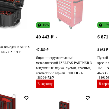
-15%
-15
40 443 ₽
6 871
ый чемодан KNIPEX
47 580 ₽
8 083 ₽
й KN-002137LE
Ящик инструментальный
Пустой
металлический IZELTAS PARTNER 3
красно 
выдвижных ящика, пустой, красный,
1/2"+1/
совместим с серией 13000005561
462x33
38964472
346156
В корзину
В корз