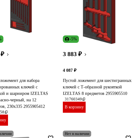
%
-5%
 ₽
3 883 ₽
4 087 ₽
ложемент для набора
Пустой ложемент для шестигранных
ированных ключей с
ключей с Т-образной рукояткой
кой и шарниром IZELTAS
IZELTAS 8 предметов 2955905510
31760349
асно-черный, на 12
ов, 230x335 2955905412
В корзину
58
ину
наличии
Нет в наличии