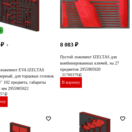
%
 ₽
8 083 ₽
Пустой ложемент IZELTAS для
комбинированных ключей, на 27
предметов 2955905920
 ложемент EVA IZELTAS
31760379
черный, для торцевых головок
4" 102 предмета, габариты
В корзину
5 мм 2955905922
57
ину