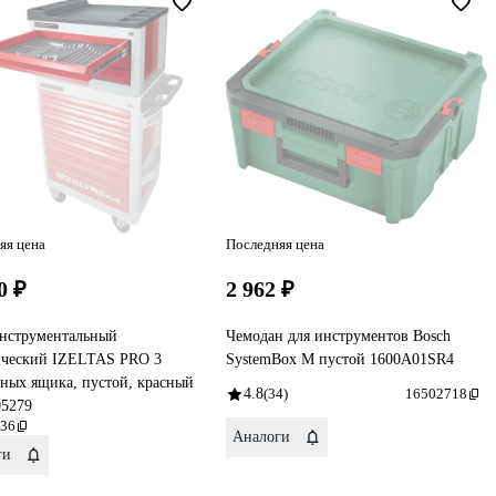
яя цена
Последняя цена
0 ₽
2 962 ₽
нструментальный
Чемодан для инструментов Bosch
ический IZELTAS PRO 3
SystemBox M пустой 1600A01SR4
ных ящика, пустой, красный
4.8
(34)
16502718
05279
36
Аналоги
ги