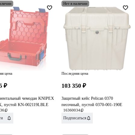
наличии
Нет в наличии
яя цена
Последняя цена
5 ₽
103 350 ₽
ментальный чемодан KNIPEX
Защитный кейс Pelican 0370
, пустой KN-002119LBLE
песочный, пустой 0370-001-190E
36
16360034
ги
Подписаться