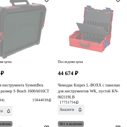
яя цена
Последняя цена
 ₽
44 674 ₽
я инструмента SystemBox
Чемодан Knipex L-BOXX с панелью
 размер S Bosch 1600A016CT
для инструментов WK, пустой KN-
002119LB
84)
15844039
17751754
Аналоги
ги
наличии
Нет в наличии