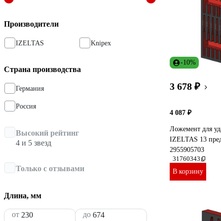
Производители
IZELTAS
Knipex
-10%
Страна производства
3 678 ₽
Германия
Россия
4 087 ₽
Ложемент для уд
Высокий рейтинг
IZELTAS 13 пред
4 и 5 звезд
2955905703
31760343
Только с отзывами
В корзину
Длина, мм
от
до