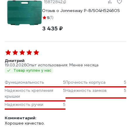
15872842
Отзыв о Jonnesway P-B/S04H52460S
5
(1)
3 435 ₽
Дмитрий
19.03.2026
Опыт использования: Менее месяца
Товар куплен у нас
Функциональность
5
Прочность корпуса
5
Надежность крепления
5
Надежность замков
5
крышки
Надежность ручки
5
Комментарий:
Хорошее качество.