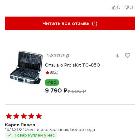
0
0
Читать все отзывы (1)
15831379
Отзыв о Pro'sKit TC-850
5
(2)
-16%
9 790 ₽
11 600 ₽
Карев Павел
16.11.2021
Опыт использования: Более года
Товар куплен у нас