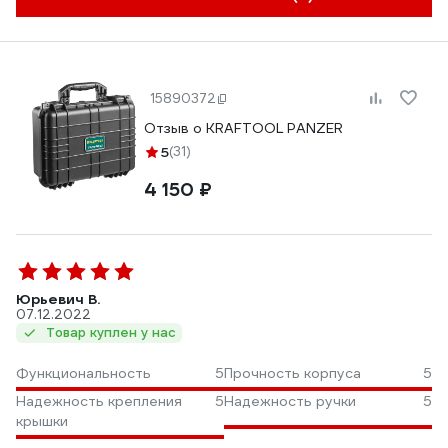
15890372
Отзыв о KRAFTOOL PANZER
5
(31)
4 150 ₽
Юрьевич В.
07.12.2022
Товар куплен у нас
Функциональность
5
Прочность корпуса
5
Надежность крепления
5
Надежность ручки
5
крышки