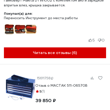
Гайковерт Makita DTW1002 с комплектом акб и зарядкой
впритык влез, крышка закрывается.
Покупал(а) для:
Переносить Инструмент до места работы
5
0
Читать все отзывы (6)
15611758
Отзыв о МАСТАК 511-06570B
5
(1)
39 850 ₽