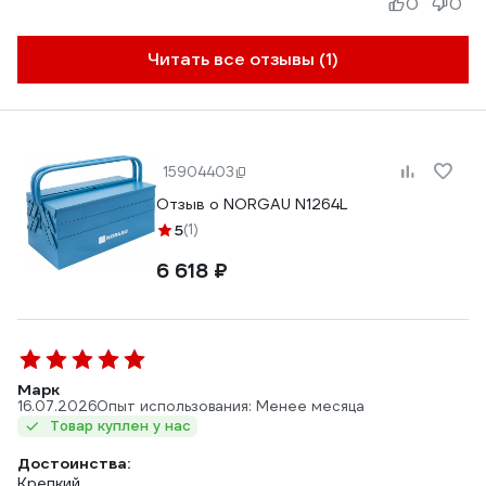
0
0
Читать все отзывы (1)
15904403
Отзыв о NORGAU N1264L
5
(1)
6 618 ₽
Марк
16.07.2026
Опыт использования: Менее месяца
Товар куплен у нас
Достоинства:
Крепкий