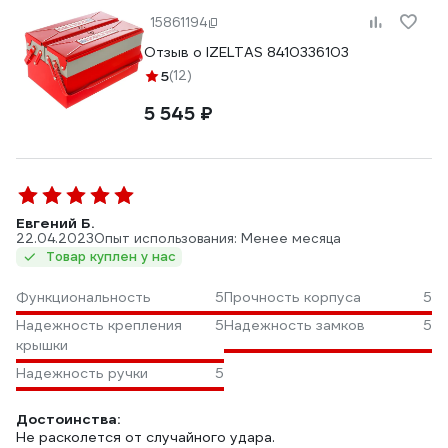
15861194
Отзыв о IZELTAS 8410336103
5
(12)
5 545 ₽
Евгений Б.
22.04.2023
Опыт использования: Менее месяца
Товар куплен у нас
Функциональность
5
Прочность корпуса
5
Надежность крепления
5
Надежность замков
5
крышки
Надежность ручки
5
Достоинства:
Не расколется от случайного удара.