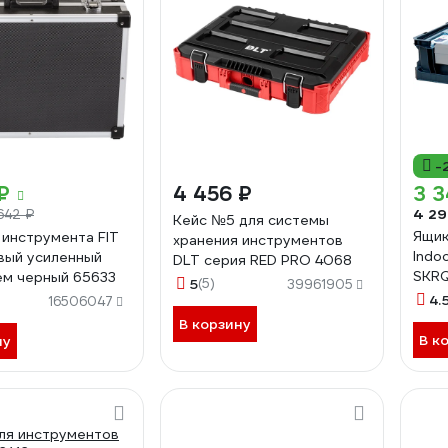
-
₽
4 456 ₽
3 3
4 29
642 ₽
Кейс №5 для системы
Ящик
 инструмента FIT
хранения инструментов
Indoo
вый усиленный
DLT серия RED PRO 4068
SKR
м черный 65633
5
(5)
39961905
4.
16506047
В корзину
В к
ну