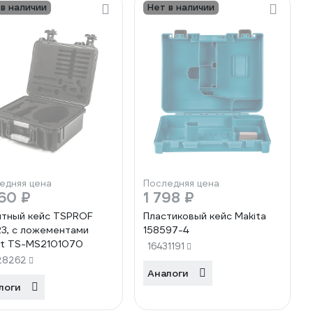
 в наличии
Нет в наличии
едняя цена
Последняя цена
60 ₽
1 798 ₽
тный кейс TSPROF
Пластиковый кейс Makita
3, с ложементами
158597-4
t TS-MS2101070
16431191
28262
Аналоги
логи