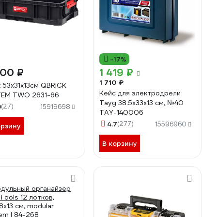
-17%
000 ₽
1 419 ₽
1 710 ₽
 53х31х13см QBRICK
Кейс для электродрели
EM TWO 2631-66
Tayg 38.5х33х13 см, №40
9
(27)
15919698
TAY-140006
4.7
(277)
15596960
орзину
В корзину