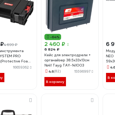
-64%
 ₽
2 460 ₽
6 9
4 699 ₽
6 824 ₽
 инструмента
Моду
Кейс для электродрели +
SYSTEM PRO
NEO 
органайзер 38.5х33х13см
(Protective Foam)
59х3
№41 Tayg TAY-141003
syst
4.
16659362
4.6
(82)
15596997
ну
В к
В корзину