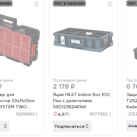
личии
Нет в наличии
Нет
я цена
Последняя цена
Посл
₽
2 178 ₽
6 7
ер для
Ящик HILST Indoor Box 100
Защи
нтов 53х31х13см
Flex с делителями
T292
SYSTEM TWO
5901238248149
Kade
4.3
(6)
212
15919693
16177982
Ана
Подписаться