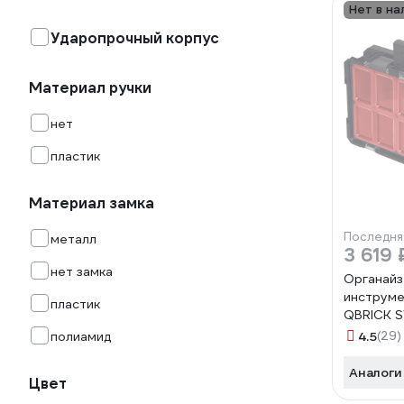
Нет в на
Ударопрочный корпус
Материал ручки
нет
пластик
Материал замка
Последня
металл
3 619 
нет замка
Органайз
инструме
пластик
QBRICK 
146160
полиамид
4.5
(29)
Аналоги
Цвет