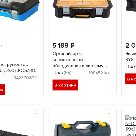
5 189 ₽
2 
Органайзер с
Ящик
возможностью
SYST
нструментов
объединения в систему
4.
15", 340х300х130
MODULAR SYSTEM Inforce
4.7
(84)
19845214
ганайзером
)
06-20-18
34237087
В к
В корзину
ну