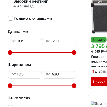
Высокий рейтинг
4 и 5 звезд
Только с отзывами
Длина, мм
-33%
от
до
3 795 
4 515 ₽
5 
Ящик для
пластико
Ширина, мм
алюминие
4.3
(26)
от
до
В корзи
На колесах