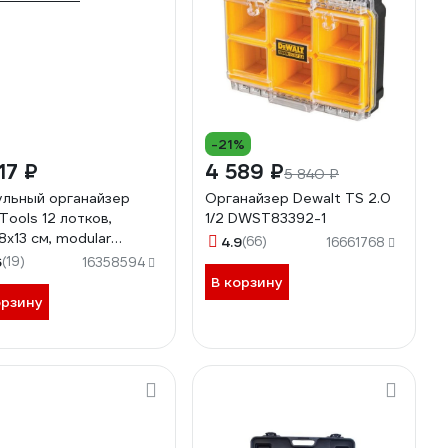
-21%
17 ₽
4 589 ₽
5 840 ₽
льный органайзер
Органайзер Dewalt TS 2.0
Tools 12 лотков,
1/2 DWST83392-1
8х13 см, modular
4.9
(66)
16661768
em I 84-268
6
(19)
16358594
В корзину
орзину