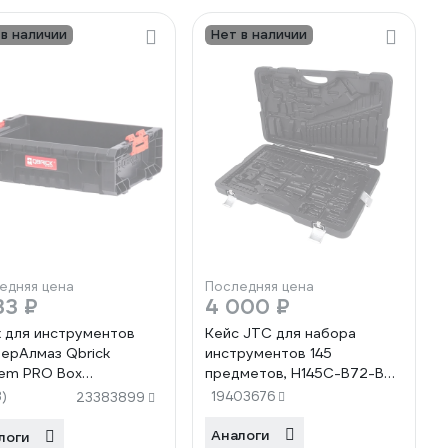
 в наличии
Нет в наличии
едняя цена
Последняя цена
33 ₽
4 000 ₽
 для инструментов
Кейс JTC для набора
ерАлмаз Qbrick
инструментов 145
em PRO Box
предметов, H145C-B72-B
450х310х130 мм
222819
3)
19403676
23383899
1346
Аналоги
логи