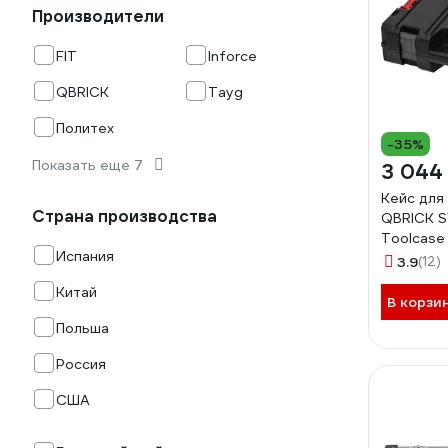
Производители
FIT
Inforce
QBRICK
Tayg
Политех
-35%
Показать еще 7
3 044
Кейс для
Страна производства
QBRICK 
Toolcase 
Испания
2631-69
3.9
(12)
Китай
В корзи
Польша
Россия
США