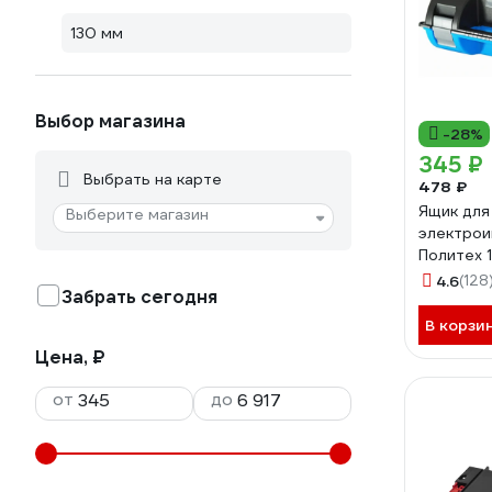
130 мм
Выбор магазина
-28%
345 ₽
Выбрать на карте
478 ₽
Ящик для
Выберите магазин
электрои
Политех 
мм, с ор
4.6
(128
Забрать сегодня
8064510
В корзи
Цена, ₽
от
до