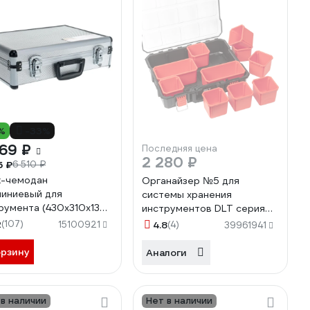
%
-33%
69 ₽
Последняя цена
2 280 ₽
5 ₽
6 510 ₽
-чемодан
Органайзер №5 для
иниевый для
системы хранения
румента (430х310х130
инструментов DLT серия
FIT 65620
Lite 4047
2
(107)
15100921
4.8
(4)
39961941
орзину
Аналоги
 в наличии
Нет в наличии