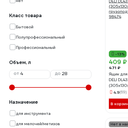
нет
Класс товара
Бытовой
Полупрофессиональный
Профессиональный
-13%
409 ₽
Объем, л
471 ₽
от
до
Ящик для
DELI DL432412
(305х130
грузопод
4.9
(69)
98474
Назначение
В корзи
для инструмента
для мелочей/метизов
Нет в на