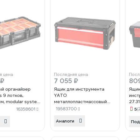
я цена
Последняя цена
Посл
 ₽
7 055 ₽
80
й органайзер
Ящик для инструмента
Ящик
s 9 лотков,
YATO
инст
см, modular system
металлопластмассовый
27.3
YT-09108
19583700
5
(
16358601
Аналоги
Под