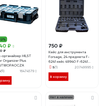
22%
40 ₽
750 ₽
0 ₽
Кейс для инструмента
-органайзер HILST
Forsage, 24 предмета F-
r Organizer Plus
6241 кейс 49940 F-6241
QTWOPAOCZA
кейс(49940)
5
(1)
20749995
5
(6)
16474579
В корзину
орзину
Нет в наличии