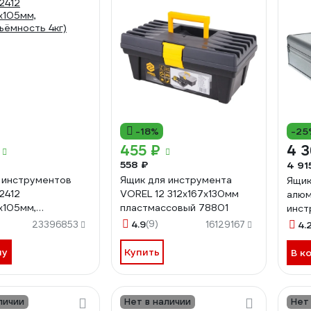
-18%
-25
455 ₽
4 3
558 ₽
4 91
 инструментов
Ящик для инструмента
Ящик
VOREL 12 312х167х130мм
алюм
х105мм,
пластмассовый 78801
инст
ъёмность 4кг)
мм) 
4.9
(9)
23396853
16129167
4.
ну
Купить
В к
личии
Нет в наличии
Нет