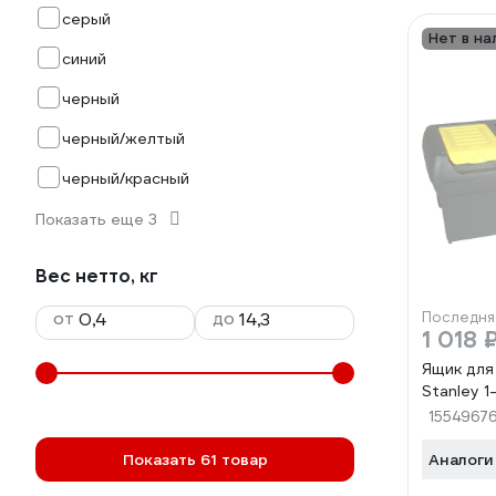
серый
Нет в на
синий
черный
черный/желтый
черный/красный
Показать еще 3
Вес нетто, кг
от
до
Последня
1 018 
Ящик для
Stanley 
1554967
Показать 61 товар
Аналоги