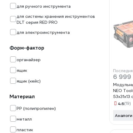
для ручного инструмента
для системы хранения инструментов
DLT серия RED PRO
для электроинструмента
Форм-фактор
органайзер
ящик
Последня
6 999
ящик (кейс)
Модульны
NEO Tool
Материал
53х31х13 
II 84-060
4.6
(19)
PP (полипропилен)
Аналоги
металл
пластик