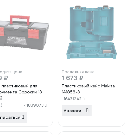
едняя цена
Последняя цена
9 ₽
1 673 ₽
 пластиковый для
Пластиковый кейс Makita
румента Сорокин 13
141856-3
12
16431242
2)
41839073
Аналоги
писаться