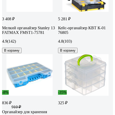
3 408 ₽
5 281 ₽
Мелкий органайзер Stanley 13
Кейс-органайзер КВТ К-01
FATMAX FMST1-75781
76805
4.9
(142)
4.8
(103)
В корзину
В корзину
-8%
-35%
836 ₽
325 ₽
910 ₽
Органайзер для хранения