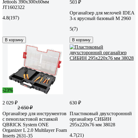
Jettools 390х300х60мм
503 ₽
JT1602322
Органайзер для мелочей IDEA
4.8
(197)
3-х ярусный базовый М 2960
5
(7)
В корзину
В корзину
-23%
2 029 ₽
630 ₽
2 650 ₽
Органайзер для инструментов
Пластиковый двухсторонний
с пенопластовой вставкой
органайзер СИБИН
QBRICK System ONE
295x220x76 мм 38028
Organizer L 2.0 Multilayer Foam
4.7
(21)
Inserts 2631-35