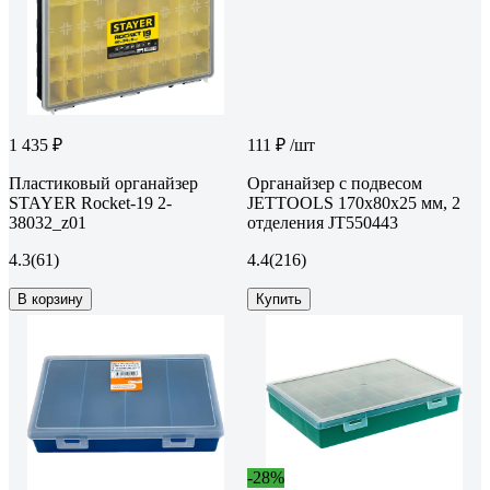
1 435 ₽
111 ₽
/шт
Пластиковый органайзер
Органайзер с подвесом
STAYER Rocket-19 2-
JETTOOLS 170x80x25 мм, 2
38032_z01
отделения JT550443
4.3
(61)
4.4
(216)
В корзину
Купить
-28%