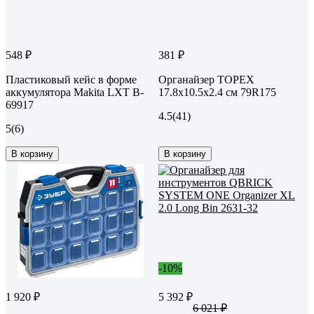
548 ₽
381 ₽
Пластиковый кейс в форме
Органайзер TOPEX
аккумулятора Makita LXT B-
17.8x10.5x2.4 см 79R175
69917
4.5
(41)
5
(6)
В корзину
В корзину
-10%
1 920 ₽
5 392 ₽
6 021 ₽