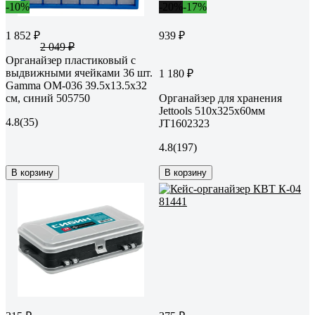
-10%
-20%
-17%
1 852 ₽
939 ₽
2 049 ₽
Органайзер пластиковый с
выдвижными ячейками 36 шт.
1 180 ₽
Gamma ОМ-036 39.5x13.5x32
см, синий 505750
Органайзер для хранения
Jettools 510х325х60мм
4.8
(35)
JT1602323
4.8
(197)
В корзину
В корзину