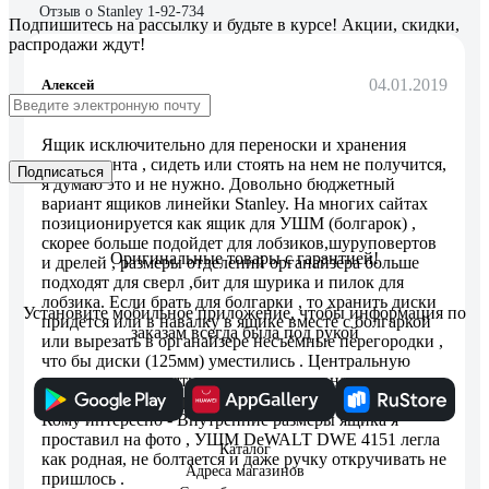
Отзыв о Stanley 1-92-734
Подпишитесь
на рассылку
и будьте в курсе! Акции, скидки,
распродажи ждут!
04.01.2019
Алексей
Ящик исключительно для переноски и хранения
инструмента , сидеть или стоять на нем не получится,
Подписаться
я думаю это и не нужно. Довольно бюджетный
вариант ящиков линейки Stanley. На многих сайтах
позиционируется как ящик для УШМ (болгарок) ,
скорее больше подойдет для лобзиков,шуруповертов
Оригинальные товары с гарантией!
и дрелей , размеры отделений органайзера больше
подходят для сверл ,бит для шурика и пилок для
лобзика. Если брать для болгарки , то хранить диски
Установите мобильное приложение, чтобы информация по
придется или в навалку в ящике вместе с болгаркой
заказам всегда была под рукой
или вырезать в органайзере несъёмные перегородки ,
что бы диски (125мм) уместились . Центральную
перегородку удалять не желательно , она служит для
защелки верхней крышки органайзера.(см фото) .
Кому интересно - Внутренние размеры ящика я
проставил на фото , УШМ DeWALT DWE 4151 легла
Каталог
как родная, не болтается и даже ручку откручивать не
Адреса магазинов
пришлось .