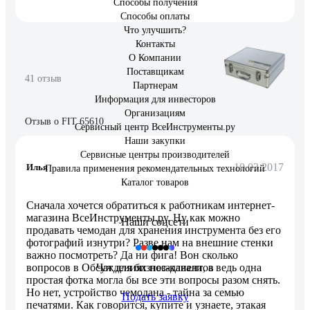
Способы получения
Способы оплаты
Что улучшить?
Контакты
О Компании
Поставщикам
41 отзыв
Партнерам
Информация для инвесторов
Организациям
Отзыв о FIT 65610
Сервисный центр ВсеИнструменты.ру
Наши закупки
Сервисные центры производителей
10.03.2017
Илья
Правила применения рекомендательных технологий
Каталог товаров
Сначала хочется обратиться к работникам интернет-
магазина ВсеИнструменты.ру. Ну как можно
Наши соцсети
продавать чемодан для хранения инструмента без его
фотографий изнутри? Разве нам на внешние стенки
важно посмотреть? Да ни фига! Вон сколько
Чат для бизнес-клиентов
вопросов в Обсуждениях позадавали, а ведь одна
простая фотка могла бы все эти вопросы разом снять.
Но нет, устройство чемодана - тайна за семью
Подать заявку
печатями. Как говорится, купите и узнаете, этакая