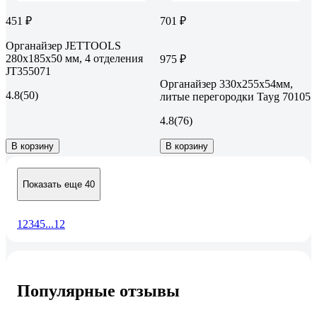
451 ₽
701 ₽
Органайзер JETTOOLS
280x185x50 мм, 4 отделения
975 ₽
JT355071
Органайзер 330х255х54мм,
4.8
(50)
литые перегородки Tayg 70105
4.8
(76)
В корзину
В корзину
Показать еще 40
1
2
3
4
5
...
12
Популярные отзывы