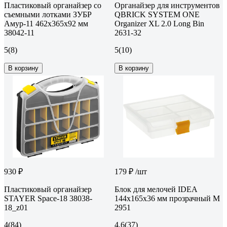
Пластиковый органайзер со
Органайзер для инструментов
съемными лотками ЗУБР
QBRICK SYSTEM ONE
Амур-11 462x365x92 мм
Organizer XL 2.0 Long Bin
38042-11
2631-32
5
(8)
5
(10)
В корзину
В корзину
930 ₽
179 ₽
/шт
Пластиковый органайзер
Блок для мелочей IDEA
STAYER Space-18 38038-
144х165х36 мм прозрачный М
18_z01
2951
4
(84)
4.6
(37)