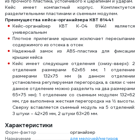
из прочного пластика, устойчивого к царапинам и ударам.
Кейс имеет компактный корпус. Комплектуется
разделительными пластинами и съемным модулем.
Преимущества кейса-органайзера КВТ 81441
Кейс-органайзер КВТ К-04 81441 является
универсальным
Плотное прилегание крышки исключает пересыпание
содержимого из отсека в отсек
Надежный замок из ABS-пластика для фиксации
крышки кейса
Кейс имеет следующие отделения (снизу-вверх): 2
отделения размерами 62х65 мм; 1 отделение
размерами 132х75 мм (в данном отделении
установлена регулируемая перегородка, в связи с чем
данное отделение можно разделить на два размерами
65×75 мм); 1 отделение со съемным модулем 132×62
мм, где выполнена жесткая перегородка на ½ высоты.
Сверху вставляется съемный модуль на 5 отделений:
3 штуки – 42×26 мм, 2 штуки 63×26 мм.
Характеристики
Форм-фактор
органайзер
Назначение
для мелочей/метизов