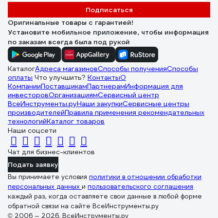
Подписаться
Оригинальные товары с гарантией!
Установите мобильное приложение, чтобы информация
по заказам всегда была под рукой
Каталог
Адреса магазинов
Способы получения
Способы
оплаты
Что улучшить?
Контакты
О
Компании
Поставщикам
Партнерам
Информация для
инвесторов
Организациям
Сервисный центр
ВсеИнструменты.ру
Наши закупки
Сервисные центры
производителей
Правила применения рекомендательных
технологий
Каталог товаров
Наши соцсети
Чат для бизнес-клиентов
Подать заявку
Вы принимаете условия
политики в отношении обработки
персональных данных
и
пользовательского соглашения
каждый раз, когда оставляете свои данные в любой форме
обратной связи на сайте ВсеИнструменты.ру
© 2006 — 2026. ВсеИнструменты.ру