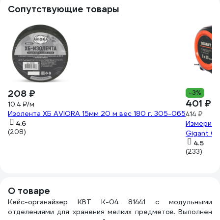
Сопутствующие товары
208 ₽
-3%
401 ₽
10.4 ₽/м
Изолента ХБ AVIORA 15мм 20 м вес 180 г. 305-065
414 ₽
4.6
Измерите
(208)
Gigant 
4.5
(233)
О товаре
Кейс-органайзер КВТ К-04 81441 с модульными
отделениями для хранения мелких предметов. Выполнен