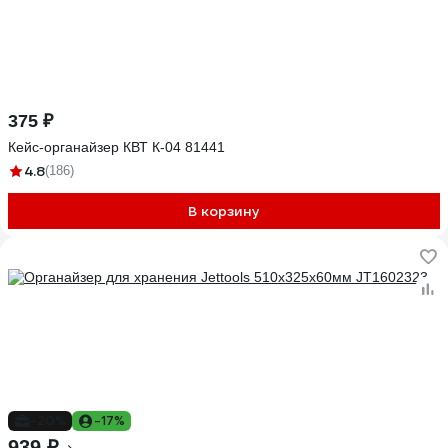
375 ₽
Кейс-органайзер КВТ К-04 81441
4.8
(186)
В корзину
-20%
-17%
939 ₽