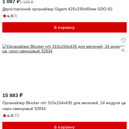
1 087 ₽
1 189 ₽
Двухсторонний органайзер Gigant 425x330x85мм GDO-82
4.5
(4)
В корзину
15 883 ₽
Органайзер Blocker п/п 310х154х435 для мелочей, 24 модуля цв.
серо-свинцовый 32834
4.5
(33)
В корзину