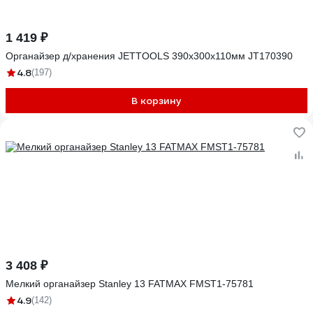
1 419 ₽
Органайзер д/хранения JETTOOLS 390x300x110мм JT170390
4.8
(197)
В корзину
3 408 ₽
Мелкий органайзер Stanley 13 FATMAX FMST1-75781
4.9
(142)