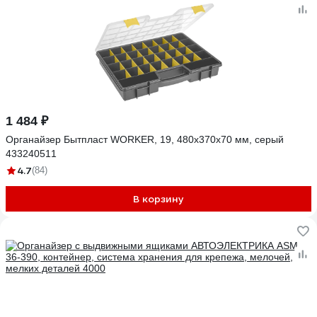
1 484 ₽
Органайзер Бытпласт WORKER, 19, 480х370х70 мм, серый
433240511
4.7
(84)
В корзину