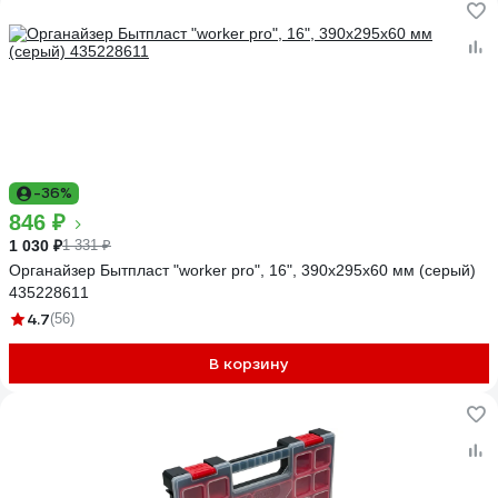
-36%
846 ₽
1 030 ₽
1 331 ₽
Органайзер Бытпласт "worker pro", 16", 390x295x60 мм (серый)
435228611
4.7
(56)
В корзину