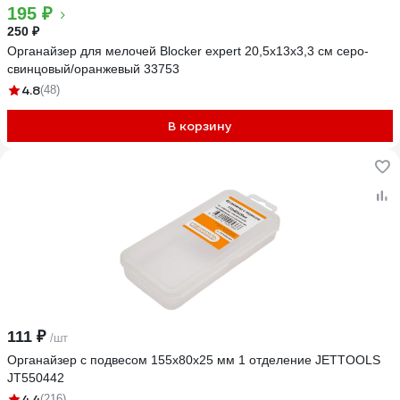
195 ₽
250 ₽
Органайзер для мелочей Blocker expert 20,5x13x3,3 см серо-
свинцовый/оранжевый 33753
4.8
(48)
В корзину
111 ₽
/шт
Органайзер с подвесом 155x80x25 мм 1 отделение JETTOOLS
JT550442
4.4
(216)