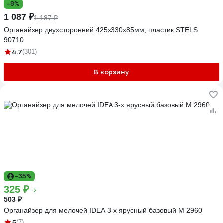
-8%
1 087 ₽
1 187 ₽
Органайзер двухсторонний 425x330x85мм, пластик STELS
90710
4.7
(301)
В корзину
-35%
325 ₽
503 ₽
Органайзер для мелочей IDEA 3-х ярусный базовый М 2960
5
(7)