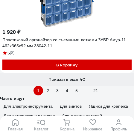
1 920 ₽
Пластиковый органайзер со съемными лотками ЗУБР Амур-11
462x365x92 мм 38042-11
5
(8)
В корзину
Показать еще 40
1
2
3
4
5
...
21
Часто ищут
Для электроинструмента
Для винтов
Ящики для крепежа
Для саморезов и шурупов
Для мелких деталей
Ящики для шурупов
Ящики под болты и гайки
Главная
Каталог
Корзина
Избранное
Профиль