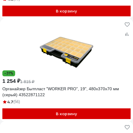
В корзину
-31%
1 254 ₽
1 815 ₽
Органайзер Бытпласт "WORKER PRO", 19", 480x370x70 мм
(серый) 43522871122
4.7
(56)
В корзину