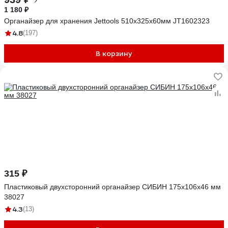
1 180 ₽
Органайзер для хранения Jettools 510х325х60мм JT1602323
4.8
(197)
В корзину
315 ₽
Пластиковый двухсторонний органайзер СИБИН 175x106x46 мм
38027
4.3
(13)