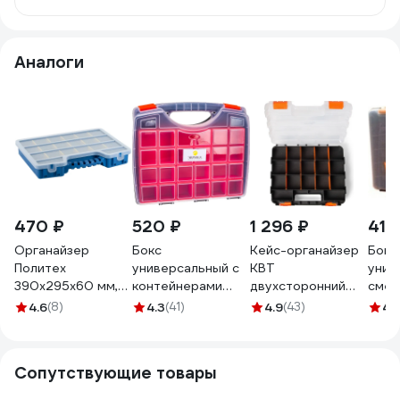
Аналоги
470 ₽
520 ₽
1 296 ₽
410
Органайзер
Бокс
Кейс-органайзер
Бокс
Политех
универсальный с
КВТ
унив
390x295x60 мм,
контейнерами
двухсторонний
смен
18 отделений
Эврика
К-08 81439
вста
4.6
(8)
4.3
(41)
4.9
(43)
4.
8064506
325х280х60мм
310х
ER-10309 458922
ER-1
Сопутствующие товары