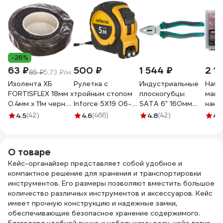
-26%
63 ₽
500 ₽
1 544 ₽
2 1
85 ₽
5.73 ₽/м
Изолента ХБ
Рулетка с
Индустриальные
Набо
FORTISFLEX 18мм х
тройным стопом
плоскогубцы
магн
0.4мм х 11м черная
Inforce 5Х19 06-
SATA 6" 160мм
нако
71242
11-70
CrNi +30%
Gigan
4.5
(42)
4.6
(466)
4.8
(42)
4.
прочности.
пред
Эталон для
тяжёлых
О товаре
производств.
Кейс-органайзер представляет собой удобное и
70301A
компактное решение для хранения и транспортировки
инструментов. Его размеры позволяют вместить большое
количество различных инструментов и аксессуаров. Кейс
имеет прочную конструкцию и надежные замки,
обеспечивающие безопасное хранение содержимого.