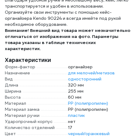
Благодаря удобной ручке и небольшому весу, кейс легко
транспортируется и удобен в использовании.
Организуйте свои инструменты с помощью кейс-
органайзера Kendo 90224 и всегда имейте под рукой
необходимое оборудование.
Внимание! Внешний вид товара может незначительно
отличаться от изображения на фото. Параметры
товара указаны в таблице технических
характеристик.
Характеристики
Форм-фактор
органайзер
Назначение
для мелочей/метизов
Вид
односторонний
Длина
320 мм
Ширина
255 мм
Высота
60 мм
Материал
PP (полипропилен)
Материал замка
PP (полипропилен)
Материал ручки
пластик
Ударопрочный корпус
нет
Количество отделений
17
Цвет
черный/оранжевый