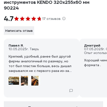
инструментов KENDO 320x255x60 мм
90224
4.7
17 отзывов
Написать отзыв
Павел Я.
Дмитрий
10.05.2025
г. Тверь
07.05.2026
г.
Опыт использ
Крепкий, удобный, ранее был другой
Хороший чем
фирмы аналогичный по размеру, но
формата .
тот был пластик больше, весь дышал
закрывался не с первого раза из-за
перекосов, тут такой проблемы нет