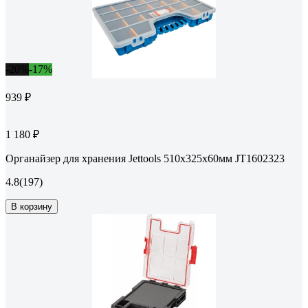
-20%
-17%
939 ₽
1 180 ₽
Органайзер для хранения Jettools 510х325х60мм JT1602323
4.8
(197)
В корзину