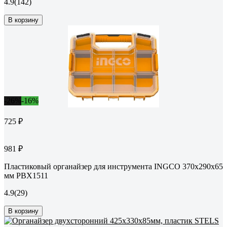
4.9
(142)
В корзину
-26%
-16%
725 ₽
981 ₽
Пластиковый органайзер для инструмента INGCO 370x290x65
мм PBX1511
4.9
(29)
В корзину