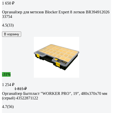
1 650 ₽
Органайзер для метизов Blocker Expert 8 лотков BR394912026
33754
4.5
(33)
В корзину
-31%
1 254 ₽
1 815 ₽
Органайзер Бытпласт "WORKER PRO", 19", 480x370x70 мм
(серый) 43522871122
4.7
(56)