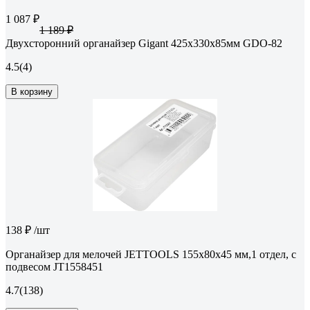
1 087 ₽
1 189 ₽
Двухсторонний органайзер Gigant 425x330x85мм GDO-82
4.5
(4)
В корзину
138 ₽
/шт
Органайзер для мелочей JETTOOLS 155x80x45 мм,1 отдел, с
подвесом JT1558451
4.7
(138)