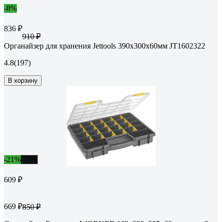
-8%
836 ₽
910 ₽
Органайзер для хранения Jettools 390х300х60мм JT1602322
4.8
(197)
В корзину
-21%
-28%
609 ₽
669 ₽
850 ₽