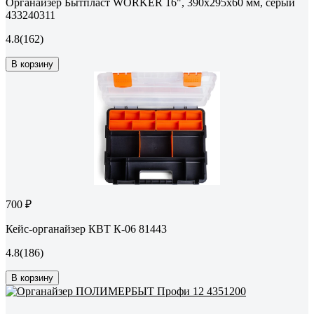
Органайзер Бытпласт WORKER 16", 390х295х60 мм, серый
433240311
4.8
(162)
В корзину
700 ₽
Кейс-органайзер КВТ К-06 81443
4.8
(186)
В корзину