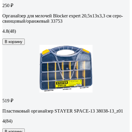
250 ₽
Органайзер для мелочей Blocker expert 20,5x13x3,3 см серо-
свинцовый/оранжевый 33753
4.8
(48)
В корзину
519 ₽
Пластиковый органайзер STAYER SPACE-13 38038-13_z01
4
(84)
В корзину