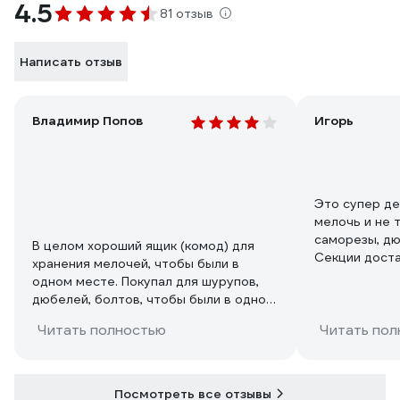
4.5
81 отзыв
Написать отзыв
Владимир Попов
Игорь
Это супер де
мелочь и не т
саморезы, дю
В целом хороший ящик (комод) для
Секции дост
хранения мелочей, чтобы были в
При необход
одном месте. Покупал для шурупов,
вынуть и куд
дюбелей, болтов, чтобы были в одном
не таскать ве
месте.
Читать полностью
верху очень 
Читать пол
углубления н
что бы бала 
друг на друг
Посмотреть все отзывы