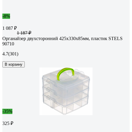
-8%
1 087 ₽
1 187 ₽
Органайзер двухсторонний 425x330x85мм, пластик STELS
90710
4.7
(301)
В корзину
-35%
325 ₽