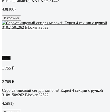
Кейс-органайзер КВТ К-06 81443
4.8
(186)
В корзину
-35%
1 755 ₽
2 709 ₽
Серо-свинцовый сет для мелочей Expert 4 секции с ручкой
310х150х262 Blocker 32522
4.5
(81)