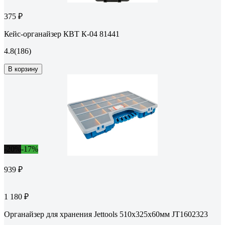
375 ₽
Кейс-органайзер КВТ К-04 81441
4.8
(186)
В корзину
-20%
-17%
939 ₽
1 180 ₽
Органайзер для хранения Jettools 510х325х60мм JT1602323