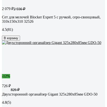
2 079 ₽
2 936 ₽
Сет для мелочей Blocker Expert 5 с ручкой, серо-свинцовый,
310х150х310 32526
4.5
(81)
В корзину
-12%
726 ₽
826 ₽
Двухсторонний органайзер Gigant 325x280x85мм GDO-50
4.8
(5)