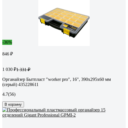
-36%
846 ₽
1 030 ₽
1 331 ₽
Органайзер Бытпласт "worker pro", 16", 390x295x60 мм
(серый) 435228611
4.7
(56)
В корзину