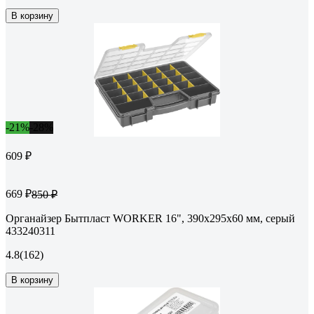
В корзину
-21%
-28%
609 ₽
669 ₽
850 ₽
Органайзер Бытпласт WORKER 16", 390х295х60 мм, серый
433240311
4.8
(162)
В корзину