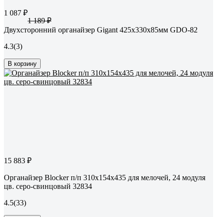
1 087 ₽
1 189 ₽
Двухсторонний органайзер Gigant 425x330x85мм GDO-82
4.3
(3)
В корзину
15 883 ₽
Органайзер Blocker п/п 310х154х435 для мелочей, 24 модуля
цв. серо-свинцовый 32834
4.5
(33)