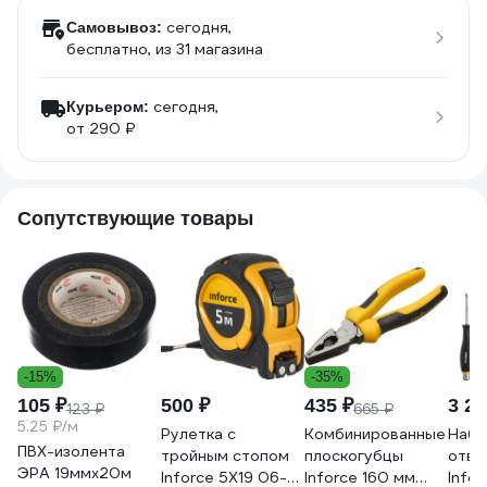
сегодня,
Самовывоз:
бесплатно
, из 31 магазина
сегодня,
Курьером:
от 290 ₽
Сопутствующие товары
-15%
-35%
105 ₽
500 ₽
435 ₽
3 25
123 ₽
665 ₽
5.25 ₽/м
Рулетка с
Комбинированные
Набо
ПВХ-изолента
тройным стопом
плоскогубцы
отве
ЭРА 19ммх20м
Inforce 5Х19 06-
Inforce 160 мм
Info