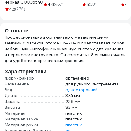
черная C0036540
11-70
06-18-01
(467)
(38)
4.6
5
4.6
(275)
4.8
О товаре
Профессиональный органайзер с металлическими
замками 8 отсеков Inforce 06-20-16 представляет собой
небольшую многофункциональную систему для хранения
и переноски инструмента. Он состоит из 8 съемных ячеек
для удобства в организации хранения.
Характеристики
Форм-фактор
органайзер
Назначение
для ручного инструмента
Вид
односторонний
Длина
374 мм
Ширина
228 мм
Высота
83 мм
Материал
пластик
Материал замка
пластик
Материал ручки
пластик
Ударопрочный корпус
да