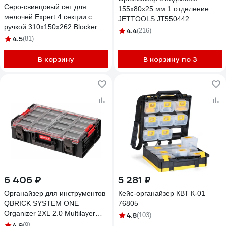
Серо-свинцовый сет для
155x80x25 мм 1 отделение
мелочей Expert 4 секции с
JETTOOLS JT550442
ручкой 310х150х262 Blocker
4.4
(216)
32522
4.5
(81)
В корзину
В корзину по 3
6 406 ₽
5 281 ₽
Органайзер для инструментов
Кейс-органайзер КВТ К-01
QBRICK SYSTEM ONE
76805
Organizer 2XL 2.0 Multilayer
4.8
(103)
Foam Inserts с пенопластовой
4.9
(9)