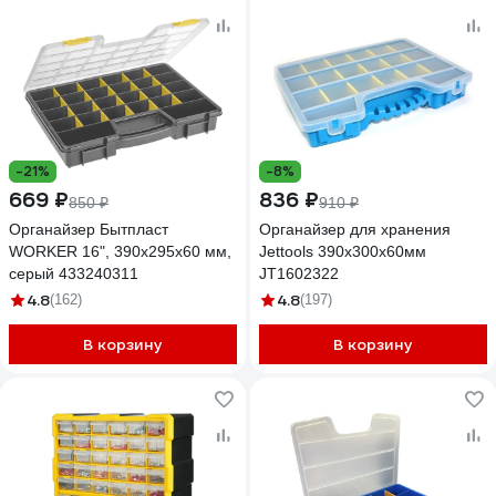
-21%
-8%
669 ₽
836 ₽
850 ₽
910 ₽
Органайзер Бытпласт
Органайзер для хранения
WORKER 16", 390х295х60 мм,
Jettools 390х300х60мм
серый 433240311
JT1602322
4.8
4.8
(162)
(197)
В корзину
В корзину