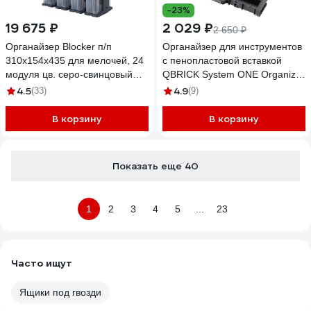
-23%
19 675 ₽
2 029 ₽
2 650 ₽
Органайзер Blocker п/п
Органайзер для инструментов
310х154х435 для мелочей, 24
с пенопластовой вставкой
модуля цв. серо-свинцовый
QBRICK System ONE Organizer
32834
L 2.0 Multilayer Foam Inserts
4.5
4.9
(33)
(9)
2631-35
В корзину
В корзину
Показать еще 40
1
2
3
4
5
...
23
Часто ищут
Ящики под гвозди