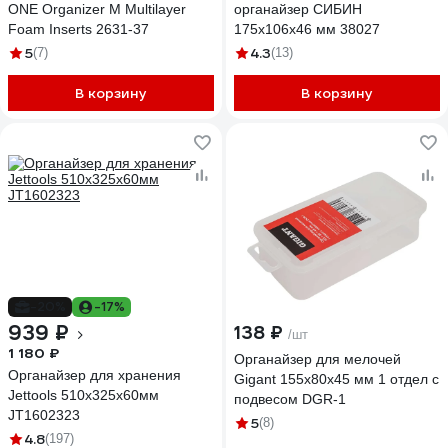
ONE Organizer M Multilayer
органайзер СИБИН
Foam Inserts 2631-37
175x106x46 мм 38027
5
4.3
(7)
(13)
В корзину
В корзину
-20%
-17%
939 ₽
138 ₽
/шт
1 180 ₽
Органайзер для мелочей
Органайзер для хранения
Gigant 155x80x45 мм 1 отдел с
Jettools 510х325х60мм
подвесом DGR-1
JT1602323
5
(8)
4.8
(197)