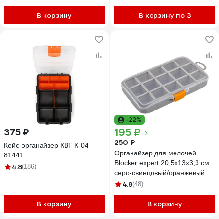
В корзину
В корзину по 3
-22%
195 ₽
375 ₽
250 ₽
Кейс-органайзер КВТ К-04
Органайзер для мелочей
81441
Blocker expert 20,5x13x3,3 см
4.8
(186)
серо-свинцовый/оранжевый
33753
4.8
(48)
В корзину
В корзину