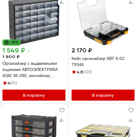
-18%
1 549 ₽
2 170 ₽
1 900 ₽
Кейс-органайзер КВТ К-02
Органайзер с выдвижными
79346
ящиками АВТОЭЛЕКТРИКА
4.8
(103)
ASM 36-390, контейнер,
система хранения для
4
(41)
крепежа, мелочей, мелких
деталей 4000
В корзину
В корзину