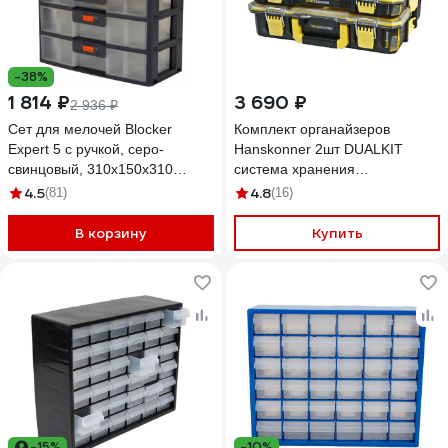
-38%
1 814 ₽
3 690 ₽
2 936 ₽
Сет для мелочей Blocker
Комплект органайзеров
Expert 5 с ручкой, серо-
Hanskonner 2шт DUALKIT
свинцовый, 310х150х310
система хранения
32526
HANSTORAGE PLUS,
4.5
4.8
(81)
(16)
440x354x170мм HSP2KIT
В корзину
Купить
-15%
-10%