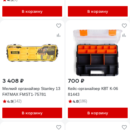
вставкой 2631-30
В корзину
В корзину
3 408 ₽
700 ₽
Мелкий органайзер Stanley 13
Кейс-органайзер КВТ К-06
FATMAX FMST1-75781
81443
4.9
4.8
(142)
(186)
В корзину
В корзину