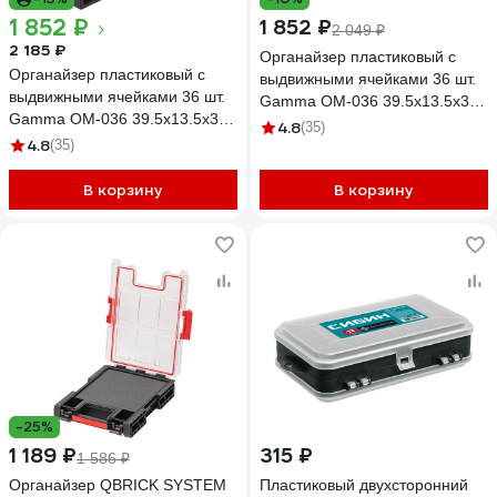
1 852 ₽
1 852 ₽
2 049 ₽
2 185 ₽
Органайзер пластиковый с
Органайзер пластиковый с
выдвижными ячейками 36 шт.
выдвижными ячейками 36 шт.
Gamma ОМ-036 39.5x13.5x32
Gamma ОМ-036 39.5x13.5x32
см, синий 505750
4.8
(35)
см, черный 511907
4.8
(35)
В корзину
В корзину
-25%
1 189 ₽
315 ₽
1 586 ₽
Органайзер QBRICK SYSTEM
Пластиковый двухсторонний