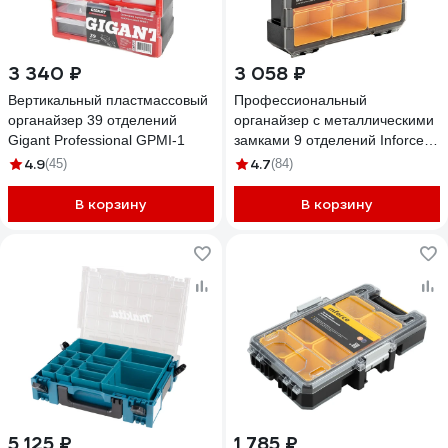
3 340 ₽
3 058 ₽
Вертикальный пластмассовый
Профессиональный
органайзер 39 отделений
органайзер с металлическими
Gigant Professional GPMI-1
замками 9 отделений Inforce
06-20-10
4.9
4.7
(45)
(84)
В корзину
В корзину
5 125 ₽
1 785 ₽