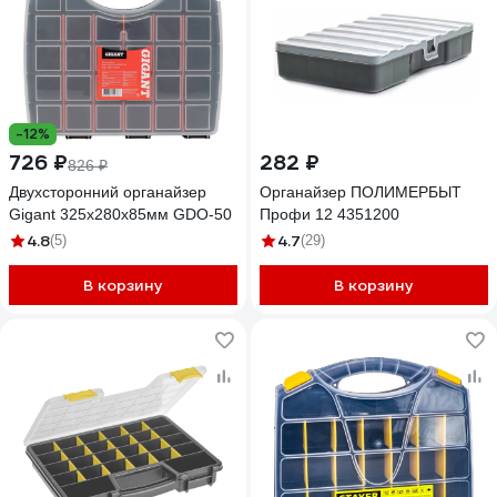
-12%
726 ₽
282 ₽
826 ₽
Двухсторонний органайзер
Органайзер ПОЛИМЕРБЫТ
Gigant 325x280x85мм GDO-50
Профи 12 4351200
4.8
4.7
(5)
(29)
В корзину
В корзину