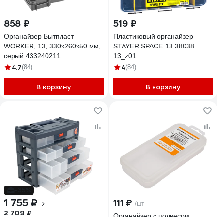
858 ₽
519 ₽
Органайзер Бытпласт
Пластиковый органайзер
WORKER, 13, 330х260х50 мм,
STAYER SPACE-13 38038-
серый 433240211
13_z01
4.7
4
(84)
(84)
В корзину
В корзину
-35%
1 755 ₽
111 ₽
/шт
2 709 ₽
Органайзер с подвесом