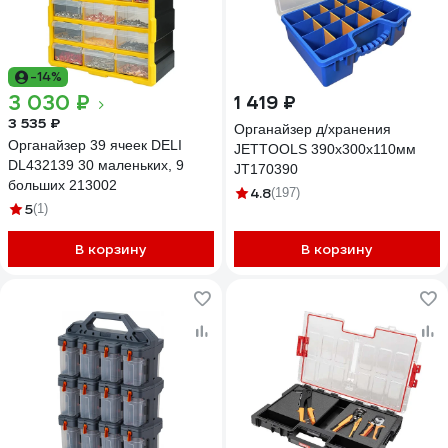
-14%
3 030 ₽
1 419 ₽
3 535 ₽
Органайзер д/хранения
Органайзер 39 ячеек DELI
JETTOOLS 390x300x110мм
DL432139 30 маленьких, 9
JT170390
больших 213002
4.8
(197)
5
(1)
В корзину
В корзину