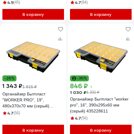
GPMI-2
20-18
4.9
4.7
(45)
(84)
В корзину
В корзину
-26%
-36%
846 ₽
1 343 ₽
1 815 ₽
1 030 ₽
1 331 ₽
Органайзер Бытпласт
Органайзер Бытпласт "worker
"WORKER PRO", 19",
pro", 16", 390x295x60 мм
480x370x70 мм (серый)
(серый) 435228611
43522871122
4.7
(56)
4.7
(56)
В корзину
В корзину