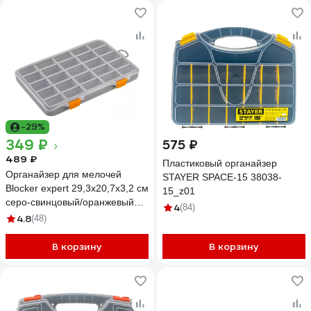
-29%
349 ₽
575 ₽
489 ₽
Пластиковый органайзер
Органайзер для мелочей
STAYER SPACE-15 38038-
Blocker expert 29,3x20,7x3,2 см
15_z01
серо-свинцовый/оранжевый
4
(84)
33741
4.8
(48)
В корзину
В корзину