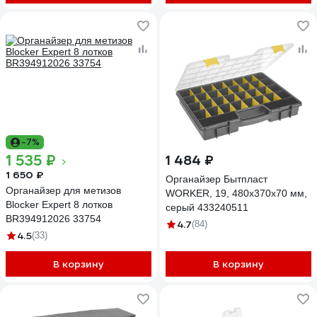
-7%
1 535 ₽
1 484 ₽
1 650 ₽
Органайзер Бытпласт
Органайзер для метизов
WORKER, 19, 480х370х70 мм,
Blocker Expert 8 лотков
серый 433240511
BR394912026 33754
4.7
(84)
4.5
(33)
В корзину
В корзину