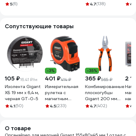
универсальный
БОЛТА 10х10 см,
155x80x45 мм,1
отде
5
(6)
4.7
(138)
4.
прозрачный
5шт
отдел, с подвесом
JET
BR395210999
кор100*100ф5
JT1558451
JT55
Сопутствующие товары
-3%
-35%
105 ₽
401 ₽
365 ₽
2 1
16.41 ₽/м
414 ₽
565 ₽
Изолента Gigant
Измерительная
Комбинированные
Набо
ХБ 19 мм х 6,4 м,
рулетка с
плоскогубцы
магн
черная GT-0-5
магнитным
Gigant 200 мм
нако
крюком, 5x25мм
GCP 200
Gigan
4.1
(50)
4.5
(233)
4.7
(402)
4.
Gigant GWM525
пред
О товаре
Органайзер для мелочей Gigant 155x80x45 мм 1 отдел с