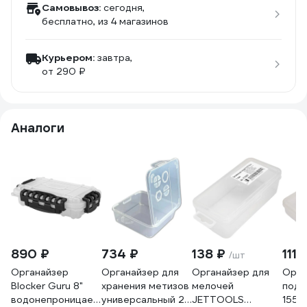
Самовывоз:
сегодня,
бесплатно
, из 4 магазинов
Курьером:
завтра,
от 290 ₽
Аналоги
890 ₽
734 ₽
138 ₽
111 
/шт
Органайзер
Органайзер для
Органайзер для
Орга
Blocker Guru 8"
хранения метизов
мелочей
подв
водонепроницаемый
универсальный 23
JETTOOLS
155x