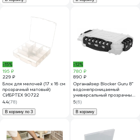
-15%
-12%
195 ₽
780 ₽
229 ₽
890 ₽
Блок для мелочей (17 x 16 см
Органайзер Blocker Guru 8"
прозрачный матовый)
водонепроницаемый
СИБРТЕХ 90722
универсальный прозрачный
BR395210999
4.4
(78)
5
(6)
В корзину по 3
В корзину