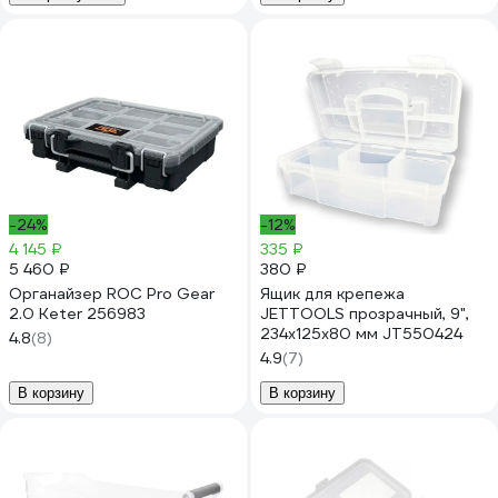
-24%
-12%
4 145 ₽
335 ₽
5 460 ₽
380 ₽
Органайзер ROC Pro Gear
Ящик для крепежа
2.0 Keter 256983
JETTOOLS прозрачный, 9",
234x125x80 мм JT550424
4.8
(8)
4.9
(7)
В корзину
В корзину