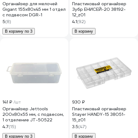
Органайзер для мелочей
Пластиковый органайзер
Gigant 155x80x45 мм 1 отдел
Зубр ЕНИСЕЙ-20 38192-
с подвесом DGR-1
12_z01
5
(8)
4.1
(92)
В корзину по 3
В корзину
141 ₽
/шт
930 ₽
Органайзер Jettools
Пластиковый органайзер
200x80x55 мм, с подвесом,
Stayer HANDY-15 38051-
1 отделение JT-50522
15_z01
4.7
(15)
3.5
(47)
В корзину по 3
В корзину