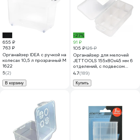
-14%
-27%
655 ₽
91 ₽
763 ₽
105 ₽
125 ₽
Органайзер IDEA с ручкой на
Органайзер для мелочей
колесах 10,5 л прозрачный М
JETTOOLS 155x80x45 мм 6
1622
отделений, с подвесом
JT1558456
5
(2)
4.7
(189)
В корзину
Купить