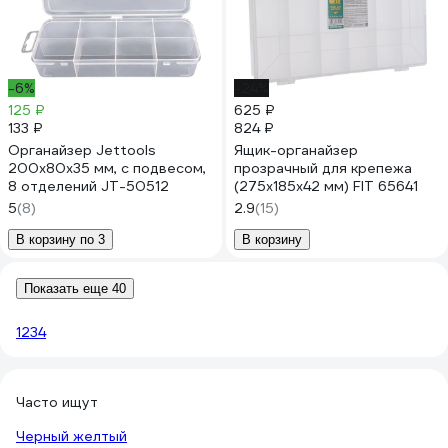
-6%
-24%
125 ₽
625 ₽
133 ₽
824 ₽
Органайзер Jettools
Ящик-органайзер
200x80x35 мм, с подвесом,
прозрачный для крепежа
8 отделений JT-50512
(275х185х42 мм) FIT 65641
5
(8)
2.9
(15)
В корзину по 3
В корзину
Показать еще 40
1
2
3
4
Часто ищут
Черный желтый