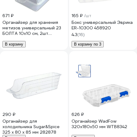
671 ₽
165 ₽
/шт
Органайзер для хранения
Бокс универсальный Эврика
метизов универсальный 23
ER-10300 458920
БОЛТА 10х10 см, 2шт
4.3
(16)
кор100*100ф2
В корзину
В корзину по 3
290 ₽
626 ₽
Органайзер для
Органайзер WadFow
холодильника Sugar&Spice
320х180х50 мм WTB8342
325 x 80 x 85 мм 282878