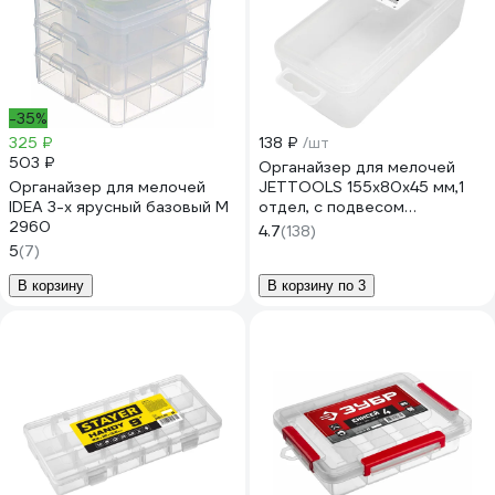
-35%
325 ₽
138 ₽
/шт
503 ₽
Органайзер для мелочей
Органайзер для мелочей
JETTOOLS 155x80x45 мм,1
IDEA 3-х ярусный базовый М
отдел, с подвесом
2960
JT1558451
4.7
(138)
5
(7)
В корзину
В корзину по 3