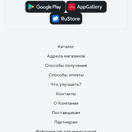
Отзыв о Stanley FatMax Shallow Pro Metal
Latch
11.05.2019
Дмитрий
есть пыле влагозащита IP 53
Каталог
Адреса магазинов
Способы получения
Способы оплаты
Что улучшить?
Контакты
О Компании
Поставщикам
Партнерам
Информация для инвесторов