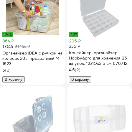
-24%
-12%
864 ₽
295 ₽
335 ₽
1 045 ₽
1 144 ₽
Контейнер-органайзер
Органайзер IDEA с ручкой на
Hobby&pro для хранения 25
колесах 23 л прозрачный М
шпулек, 12x10x2,5 см 676712
1623
4.5
(2)
5
(2)
В корзину
В корзину