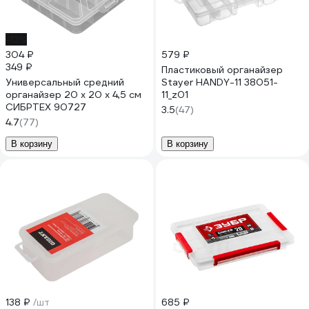
-13%
304 ₽
579 ₽
349 ₽
Пластиковый органайзер
Универсальный средний
Stayer HANDY-11 38051-
органайзер 20 х 20 х 4,5 см
11_z01
СИБРТЕХ 90727
3.5
(47)
4.7
(77)
В корзину
В корзину
138 ₽
/шт
685 ₽