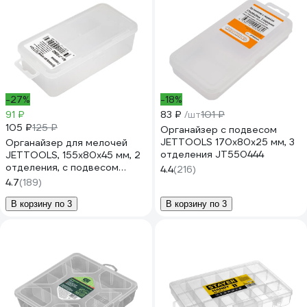
-27%
-18%
91 ₽
83 ₽
/шт
101 ₽
105 ₽
125 ₽
Органайзер с подвесом
JETTOOLS 170x80x25 мм, 3
Органайзер для мелочей
отделения JT550444
JETTOOLS, 155х80х45 мм, 2
отделения, с подвесом
4.4
(216)
JT1558452
4.7
(189)
В корзину по 3
В корзину по 3