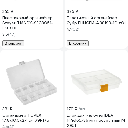
345 ₽
375 ₽
Пластиковый органайзер
Пластиковый органайзер
Stayer "HANDY-9" 38051-
Зубр ЕНИСЕЙ-4 38193-10_z01
09_z01
4.1
(92)
3.5
(47)
В корзину
В корзину
381 ₽
179 ₽
/шт
Органайзер TOPEX
Блок для мелочей IDEA
17.8x10.5x2.4 см 79R175
144х165х36 мм прозрачный М
2951
4.5
(41)