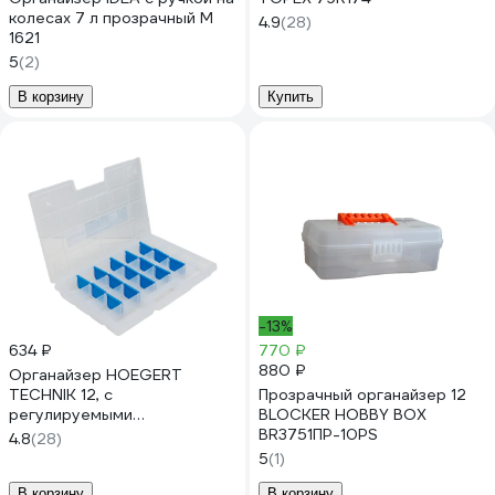
колесах 7 л прозрачный М
4.9
(28)
1621
5
(2)
В корзину
Купить
-13%
634 ₽
770 ₽
880 ₽
Органайзер HOEGERT
TECHNIK 12, с
Прозрачный органайзер 12
регулируемыми
BLOCKER HOBBY BOX
перегородками 29x19,5x3,5
BR3751ПР-10РS
4.8
(28)
см HT7G022
5
(1)
В корзину
В корзину