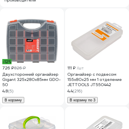
Производители
-12%
726 ₽
826 ₽
111 ₽
/шт
Двухсторонний органайзер
Органайзер с подвесом
Gigant 325x280x85мм GDO-
155x80x25 мм 1 отделение
50
JETTOOLS JT550442
4.8
(5)
4.4
(216)
В корзину
В корзину по 3