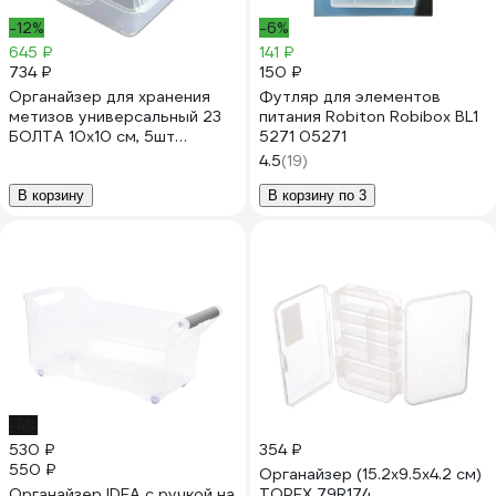
-12%
-6%
645 ₽
141 ₽
734 ₽
150 ₽
Органайзер для хранения
Футляр для элементов
метизов универсальный 23
питания Robiton Robibox BL1
БОЛТА 10х10 см, 5шт
5271 05271
кор100*100ф5
4.5
(19)
В корзину
В корзину по 3
-4%
530 ₽
354 ₽
550 ₽
Органайзер (15.2x9.5x4.2 см)
Органайзер IDEA с ручкой на
TOPEX 79R174