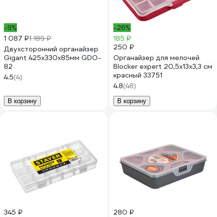
-9%
-26%
1 087 ₽
1 189 ₽
185 ₽
250 ₽
Двухсторонний органайзер
Gigant 425x330x85мм GDO-
Органайзер для мелочей
82
Blocker expert 20,5x13x3,3 см
красный 33751
4.5
(4)
4.8
(48)
В корзину
В корзину
345 ₽
280 ₽