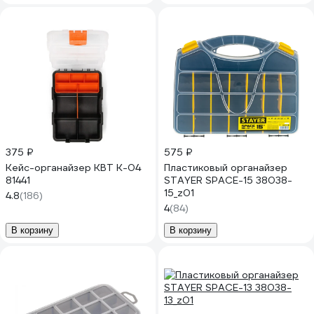
375 ₽
575 ₽
Кейс-органайзер КВТ К-04
Пластиковый органайзер
81441
STAYER SPACE-15 38038-
15_z01
4.8
(186)
4
(84)
В корзину
В корзину