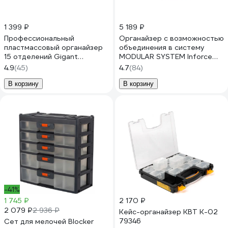
1 399 ₽
5 189 ₽
Профессиональный
Органайзер с возможностью
пластмассовый органайзер
объединения в систему
15 отделений Gigant
MODULAR SYSTEM Inforce
Professional GPMI-2
06-20-18
4.9
(45)
4.7
(84)
В корзину
В корзину
-41%
1 745 ₽
2 170 ₽
2 079 ₽
2 936 ₽
Кейс-органайзер КВТ К-02
79346
Сет для мелочей Blocker