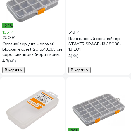
-22%
195 ₽
519 ₽
250 ₽
Пластиковый органайзер
Органайзер для мелочей
STAYER SPACE-13 38038-
Blocker expert 20,5x13x3,3 см
13_z01
серо-свинцовый/оранжевый
4
(84)
33753
4.8
(48)
В корзину
В корзину
-29%