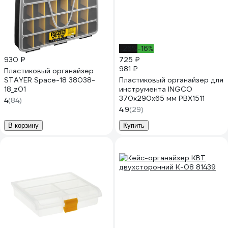
-26%
-16%
930 ₽
725 ₽
981 ₽
Пластиковый органайзер
STAYER Space-18 38038-
Пластиковый органайзер для
18_z01
инструмента INGCO
370x290x65 мм PBX1511
4
(84)
4.9
(29)
В корзину
Купить