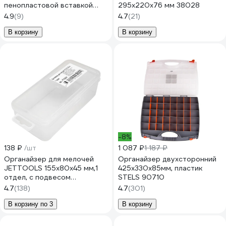
пенопластовой вставкой
295x220x76 мм 38028
QBRICK System ONE
4.9
(9)
4.7
(21)
Organizer L 2.0 Multilayer
Foam Inserts 2631-35
В корзину
В корзину
-8%
138 ₽
/шт
1 087 ₽
1 187 ₽
Органайзер для мелочей
Органайзер двухсторонний
JETTOOLS 155x80x45 мм,1
425x330x85мм, пластик
отдел, с подвесом
STELS 90710
JT1558451
4.7
(138)
4.7
(301)
В корзину по 3
В корзину