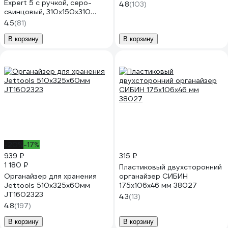
Expert 5 с ручкой, серо-
4.8
(103)
свинцовый, 310х150х310
32526
4.5
(81)
В корзину
В корзину
-20%
-17%
939 ₽
315 ₽
1 180 ₽
Пластиковый двухсторонний
Органайзер для хранения
органайзер СИБИН
Jettools 510х325х60мм
175x106x46 мм 38027
JT1602323
4.3
(13)
4.8
(197)
В корзину
В корзину