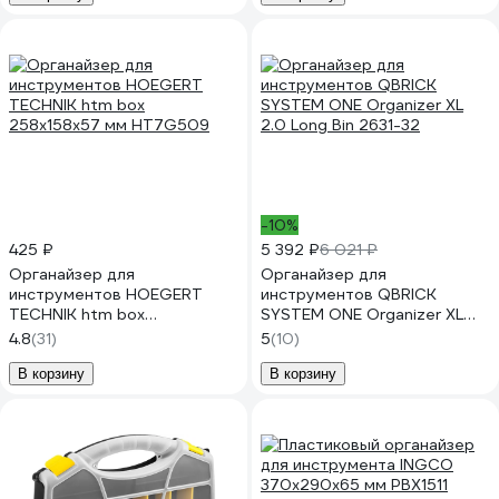
-10%
425 ₽
5 392 ₽
6 021 ₽
Органайзер для
Органайзер для
инструментов HOEGERT
инструментов QBRICK
TECHNIK htm box
SYSTEM ONE Organizer XL
258x158x57 мм HT7G509
2.0 Long Bin 2631-32
4.8
(31)
5
(10)
В корзину
В корзину