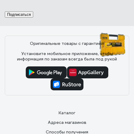
Отзыв писал намедне. Доработал ящички - поставил
перегородки.Влезло - всё, даже место осталось.
Подписаться
Нарезал переборок из черного пластика от
канцелярской папки. Для гурманов могу посоветовать
прозрачные пластиковые коробки для обуви -
продаются в &quot;БытПласте&quot; по 135 рублей.Из
одной коробки можно нарезать на весь бокс, ещё
Оригинальные товары с гарантией!
останется!
54 отзыва
Установите мобильное приложение, чтобы
информация по заказам всегда была под рукой
Отзыв о Stanley FatMax Shallow Pro Metal
Latch
11.05.2019
Дмитрий
есть пыле влагозащита IP 53
Каталог
Адреса магазинов
Способы получения