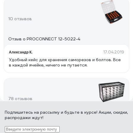
10 отзывов
Отзыв о PROCONNECT 12-5022-4
17.04.2019
Александр К.
Удобный кейс для хранения саморезов и болтов. Все
в каждой ячейке, ничего не путается.
78 отзывов
Подпишитесь
на рассылку
и будьте в курсе! Акции, скидки,
распродажи ждут!
Отзыв о Stanley 1-93-980
09.02.2019
Евгений