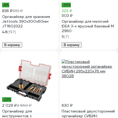
-8%
-35%
836 ₽
910 ₽
325 ₽
503 ₽
Органайзер для хранения
Jettools 390х300х60мм
Органайзер для мелочей
JT1602322
IDEA 3-х ярусный базовый М
2960
4.8
(197)
5
(7)
В корзину
В корзину
-23%
2 029 ₽
2 650 ₽
630 ₽
Органайзер для
Пластиковый двухсторонний
инструментов с
органайзер СИБИН