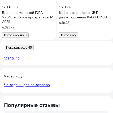
179 ₽
/шт
1 296 ₽
Блок для мелочей IDEA
Кейс-органайзер КВТ
144х165х36 мм прозрачный М
двухсторонний К-08 81439
2951
4.9
(43)
4.6
(37)
В корзину по 3
В корзину
Показать еще 40
1
2
3
4
5
...
15
Часто ищут
Чемоданы для саморезов
Популярные отзывы