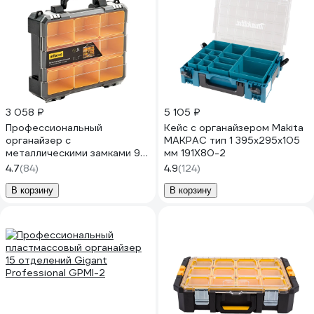
3 058 ₽
5 105 ₽
Профессиональный
Кейс с органайзером Makita
органайзер с
MAKPAC тип 1 395x295x105
металлическими замками 9
мм 191X80-2
отделений Inforce 06-20-10
4.7
(84)
4.9
(124)
В корзину
В корзину