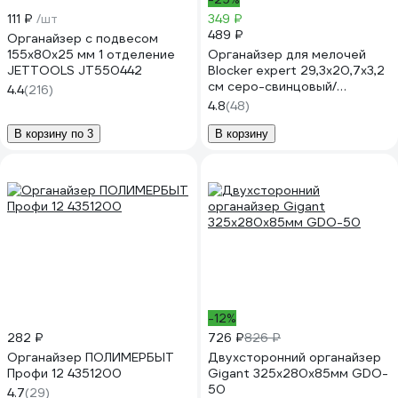
111 ₽
/шт
349 ₽
489 ₽
Органайзер с подвесом
155x80x25 мм 1 отделение
Органайзер для мелочей
JETTOOLS JT550442
Blocker expert 29,3x20,7x3,2
см серо-свинцовый/
4.4
(216)
оранжевый 33741
4.8
(48)
В корзину по 3
В корзину
-12%
282 ₽
726 ₽
826 ₽
Органайзер ПОЛИМЕРБЫТ
Двухсторонний органайзер
Профи 12 4351200
Gigant 325x280x85мм GDO-
50
4.7
(29)