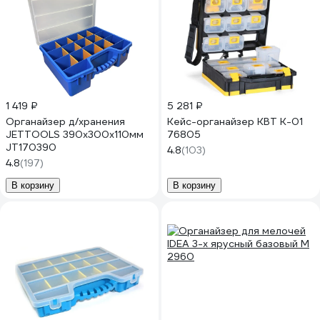
1 419 ₽
5 281 ₽
Органайзер д/хранения
Кейс-органайзер КВТ К-01
JETTOOLS 390x300x110мм
76805
JT170390
4.8
(103)
4.8
(197)
В корзину
В корзину