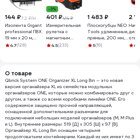
-3%
144 ₽
401 ₽
1 483 ₽
2 11
7.2 ₽/м
414 ₽
Изолента Gigant
Измерительная
Плоскогубцы NEO
Набо
professional ПВХ
рулетка с
Tools удлиненные,
диэл
19 мм х 20 м,
магнитным
прямые, 200 мм,
отве
черная GT-0-3
крюком, 5x25мм
1000V, CrV,
Про
4.7
(128)
4.5
(233)
5
(16)
4.
Gigant GWM525
полированные 01-
786
225
О товаре
Qbrick System ONE Organizer XL Long Bin — это новая
версия органайзера XL из семейства модульных
органайзеров ONE, которые можно комбинировать друг с
другом, а также со всеми коробками линейки ONE. Его
содержимое защищено прочной направляющей,
оснащенной дополнительными разъемами для
подключения небольших моделей органайзеров (M, M Plus
и L). Внутренние размеры: 519 [Д] x 305 [Ш] x 97 [В].
Органайзер XL Long Bin оснащен четырьмя
продолговатыми контейнерами. Каждый из них имеет по 3