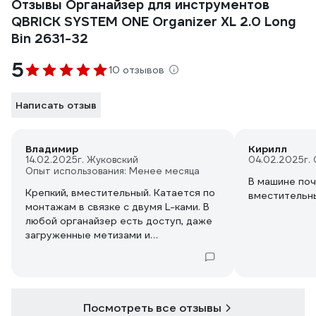
Отзывы Органайзер для инструментов
QBRICK SYSTEM ONE Organizer XL 2.0 Long
Bin 2631-32
5
10 отзывов
Написать отзыв
Владимир
Кирилл
14.02.2025
г. Жуковский
04.02.2025
г.
Опыт использования: Менее месяца
В машине поч
Крепкий, вместительный. Катается по
вместительны
монтажам в связке с двумя L-ками. В
любой органайзер есть доступ, даже
загруженные метизами и
инструментом можно поднять за
любую ручку.
Посмотреть все отзывы