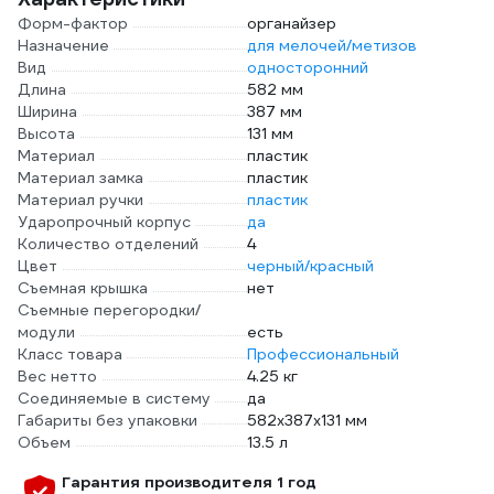
Форм-фактор
органайзер
Назначение
для мелочей/метизов
Вид
односторонний
Длина
582 мм
Ширина
387 мм
Высота
131 мм
Материал
пластик
Материал замка
пластик
Материал ручки
пластик
Ударопрочный корпус
да
Количество отделений
4
Цвет
черный/красный
Съемная крышка
нет
Съемные перегородки/
модули
есть
Класс товара
Профессиональный
Вес нетто
4.25 кг
Соединяемые в систему
да
Габариты без упаковки
582х387х131 мм
Объем
13.5 л
Гарантия производителя 1 год